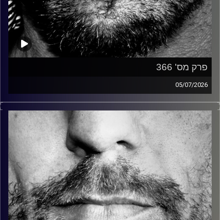
פרק מס' 366
05/07/2026
זיפים, מוזיקה מחוספסת של הופעות חיות. הרבה ג'אם, רוק,
בלוז, bluegrass, ג'אז, Fאנק, פרוגרסיב ואפילו אלקטרוניקה.
כל מה שחי, אמיתי ונושם.
עם שמוליק רגב.
קרדיט תמונות:
David Goehring