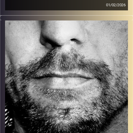
01/02/2026
זיפים, מוזיקה מחוספסת של הופעות חיות. הרבה ג'אם, רוק,
בלוז, bluegrass, ג'אז, Fאנק, פרוגרסיב ואפילו אלקטרוניקה.
כל מה שחי, אמיתי ונושם.
עם שמוליק רגב.
קרדיט תמונות:
David Goehring