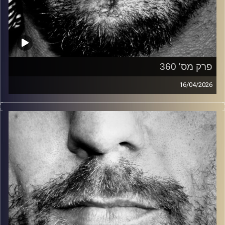
פרק מס' 360
16/04/2026
זיפים, מוזיקה מחוספסת של הופעות חיות. הרבה ג'אם, רוק,
בלוז, bluegrass, ג'אז, Fאנק, פרוגרסיב ואפילו אלקטרוניקה.
כל מה שחי, אמיתי ונושם.
עם שמוליק רגב.
קרדיט תמונות:
David Goehring