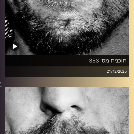
תוכנית מס' 353
21/12/2025
זיפים, מוזיקה מחוספסת של הופעות חיות. הרבה ג'אם, רוק,
בלוז, bluegrass, ג'אז, Fאנק, פרוגרסיב ואפילו אלקטרוניקה.
כל מה שחי, אמיתי ונושם.
עם שמוליק רגב.
קרדיט תמונות:
David Goehring