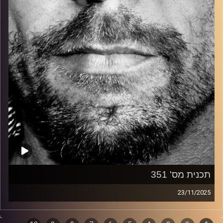
קרדיט תמונות:
David Goehring
תכנית מס' 351
23/11/2025
זיפים, מוזיקה מחוספסת של הופעות חיות. הרבה ג'אם, רוק,
בלוז, bluegrass, ג'אז, Fאנק, פרוגרסיב ואפילו אלקטרוניקה.