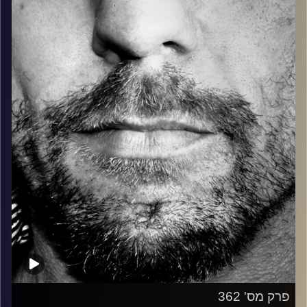
בלוז, bluegrass, ג'אז, Fאנק, פרוגרסיב ואפילו אלקטרוניקה.
כל מה שחי, אמיתי ונושם.
עם שמוליק רגב.
קרדיט תמונות:
David Goehring
פרק מס' 362