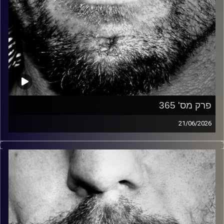
פרק מס' 365
21/06/2026
זיפים, מוזיקה מחוספסת של הופעות חיות. הרבה ג'אם, רוק,
בלוז, bluegrass, ג'אז, Fאנק, פרוגרסיב ואפילו אלקטרוניקה.
כל מה שחי, אמיתי ונושם.
עם שמוליק רגב.
קרדיט תמונות:
David Goehring