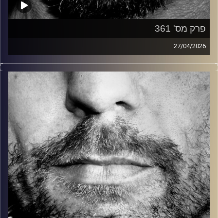
פרק מס' 361
27/04/2026
זיפים, מוזיקה מחוספסת של הופעות חיות. הרבה ג'אם, רוק,
בלוז, bluegrass, ג'אז, Fאנק, פרוגרסיב ואפילו אלקטרוניקה.
כל מה שחי, אמיתי ונושם.
עם שמוליק רגב.
קרדיט תמונות:
David Goehring