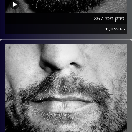
פרק מס' 367
19/07/2026
זיפים, מוזיקה מחוספסת של הופעות חיות. הרבה ג'אם, רוק,
בלוז, bluegrass, ג'אז, Fאנק, פרוגרסיב ואפילו אלקטרוניקה.
כל מה שחי, אמיתי ונושם.
עם שמוליק רגב.
קרדיט תמונות:
David Goehring