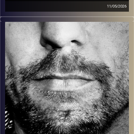
11/05/2026
זיפים, מוזיקה מחוספסת של הופעות חיות. הרבה ג'אם, רוק,
בלוז, bluegrass, ג'אז, Fאנק, פרוגרסיב ואפילו אלקטרוניקה.
כל מה שחי, אמיתי ונושם.
עם שמוליק רגב.
קרדיט תמונות:
David Goehring