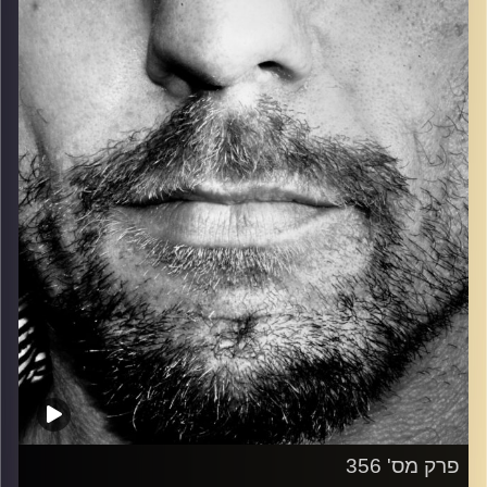
כל מה שחי, אמיתי ונושם.
עם שמוליק רגב.
קרדיט תמונות:
David Goehring
פרק מס' 356