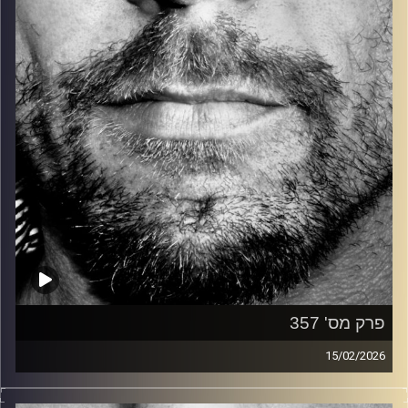
קרדיט תמונות:
David Goehring
פרק מס' 357
15/02/2026
זיפים, מוזיקה מחוספסת של הופעות חיות. הרבה ג'אם, רוק,
בלוז, bluegrass, ג'אז, Fאנק, פרוגרסיב ואפילו אלקטרוניקה.