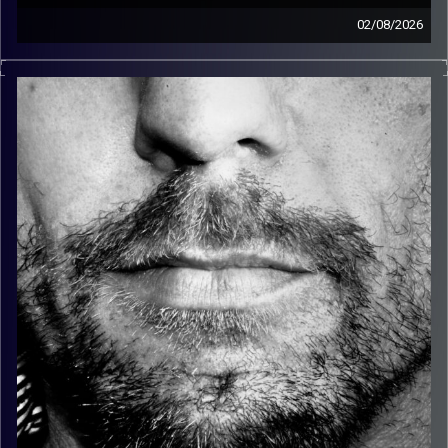
02/08/2026
זיפים, מוזיקה מחוספסת של הופעות חיות. הרבה ג'אם, רוק,
בלוז, bluegrass, ג'אז, Fאנק, פרוגרסיב ואפילו אלקטרוניקה.
כל מה שחי, אמיתי ונושם.
עם שמוליק רגב.
קרדיט תמונות:
David Goehring