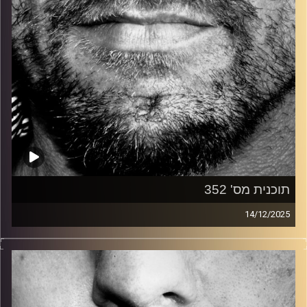
תוכנית מס' 352
14/12/2025
זיפים, מוזיקה מחוספסת של הופעות חיות. הרבה ג'אם, רוק,
בלוז, bluegrass, ג'אז, Fאנק, פרוגרסיב ואפילו אלקטרוניקה.
כל מה שחי, אמיתי ונושם.
עם שמוליק רגב.