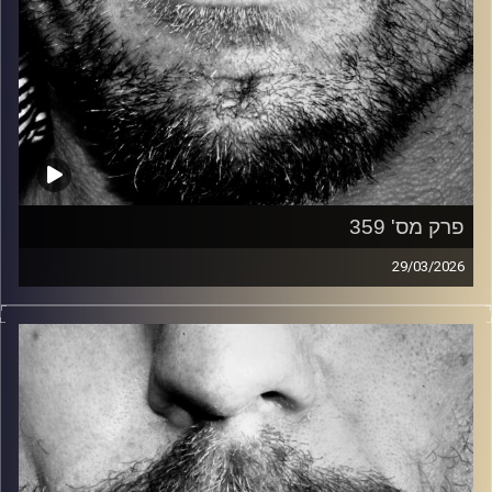
פרק מס' 359
29/03/2026
זיפים, מוזיקה מחוספסת של הופעות חיות. הרבה ג'אם, רוק,
בלוז, bluegrass, ג'אז, Fאנק, פרוגרסיב ואפילו אלקטרוניקה.
כל מה שחי, אמיתי ונושם.
עם שמוליק רגב.
קרדיט תמונות:
David Goehring