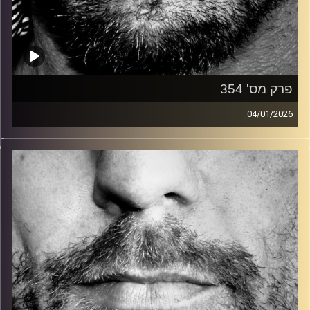
פרק מס' 354
04/01/2026
זיפים, מוזיקה מחוספסת של הופעות חיות. הרבה ג'אם, רוק,
בלוז, bluegrass, ג'אז, Fאנק, פרוגרסיב ואפילו אלקטרוניקה.
כל מה שחי, אמיתי ונושם.
עם שמוליק רגב.
קרדיט תמונות:
David Goehring