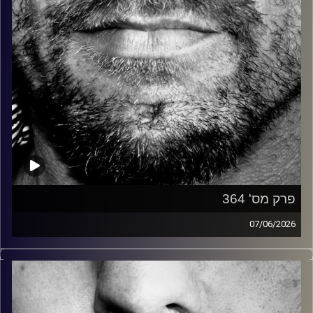
פרק מס' 364
07/06/2026
זיפים, מוזיקה מחוספסת של הופעות חיות. הרבה ג'אם, רוק,
בלוז, bluegrass, ג'אז, Fאנק, פרוגרסיב ואפילו אלקטרוניקה.
כל מה שחי, אמיתי ונושם.
עם שמוליק רגב.