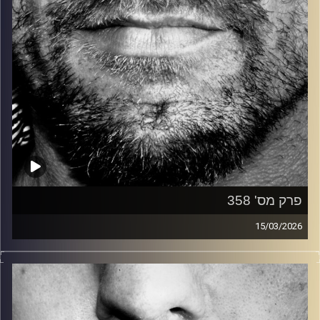
פרק מס' 358
15/03/2026
זיפים, מוזיקה מחוספסת של הופעות חיות. הרבה ג'אם, רוק,
בלוז, bluegrass, ג'אז, Fאנק, פרוגרסיב ואפילו אלקטרוניקה.
כל מה שחי, אמיתי ונושם.
עם שמוליק רגב.