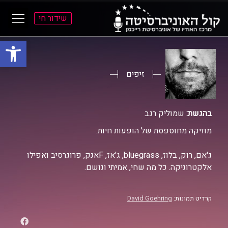
שידור חי
פתח סרגל
ל
ל
תוכן
תפריט
ראשי
ראשי
זיפים
בהגשת:
שמוליק רגב
מוזיקה מחוספסת של הופעות חיות.
ג'אם, רוק, בלוז, bluegrass, ג'אז, Fאנק, פרוגרסיב ואפילו
אלקטרוניקה. כל מה שחי, אמיתי ונושם.
קרדיט תמונות:
David Goehring