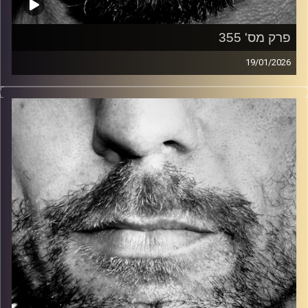
פרק מס' 355
19/01/2026
זיפים, מוזיקה מחוספסת של הופעות חיות. הרבה ג'אם, רוק,
בלוז, bluegrass, ג'אז, Fאנק, פרוגרסיב ואפילו אלקטרוניקה.
כל מה שחי, אמיתי ונושם.
עם שמוליק רגב.
קרדיט תמונות:
David Goehring