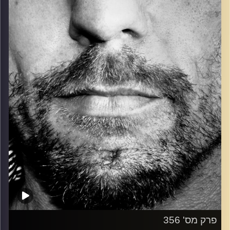
כל מה שחי, אמיתי ונושם.
עם שמוליק רגב.
קרדיט תמונות:
David Goehring
פרק מס' 356