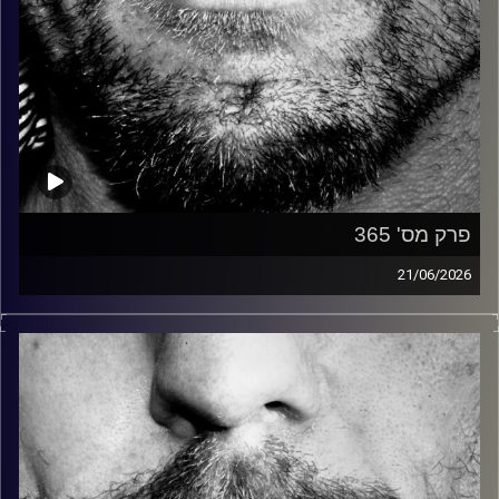
פרק מס' 365
21/06/2026
זיפים, מוזיקה מחוספסת של הופעות חיות. הרבה ג'אם, רוק,
בלוז, bluegrass, ג'אז, Fאנק, פרוגרסיב ואפילו אלקטרוניקה.
כל מה שחי, אמיתי ונושם.
עם שמוליק רגב.
קרדיט תמונות:
David Goehring