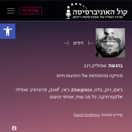
שידור חי
פתח סרגל
ל
ל
תוכן
תפריט
ראשי
ראשי
זיפים
בהגשת:
שמוליק רגב
מוזיקה מחוספסת של הופעות חיות.
ג'אם, רוק, בלוז, bluegrass, ג'אז, Fאנק, פרוגרסיב ואפילו
אלקטרוניקה. כל מה שחי, אמיתי ונושם.
קרדיט תמונות:
David Goehring