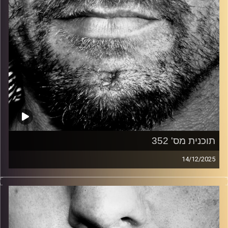
תוכנית מס' 352
14/12/2025
זיפים, מוזיקה מחוספסת של הופעות חיות. הרבה ג'אם, רוק,
בלוז, bluegrass, ג'אז, Fאנק, פרוגרסיב ואפילו אלקטרוניקה.
כל מה שחי, אמיתי ונושם.
עם שמוליק רגב.