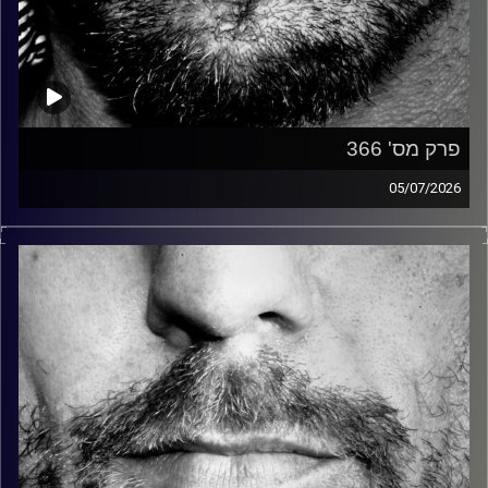
פרק מס' 366
05/07/2026
זיפים, מוזיקה מחוספסת של הופעות חיות. הרבה ג'אם, רוק,
בלוז, bluegrass, ג'אז, Fאנק, פרוגרסיב ואפילו אלקטרוניקה.
כל מה שחי, אמיתי ונושם.
עם שמוליק רגב.
קרדיט תמונות:
David Goehring