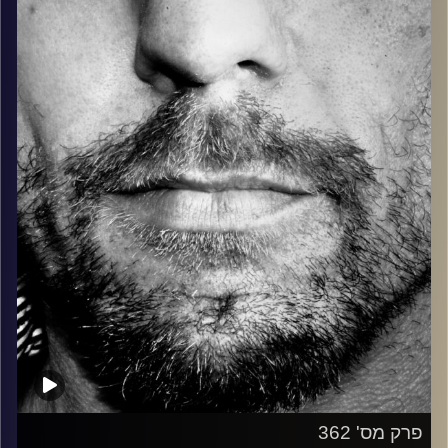
בלוז, bluegrass, ג'אז, Fאנק, פרוגרסיב ואפילו אלקטרוניקה.
כל מה שחי, אמיתי ונושם.
עם שמוליק רגב.
קרדיט תמונות:
David Goehring
פרק מס' 362