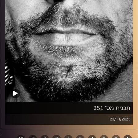
קרדיט תמונות:
David Goehring
תכנית מס' 351
23/11/2025
זיפים, מוזיקה מחוספסת של הופעות חיות. הרבה ג'אם, רוק,
בלוז, bluegrass, ג'אז, Fאנק, פרוגרסיב ואפילו אלקטרוניקה.