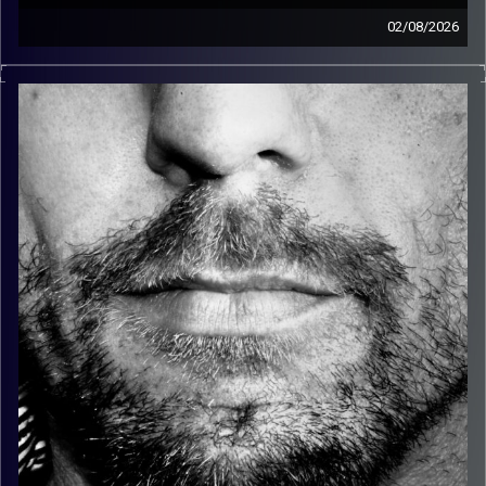
02/08/2026
זיפים, מוזיקה מחוספסת של הופעות חיות. הרבה ג'אם, רוק,
בלוז, bluegrass, ג'אז, Fאנק, פרוגרסיב ואפילו אלקטרוניקה.
כל מה שחי, אמיתי ונושם.
עם שמוליק רגב.
קרדיט תמונות:
David Goehring