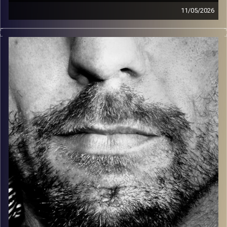
11/05/2026
זיפים, מוזיקה מחוספסת של הופעות חיות. הרבה ג'אם, רוק,
בלוז, bluegrass, ג'אז, Fאנק, פרוגרסיב ואפילו אלקטרוניקה.
כל מה שחי, אמיתי ונושם.
עם שמוליק רגב.
קרדיט תמונות:
David Goehring