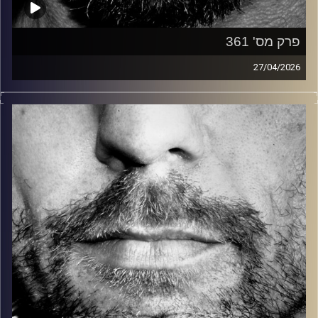
פרק מס' 361
27/04/2026
זיפים, מוזיקה מחוספסת של הופעות חיות. הרבה ג'אם, רוק,
בלוז, bluegrass, ג'אז, Fאנק, פרוגרסיב ואפילו אלקטרוניקה.
כל מה שחי, אמיתי ונושם.
עם שמוליק רגב.
קרדיט תמונות:
David Goehring