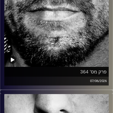
פרק מס' 364
07/06/2026
זיפים, מוזיקה מחוספסת של הופעות חיות. הרבה ג'אם, רוק,
בלוז, bluegrass, ג'אז, Fאנק, פרוגרסיב ואפילו אלקטרוניקה.
כל מה שחי, אמיתי ונושם.
עם שמוליק רגב.