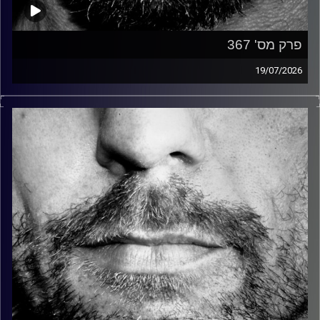
פרק מס' 367
19/07/2026
זיפים, מוזיקה מחוספסת של הופעות חיות. הרבה ג'אם, רוק,
בלוז, bluegrass, ג'אז, Fאנק, פרוגרסיב ואפילו אלקטרוניקה.
כל מה שחי, אמיתי ונושם.
עם שמוליק רגב.
קרדיט תמונות:
David Goehring