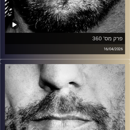
פרק מס' 360
16/04/2026
זיפים, מוזיקה מחוספסת של הופעות חיות. הרבה ג'אם, רוק,
בלוז, bluegrass, ג'אז, Fאנק, פרוגרסיב ואפילו אלקטרוניקה.
כל מה שחי, אמיתי ונושם.
עם שמוליק רגב.
קרדיט תמונות:
David Goehring