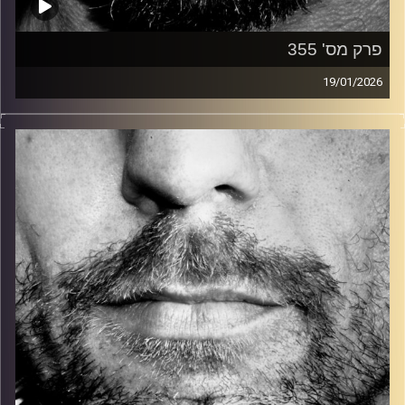
פרק מס' 355
19/01/2026
זיפים, מוזיקה מחוספסת של הופעות חיות. הרבה ג'אם, רוק,
בלוז, bluegrass, ג'אז, Fאנק, פרוגרסיב ואפילו אלקטרוניקה.
כל מה שחי, אמיתי ונושם.
עם שמוליק רגב.
קרדיט תמונות:
David Goehring