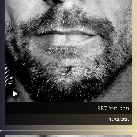
קרדיט תמונות:
David Goehring
פרק מס' 357
15/02/2026
זיפים, מוזיקה מחוספסת של הופעות חיות. הרבה ג'אם, רוק,
בלוז, bluegrass, ג'אז, Fאנק, פרוגרסיב ואפילו אלקטרוניקה.