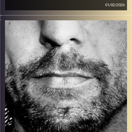
01/02/2026
זיפים, מוזיקה מחוספסת של הופעות חיות. הרבה ג'אם, רוק,
בלוז, bluegrass, ג'אז, Fאנק, פרוגרסיב ואפילו אלקטרוניקה.
כל מה שחי, אמיתי ונושם.
עם שמוליק רגב.
קרדיט תמונות:
David Goehring