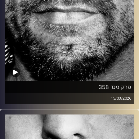
פרק מס' 358
15/03/2026
זיפים, מוזיקה מחוספסת של הופעות חיות. הרבה ג'אם, רוק,
בלוז, bluegrass, ג'אז, Fאנק, פרוגרסיב ואפילו אלקטרוניקה.
כל מה שחי, אמיתי ונושם.
עם שמוליק רגב.