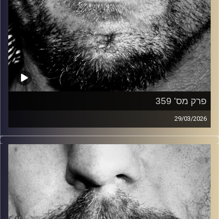
פרק מס' 359
29/03/2026
זיפים, מוזיקה מחוספסת של הופעות חיות. הרבה ג'אם, רוק,
בלוז, bluegrass, ג'אז, Fאנק, פרוגרסיב ואפילו אלקטרוניקה.
כל מה שחי, אמיתי ונושם.
עם שמוליק רגב.
קרדיט תמונות:
David Goehring