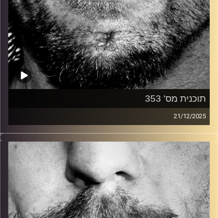
תוכנית מס' 353
21/12/2025
זיפים, מוזיקה מחוספסת של הופעות חיות. הרבה ג'אם, רוק,
בלוז, bluegrass, ג'אז, Fאנק, פרוגרסיב ואפילו אלקטרוניקה.
כל מה שחי, אמיתי ונושם.
עם שמוליק רגב.
קרדיט תמונות:
David Goehring