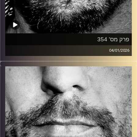
פרק מס' 354
04/01/2026
זיפים, מוזיקה מחוספסת של הופעות חיות. הרבה ג'אם, רוק,
בלוז, bluegrass, ג'אז, Fאנק, פרוגרסיב ואפילו אלקטרוניקה.
כל מה שחי, אמיתי ונושם.
עם שמוליק רגב.
קרדיט תמונות:
David Goehring