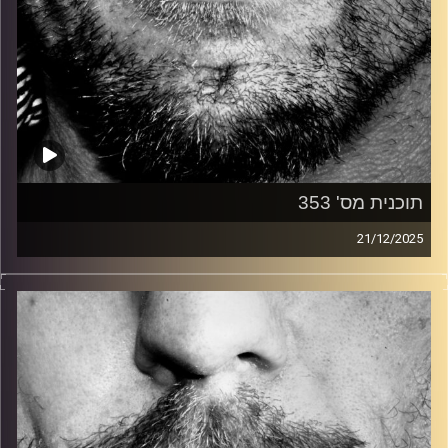
תוכנית מס' 353
21/12/2025
זיפים, מוזיקה מחוספסת של הופעות חיות. הרבה ג'אם, רוק,
בלוז, bluegrass, ג'אז, Fאנק, פרוגרסיב ואפילו אלקטרוניקה.
כל מה שחי, אמיתי ונושם.
עם שמוליק רגב.
קרדיט תמונות:
David Goehring