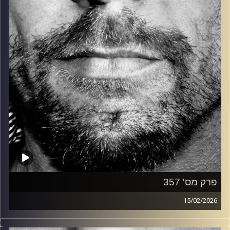
קרדיט תמונות:
David Goehring
פרק מס' 357
15/02/2026
זיפים, מוזיקה מחוספסת של הופעות חיות. הרבה ג'אם, רוק,
בלוז, bluegrass, ג'אז, Fאנק, פרוגרסיב ואפילו אלקטרוניקה.