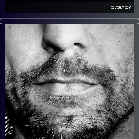
02/08/2026
זיפים, מוזיקה מחוספסת של הופעות חיות. הרבה ג'אם, רוק,
בלוז, bluegrass, ג'אז, Fאנק, פרוגרסיב ואפילו אלקטרוניקה.
כל מה שחי, אמיתי ונושם.
עם שמוליק רגב.
קרדיט תמונות:
David Goehring