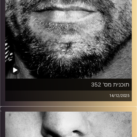
תוכנית מס' 352
14/12/2025
זיפים, מוזיקה מחוספסת של הופעות חיות. הרבה ג'אם, רוק,
בלוז, bluegrass, ג'אז, Fאנק, פרוגרסיב ואפילו אלקטרוניקה.
כל מה שחי, אמיתי ונושם.
עם שמוליק רגב.