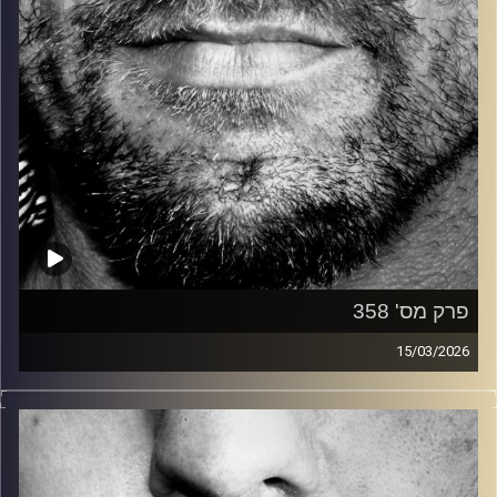
פרק מס' 358
15/03/2026
זיפים, מוזיקה מחוספסת של הופעות חיות. הרבה ג'אם, רוק,
בלוז, bluegrass, ג'אז, Fאנק, פרוגרסיב ואפילו אלקטרוניקה.
כל מה שחי, אמיתי ונושם.
עם שמוליק רגב.