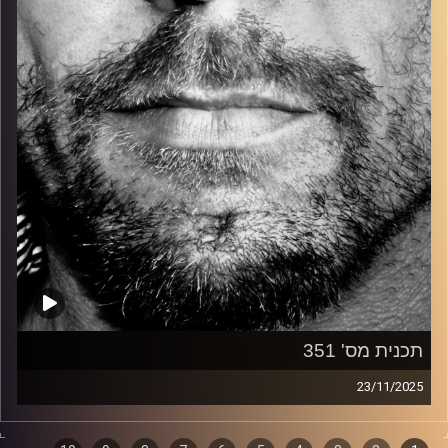
קרדיט תמונות:
David Goehring
תכנית מס' 351
23/11/2025
זיפים, מוזיקה מחוספסת של הופעות חיות. הרבה ג'אם, רוק,
בלוז, bluegrass, ג'אז, Fאנק, פרוגרסיב ואפילו אלקטרוניקה.