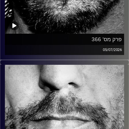
פרק מס' 366
05/07/2026
זיפים, מוזיקה מחוספסת של הופעות חיות. הרבה ג'אם, רוק,
בלוז, bluegrass, ג'אז, Fאנק, פרוגרסיב ואפילו אלקטרוניקה.
כל מה שחי, אמיתי ונושם.
עם שמוליק רגב.
קרדיט תמונות:
David Goehring