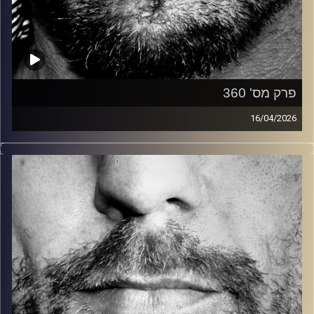
פרק מס' 360
16/04/2026
זיפים, מוזיקה מחוספסת של הופעות חיות. הרבה ג'אם, רוק,
בלוז, bluegrass, ג'אז, Fאנק, פרוגרסיב ואפילו אלקטרוניקה.
כל מה שחי, אמיתי ונושם.
עם שמוליק רגב.
קרדיט תמונות:
David Goehring