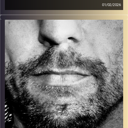
01/02/2026
זיפים, מוזיקה מחוספסת של הופעות חיות. הרבה ג'אם, רוק,
בלוז, bluegrass, ג'אז, Fאנק, פרוגרסיב ואפילו אלקטרוניקה.
כל מה שחי, אמיתי ונושם.
עם שמוליק רגב.
קרדיט תמונות:
David Goehring