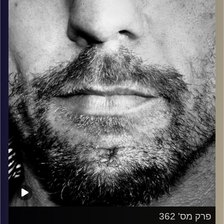
בלוז, bluegrass, ג'אז, Fאנק, פרוגרסיב ואפילו אלקטרוניקה.
כל מה שחי, אמיתי ונושם.
עם שמוליק רגב.
קרדיט תמונות:
David Goehring
פרק מס' 362