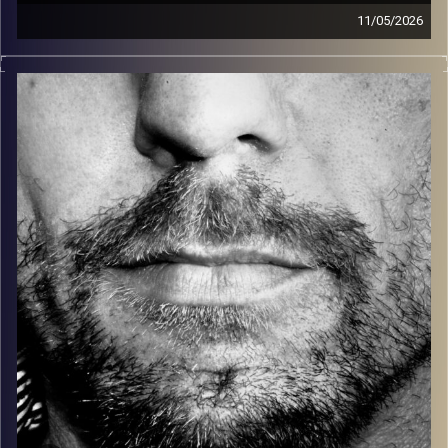
11/05/2026
זיפים, מוזיקה מחוספסת של הופעות חיות. הרבה ג'אם, רוק,
בלוז, bluegrass, ג'אז, Fאנק, פרוגרסיב ואפילו אלקטרוניקה.
כל מה שחי, אמיתי ונושם.
עם שמוליק רגב.
קרדיט תמונות:
David Goehring