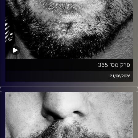
פרק מס' 365
21/06/2026
זיפים, מוזיקה מחוספסת של הופעות חיות. הרבה ג'אם, רוק,
בלוז, bluegrass, ג'אז, Fאנק, פרוגרסיב ואפילו אלקטרוניקה.
כל מה שחי, אמיתי ונושם.
עם שמוליק רגב.
קרדיט תמונות:
David Goehring