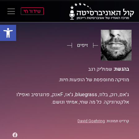
שידור חי
פתח סרגל
ל
ל
תוכן
תפריט
ראשי
ראשי
זיפים
בהגשת:
שמוליק רגב
מוזיקה מחוספסת של הופעות חיות.
ג'אם, רוק, בלוז, bluegrass, ג'אז, Fאנק, פרוגרסיב ואפילו
אלקטרוניקה. כל מה שחי, אמיתי ונושם.
קרדיט תמונות:
David Goehring