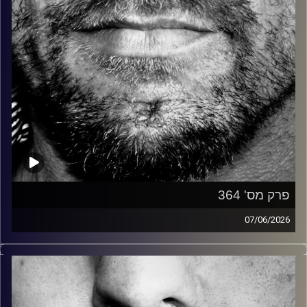
פרק מס' 364
07/06/2026
זיפים, מוזיקה מחוספסת של הופעות חיות. הרבה ג'אם, רוק,
בלוז, bluegrass, ג'אז, Fאנק, פרוגרסיב ואפילו אלקטרוניקה.
כל מה שחי, אמיתי ונושם.
עם שמוליק רגב.