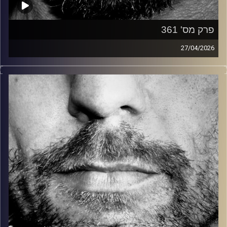
פרק מס' 361
27/04/2026
זיפים, מוזיקה מחוספסת של הופעות חיות. הרבה ג'אם, רוק,
בלוז, bluegrass, ג'אז, Fאנק, פרוגרסיב ואפילו אלקטרוניקה.
כל מה שחי, אמיתי ונושם.
עם שמוליק רגב.
קרדיט תמונות:
David Goehring