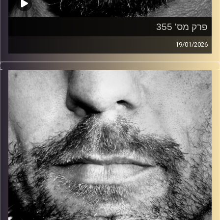
פרק מס' 355
19/01/2026
זיפים, מוזיקה מחוספסת של הופעות חיות. הרבה ג'אם, רוק,
בלוז, bluegrass, ג'אז, Fאנק, פרוגרסיב ואפילו אלקטרוניקה.
כל מה שחי, אמיתי ונושם.
עם שמוליק רגב.
קרדיט תמונות:
David Goehring