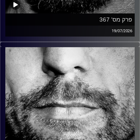
פרק מס' 367
19/07/2026
זיפים, מוזיקה מחוספסת של הופעות חיות. הרבה ג'אם, רוק,
בלוז, bluegrass, ג'אז, Fאנק, פרוגרסיב ואפילו אלקטרוניקה.
כל מה שחי, אמיתי ונושם.
עם שמוליק רגב.
קרדיט תמונות:
David Goehring