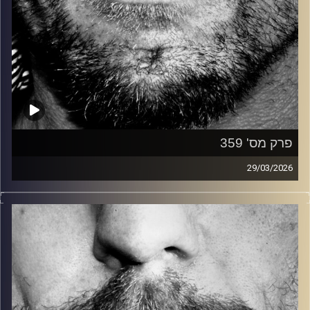
פרק מס' 359
29/03/2026
זיפים, מוזיקה מחוספסת של הופעות חיות. הרבה ג'אם, רוק,
בלוז, bluegrass, ג'אז, Fאנק, פרוגרסיב ואפילו אלקטרוניקה.
כל מה שחי, אמיתי ונושם.
עם שמוליק רגב.
קרדיט תמונות:
David Goehring