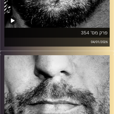
פרק מס' 354
04/01/2026
זיפים, מוזיקה מחוספסת של הופעות חיות. הרבה ג'אם, רוק,
בלוז, bluegrass, ג'אז, Fאנק, פרוגרסיב ואפילו אלקטרוניקה.
כל מה שחי, אמיתי ונושם.
עם שמוליק רגב.
קרדיט תמונות:
David Goehring