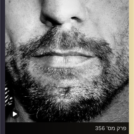
כל מה שחי, אמיתי ונושם.
עם שמוליק רגב.
קרדיט תמונות:
David Goehring
פרק מס' 356