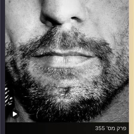
כל מה שחי, אמיתי ונושם.
עם שמוליק רגב.
קרדיט תמונות:
David Goehring
פרק מס' 355