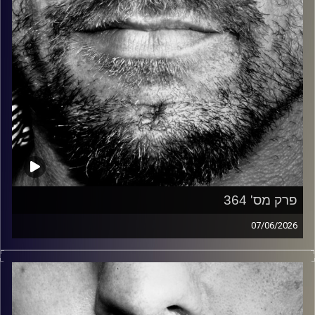
פרק מס' 364
07/06/2026
זיפים, מוזיקה מחוספסת של הופעות חיות. הרבה ג'אם, רוק,
בלוז, bluegrass, ג'אז, Fאנק, פרוגרסיב ואפילו אלקטרוניקה.
כל מה שחי, אמיתי ונושם.
עם שמוליק רגב.