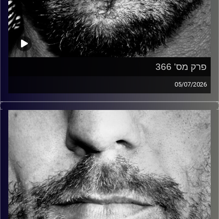
פרק מס' 366
05/07/2026
זיפים, מוזיקה מחוספסת של הופעות חיות. הרבה ג'אם, רוק,
בלוז, bluegrass, ג'אז, Fאנק, פרוגרסיב ואפילו אלקטרוניקה.
כל מה שחי, אמיתי ונושם.
עם שמוליק רגב.
קרדיט תמונות:
David Goehring