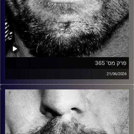
פרק מס' 365
21/06/2026
זיפים, מוזיקה מחוספסת של הופעות חיות. הרבה ג'אם, רוק,
בלוז, bluegrass, ג'אז, Fאנק, פרוגרסיב ואפילו אלקטרוניקה.
כל מה שחי, אמיתי ונושם.
עם שמוליק רגב.
קרדיט תמונות:
David Goehring