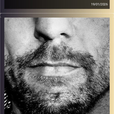
19/01/2026
זיפים, מוזיקה מחוספסת של הופעות חיות. הרבה ג'אם, רוק,
בלוז, bluegrass, ג'אז, Fאנק, פרוגרסיב ואפילו אלקטרוניקה.
כל מה שחי, אמיתי ונושם.
עם שמוליק רגב.
קרדיט תמונות:
David Goehring