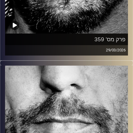
פרק מס' 359
29/03/2026
זיפים, מוזיקה מחוספסת של הופעות חיות. הרבה ג'אם, רוק,
בלוז, bluegrass, ג'אז, Fאנק, פרוגרסיב ואפילו אלקטרוניקה.
כל מה שחי, אמיתי ונושם.
עם שמוליק רגב.
קרדיט תמונות:
David Goehring