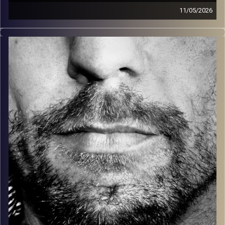
11/05/2026
זיפים, מוזיקה מחוספסת של הופעות חיות. הרבה ג'אם, רוק,
בלוז, bluegrass, ג'אז, Fאנק, פרוגרסיב ואפילו אלקטרוניקה.
כל מה שחי, אמיתי ונושם.
עם שמוליק רגב.
קרדיט תמונות:
David Goehring