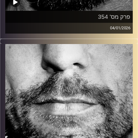
פרק מס' 354
04/01/2026
זיפים, מוזיקה מחוספסת של הופעות חיות. הרבה ג'אם, רוק,
בלוז, bluegrass, ג'אז, Fאנק, פרוגרסיב ואפילו אלקטרוניקה.
כל מה שחי, אמיתי ונושם.
עם שמוליק רגב.
קרדיט תמונות:
David Goehring