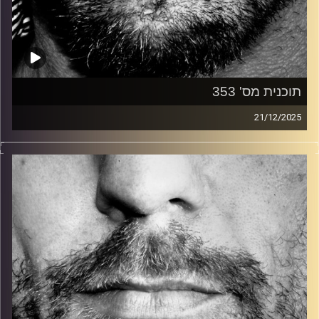
תוכנית מס' 353
21/12/2025
זיפים, מוזיקה מחוספסת של הופעות חיות. הרבה ג'אם, רוק,
בלוז, bluegrass, ג'אז, Fאנק, פרוגרסיב ואפילו אלקטרוניקה.
כל מה שחי, אמיתי ונושם.
עם שמוליק רגב.
קרדיט תמונות:
David Goehring