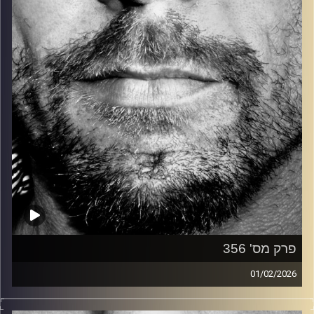
קרדיט תמונות:
David Goehring
פרק מס' 356
01/02/2026
זיפים, מוזיקה מחוספסת של הופעות חיות. הרבה ג'אם, רוק,
בלוז, bluegrass, ג'אז, Fאנק, פרוגרסיב ואפילו אלקטרוניקה.