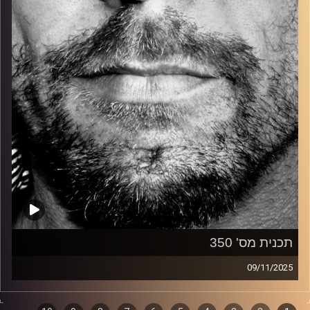
קרדיט תמונות:
David Goehring
תכנית מס' 350
09/11/2025
זיפים, מוזיקה מחוספסת של הופעות חיות. הרבה ג'אם, רוק,
בלוז, bluegrass, ג'אז, Fאנק, פרוגרסיב ואפילו אלקטרוניקה.