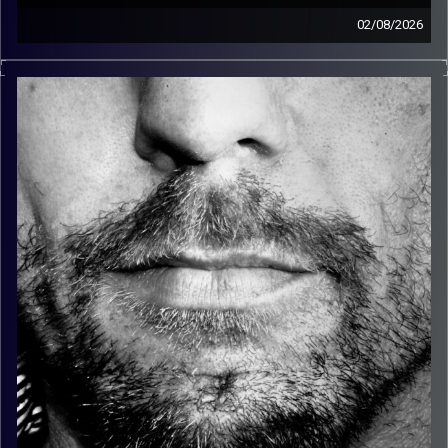
02/08/2026
זיפים, מוזיקה מחוספסת של הופעות חיות. הרבה ג'אם, רוק,
בלוז, bluegrass, ג'אז, Fאנק, פרוגרסיב ואפילו אלקטרוניקה.
כל מה שחי, אמיתי ונושם.
עם שמוליק רגב.
קרדיט תמונות:
David Goehring