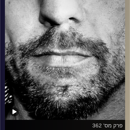
בלוז, bluegrass, ג'אז, Fאנק, פרוגרסיב ואפילו אלקטרוניקה.
כל מה שחי, אמיתי ונושם.
עם שמוליק רגב.
קרדיט תמונות:
David Goehring
פרק מס' 362