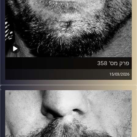
פרק מס' 358
15/03/2026
זיפים, מוזיקה מחוספסת של הופעות חיות. הרבה ג'אם, רוק,
בלוז, bluegrass, ג'אז, Fאנק, פרוגרסיב ואפילו אלקטרוניקה.
כל מה שחי, אמיתי ונושם.
עם שמוליק רגב.
קרדיט תמונות:
David Goehring