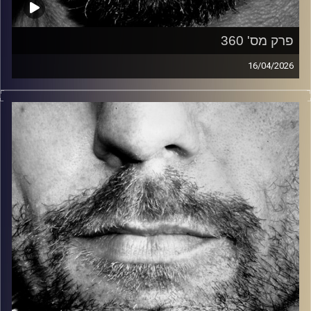
פרק מס' 360
16/04/2026
זיפים, מוזיקה מחוספסת של הופעות חיות. הרבה ג'אם, רוק,
בלוז, bluegrass, ג'אז, Fאנק, פרוגרסיב ואפילו אלקטרוניקה.
כל מה שחי, אמיתי ונושם.
עם שמוליק רגב.
קרדיט תמונות:
David Goehring