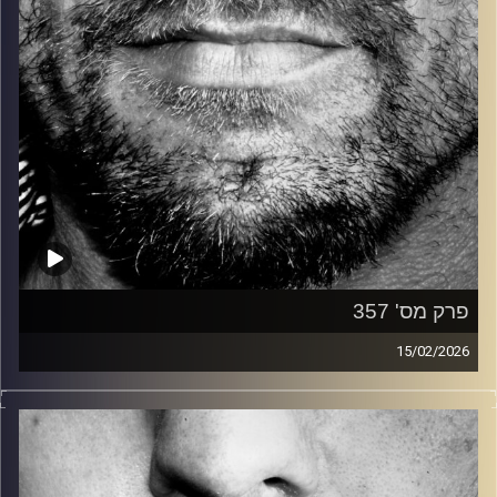
פרק מס' 357
15/02/2026
זיפים, מוזיקה מחוספסת של הופעות חיות. הרבה ג'אם, רוק,
בלוז, bluegrass, ג'אז, Fאנק, פרוגרסיב ואפילו אלקטרוניקה.
כל מה שחי, אמיתי ונושם.
עם שמוליק רגב.