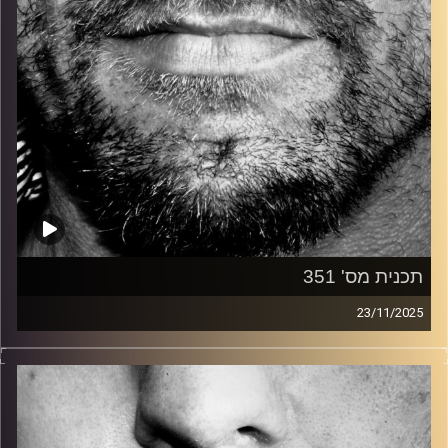
תכנית מס' 351
23/11/2025
זיפים, מוזיקה מחוספסת של הופעות חיות. הרבה ג'אם, רוק,
בלוז, bluegrass, ג'אז, Fאנק, פרוגרסיב ואפילו אלקטרוניקה.
כל מה שחי, אמיתי ונושם.
עם שמוליק רגב.