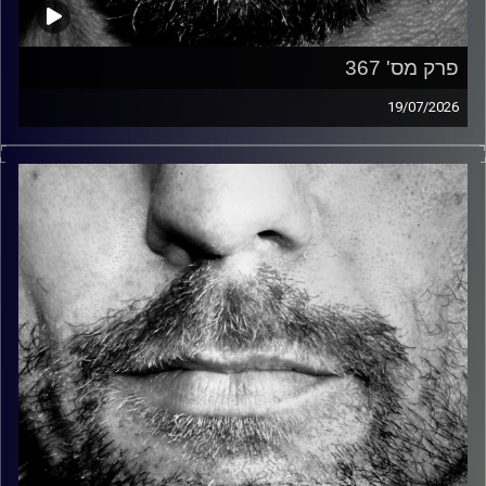
פרק מס' 367
19/07/2026
זיפים, מוזיקה מחוספסת של הופעות חיות. הרבה ג'אם, רוק,
בלוז, bluegrass, ג'אז, Fאנק, פרוגרסיב ואפילו אלקטרוניקה.
כל מה שחי, אמיתי ונושם.
עם שמוליק רגב.
קרדיט תמונות:
David Goehring