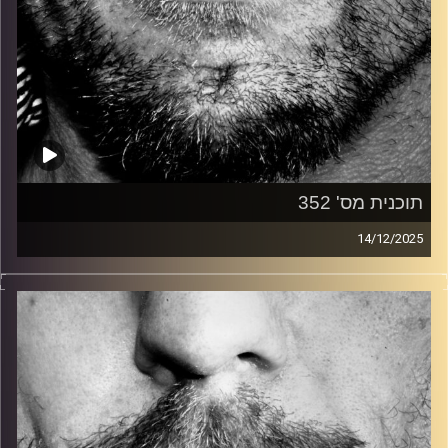
תוכנית מס' 352
14/12/2025
זיפים, מוזיקה מחוספסת של הופעות חיות. הרבה ג'אם, רוק,
בלוז, bluegrass, ג'אז, Fאנק, פרוגרסיב ואפילו אלקטרוניקה.
כל מה שחי, אמיתי ונושם.
עם שמוליק רגב.
קרדיט תמונות:
David Goehring