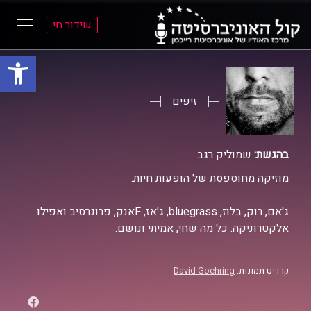
שידור חי
פתח סרגל
ל
ל
תוכן
תפריט
ראשי
ראשי
זיפים
בהגשת:
שמוליק רגב
מוזיקה מחוספסת של הופעות חיות.
ג'אם, רוק, בלוז, bluegrass, ג'אז, Fאנק, פרוגרסיב ואפילו
אלקטרוניקה. כל מה שחי, אמיתי ונושם.
קרדיט תמונות:
David Goehring