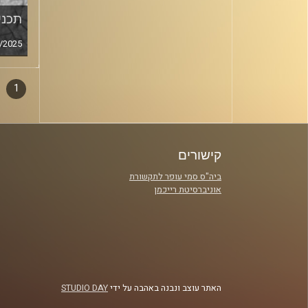
תכנית
/2025
1
דפדו
סגירה
פרקי
קישורים
ביה"ס סמי עופר לתקשורת
אוניברסיטת רייכמן
האתר עוצב ונבנה באהבה על ידי
STUDIO DAY