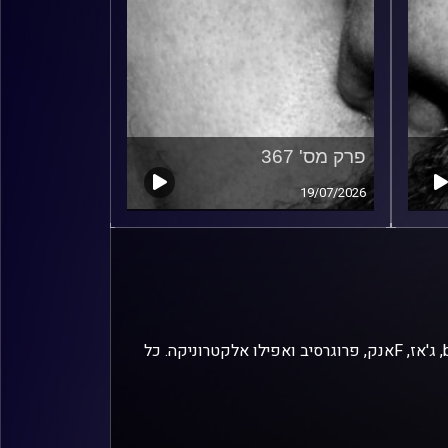
פרק מס' 367
19/07/2026
זיפים, מוזיקה מחוספסת של הופעות חיות. הרבה ג'אם, רוק, בלוז, bluegrass, ג'אז, Fאנק, פרוגרסיב ואפילו אלקטרוניקה. כל