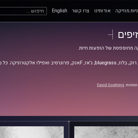
חיפוש:
יות מוזיקה
אודותינו
צרו קשר
English
זיפים
ה מחוספסת של הופעות חיות.
אז, Fאנק, פרוגרסיב ואפילו אלקטרוניקה. כל מה שחי, אמיתי ונושם.
תמונות:
David Goehring