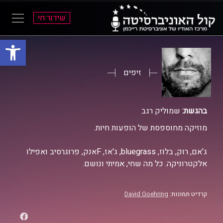
שידור חי
פתח סרגל
ל
ל
תוכן
תפריט
ראשי
ראשי
זיפים
בהגשת:
שמוליק רגב
מוזיקה מחוספסת של הופעות חיות.
ג'אם, רוק, בלוז, bluegrass, ג'אז, Fאנק, פרוגרסיב ואפילו
אלקטרוניקה. כל מה שחי, אמיתי ונושם.
קרדיט תמונות:
David Goehring