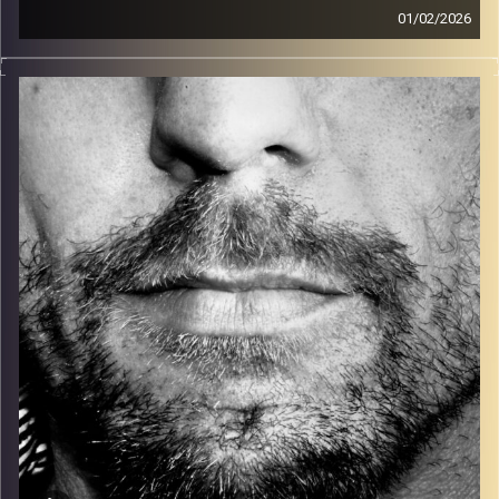
01/02/2026
זיפים, מוזיקה מחוספסת של הופעות חיות. הרבה ג'אם, רוק,
בלוז, bluegrass, ג'אז, Fאנק, פרוגרסיב ואפילו אלקטרוניקה.
כל מה שחי, אמיתי ונושם.
עם שמוליק רגב.
קרדיט תמונות:
David Goehring