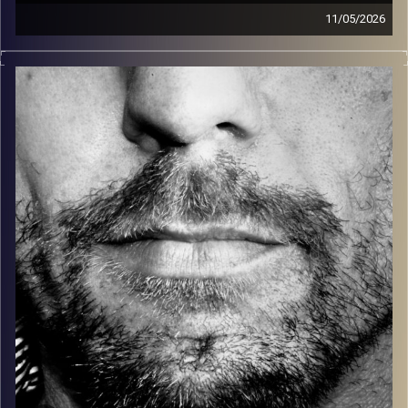
11/05/2026
זיפים, מוזיקה מחוספסת של הופעות חיות. הרבה ג'אם, רוק,
בלוז, bluegrass, ג'אז, Fאנק, פרוגרסיב ואפילו אלקטרוניקה.
כל מה שחי, אמיתי ונושם.
עם שמוליק רגב.
קרדיט תמונות:
David Goehring