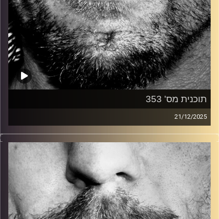
תוכנית מס' 353
21/12/2025
זיפים, מוזיקה מחוספסת של הופעות חיות. הרבה ג'אם, רוק,
בלוז, bluegrass, ג'אז, Fאנק, פרוגרסיב ואפילו אלקטרוניקה.
כל מה שחי, אמיתי ונושם.
עם שמוליק רגב.
קרדיט תמונות:
David Goehring