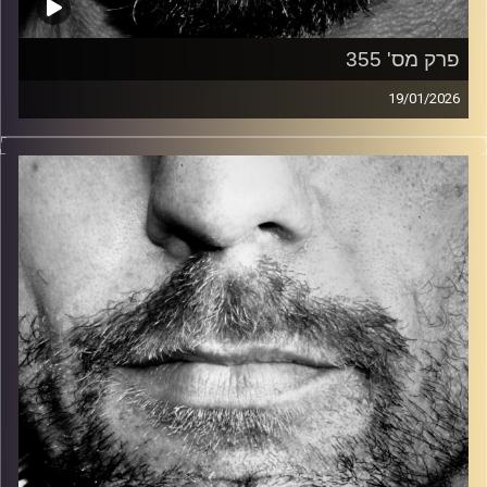
פרק מס' 355
19/01/2026
זיפים, מוזיקה מחוספסת של הופעות חיות. הרבה ג'אם, רוק,
בלוז, bluegrass, ג'אז, Fאנק, פרוגרסיב ואפילו אלקטרוניקה.
כל מה שחי, אמיתי ונושם.
עם שמוליק רגב.
קרדיט תמונות:
David Goehring