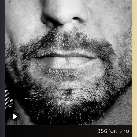
כל מה שחי, אמיתי ונושם.
עם שמוליק רגב.
קרדיט תמונות:
David Goehring
פרק מס' 356