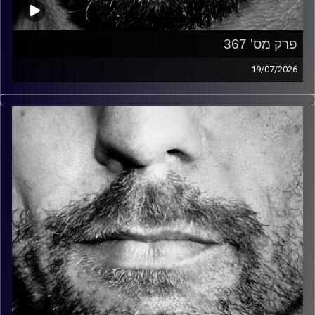
פרק מס' 367
19/07/2026
זיפים, מוזיקה מחוספסת של הופעות חיות. הרבה ג'אם, רוק,
בלוז, bluegrass, ג'אז, Fאנק, פרוגרסיב ואפילו אלקטרוניקה.
כל מה שחי, אמיתי ונושם.
עם שמוליק רגב.
קרדיט תמונות:
David Goehring