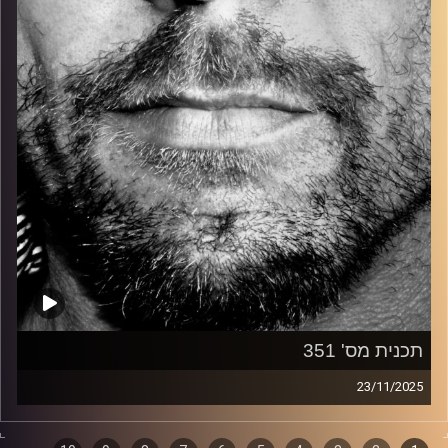
קרדיט תמונות:
David Goehring
תכנית מס' 351
23/11/2025
זיפים, מוזיקה מחוספסת של הופעות חיות. הרבה ג'אם, רוק,
בלוז, bluegrass, ג'אז, Fאנק, פרוגרסיב ואפילו אלקטרוניקה.