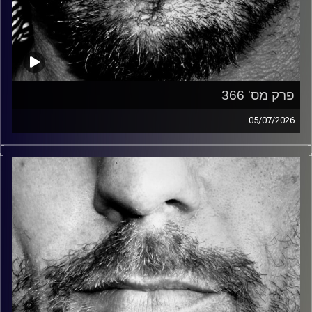
פרק מס' 366
05/07/2026
זיפים, מוזיקה מחוספסת של הופעות חיות. הרבה ג'אם, רוק,
בלוז, bluegrass, ג'אז, Fאנק, פרוגרסיב ואפילו אלקטרוניקה.
כל מה שחי, אמיתי ונושם.
עם שמוליק רגב.
קרדיט תמונות:
David Goehring