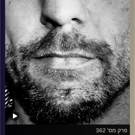
בלוז, bluegrass, ג'אז, Fאנק, פרוגרסיב ואפילו אלקטרוניקה.
כל מה שחי, אמיתי ונושם.
עם שמוליק רגב.
קרדיט תמונות:
David Goehring
פרק מס' 362