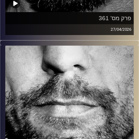
פרק מס' 361
27/04/2026
זיפים, מוזיקה מחוספסת של הופעות חיות. הרבה ג'אם, רוק,
בלוז, bluegrass, ג'אז, Fאנק, פרוגרסיב ואפילו אלקטרוניקה.
כל מה שחי, אמיתי ונושם.
עם שמוליק רגב.
קרדיט תמונות:
David Goehring