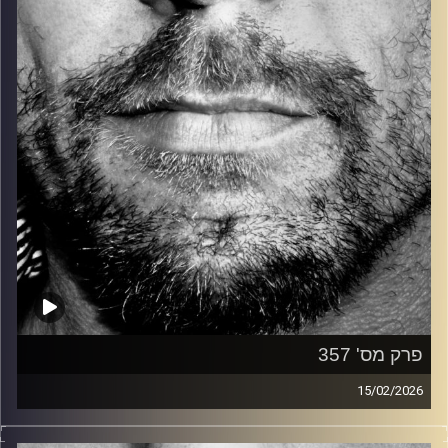
קרדיט תמונות:
David Goehring
פרק מס' 357
15/02/2026
זיפים, מוזיקה מחוספסת של הופעות חיות. הרבה ג'אם, רוק,
בלוז, bluegrass, ג'אז, Fאנק, פרוגרסיב ואפילו אלקטרוניקה.