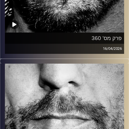
פרק מס' 360
16/04/2026
זיפים, מוזיקה מחוספסת של הופעות חיות. הרבה ג'אם, רוק,
בלוז, bluegrass, ג'אז, Fאנק, פרוגרסיב ואפילו אלקטרוניקה.
כל מה שחי, אמיתי ונושם.
עם שמוליק רגב.
קרדיט תמונות:
David Goehring