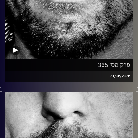
פרק מס' 365
21/06/2026
זיפים, מוזיקה מחוספסת של הופעות חיות. הרבה ג'אם, רוק,
בלוז, bluegrass, ג'אז, Fאנק, פרוגרסיב ואפילו אלקטרוניקה.
כל מה שחי, אמיתי ונושם.
עם שמוליק רגב.
קרדיט תמונות:
David Goehring