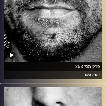
פרק מס' 358
15/03/2026
זיפים, מוזיקה מחוספסת של הופעות חיות. הרבה ג'אם, רוק,
בלוז, bluegrass, ג'אז, Fאנק, פרוגרסיב ואפילו אלקטרוניקה.
כל מה שחי, אמיתי ונושם.
עם שמוליק רגב.