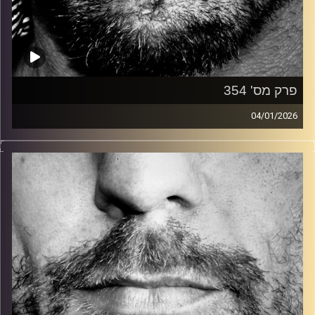
פרק מס' 354
04/01/2026
זיפים, מוזיקה מחוספסת של הופעות חיות. הרבה ג'אם, רוק,
בלוז, bluegrass, ג'אז, Fאנק, פרוגרסיב ואפילו אלקטרוניקה.
כל מה שחי, אמיתי ונושם.
עם שמוליק רגב.
קרדיט תמונות:
David Goehring