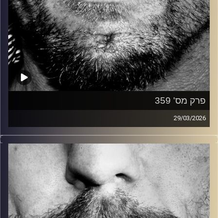
פרק מס' 359
29/03/2026
זיפים, מוזיקה מחוספסת של הופעות חיות. הרבה ג'אם, רוק,
בלוז, bluegrass, ג'אז, Fאנק, פרוגרסיב ואפילו אלקטרוניקה.
כל מה שחי, אמיתי ונושם.
עם שמוליק רגב.
קרדיט תמונות:
David Goehring