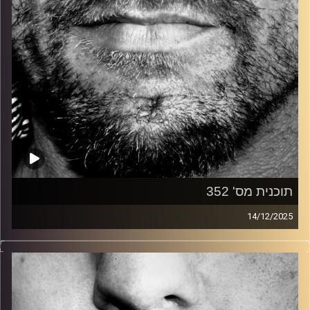
תוכנית מס' 352
14/12/2025
זיפים, מוזיקה מחוספסת של הופעות חיות. הרבה ג'אם, רוק,
בלוז, bluegrass, ג'אז, Fאנק, פרוגרסיב ואפילו אלקטרוניקה.
כל מה שחי, אמיתי ונושם.
עם שמוליק רגב.