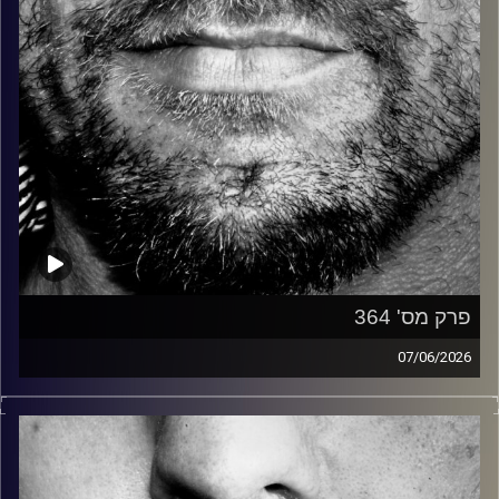
פרק מס' 364
07/06/2026
זיפים, מוזיקה מחוספסת של הופעות חיות. הרבה ג'אם, רוק,
בלוז, bluegrass, ג'אז, Fאנק, פרוגרסיב ואפילו אלקטרוניקה.
כל מה שחי, אמיתי ונושם.
עם שמוליק רגב.