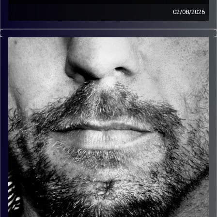
02/08/2026
זיפים, מוזיקה מחוספסת של הופעות חיות. הרבה ג'אם, רוק,
בלוז, bluegrass, ג'אז, Fאנק, פרוגרסיב ואפילו אלקטרוניקה.
כל מה שחי, אמיתי ונושם.
עם שמוליק רגב.
קרדיט תמונות:
David Goehring