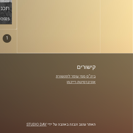
תכנית
/2025
1
דפדו
סגירה
פרקי
קישורים
ביה"ס סמי עופר לתקשורת
אוניברסיטת רייכמן
האתר עוצב ונבנה באהבה על ידי
STUDIO DAY