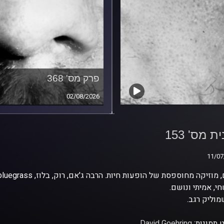
פרק מס' 368
02/08/2026
ת מס' 153
ת מס' 153
11/07
11/07
י, אמיתי ונושם.
וליק רגב.
 תמונות:
David Goehring