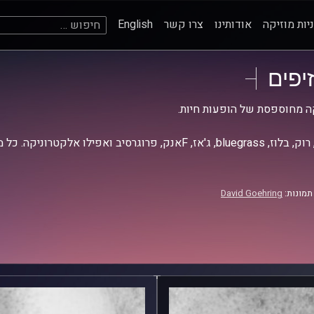
חיפוש:
יות מוזיקה
אודותינו
צרו קשר
English
זיפים
ה מחוספסת של הופעות חיות.
אז, Fאנק, פרוגרסיב ואפילו אלקטרוניקה. כל מה שחי, אמיתי ונושם.
תמונות:
David Goehring