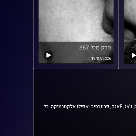
פרק מס' 367
19/07/2026
זיפים, מוזיקה מחוספסת של הופעות חיות. הרבה ג'אם, רוק, בלוז, bluegrass, ג'אז, Fאנק, פרוגרסיב ואפילו אלקטרוניקה. כל