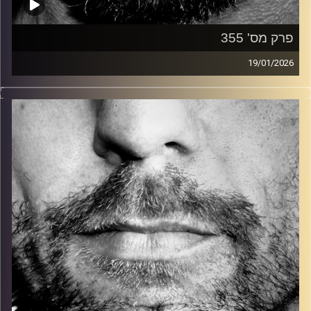
פרק מס' 355
19/01/2026
זיפים, מוזיקה מחוספסת של הופעות חיות. הרבה ג'אם, רוק,
בלוז, bluegrass, ג'אז, Fאנק, פרוגרסיב ואפילו אלקטרוניקה.
כל מה שחי, אמיתי ונושם.
עם שמוליק רגב.
קרדיט תמונות:
David Goehring