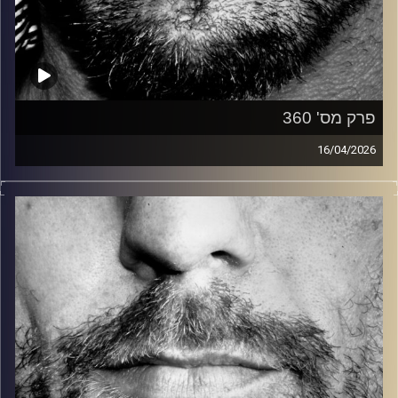
פרק מס' 360
16/04/2026
זיפים, מוזיקה מחוספסת של הופעות חיות. הרבה ג'אם, רוק,
בלוז, bluegrass, ג'אז, Fאנק, פרוגרסיב ואפילו אלקטרוניקה.
כל מה שחי, אמיתי ונושם.
עם שמוליק רגב.
קרדיט תמונות:
David Goehring