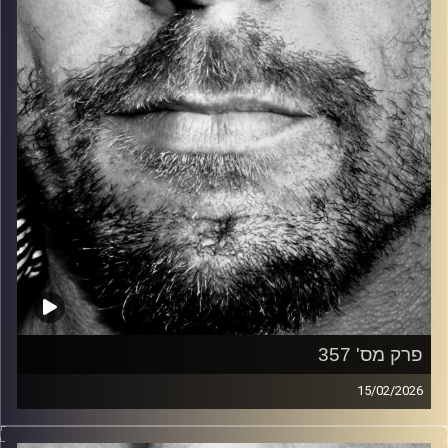
קרדיט תמונות:
David Goehring
פרק מס' 357
15/02/2026
זיפים, מוזיקה מחוספסת של הופעות חיות. הרבה ג'אם, רוק,
בלוז, bluegrass, ג'אז, Fאנק, פרוגרסיב ואפילו אלקטרוניקה.