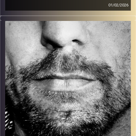
01/02/2026
זיפים, מוזיקה מחוספסת של הופעות חיות. הרבה ג'אם, רוק,
בלוז, bluegrass, ג'אז, Fאנק, פרוגרסיב ואפילו אלקטרוניקה.
כל מה שחי, אמיתי ונושם.
עם שמוליק רגב.
קרדיט תמונות:
David Goehring