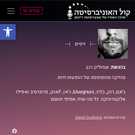
שידור חי
פתח סרגל
ל
ל
תוכן
תפריט
ראשי
ראשי
זיפים
בהגשת:
שמוליק רגב
מוזיקה מחוספסת של הופעות חיות.
ג'אם, רוק, בלוז, bluegrass, ג'אז, Fאנק, פרוגרסיב ואפילו
אלקטרוניקה. כל מה שחי, אמיתי ונושם.
קרדיט תמונות:
David Goehring