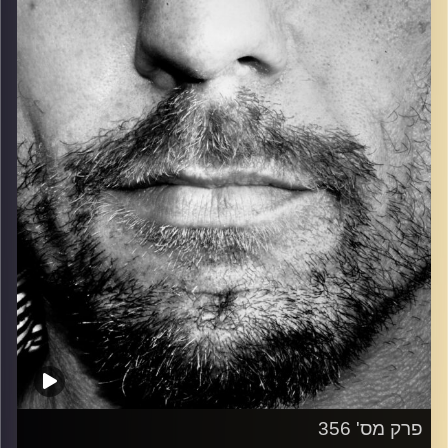
כל מה שחי, אמיתי ונושם.
עם שמוליק רגב.
קרדיט תמונות:
David Goehring
פרק מס' 356