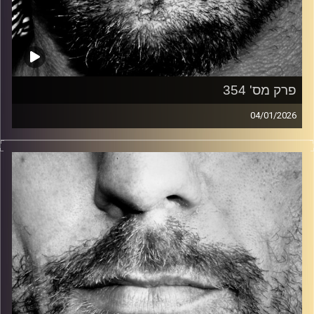
פרק מס' 354
04/01/2026
זיפים, מוזיקה מחוספסת של הופעות חיות. הרבה ג'אם, רוק,
בלוז, bluegrass, ג'אז, Fאנק, פרוגרסיב ואפילו אלקטרוניקה.
כל מה שחי, אמיתי ונושם.
עם שמוליק רגב.
קרדיט תמונות:
David Goehring