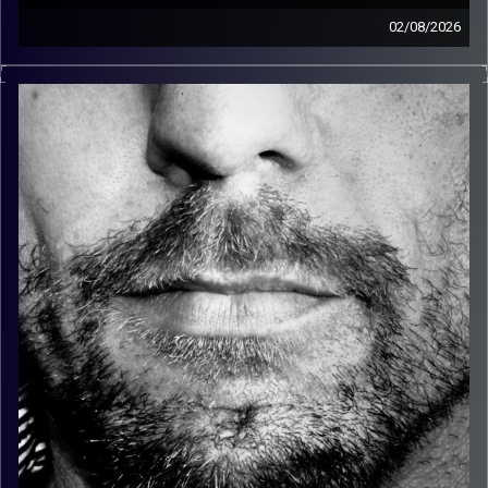
02/08/2026
זיפים, מוזיקה מחוספסת של הופעות חיות. הרבה ג'אם, רוק,
בלוז, bluegrass, ג'אז, Fאנק, פרוגרסיב ואפילו אלקטרוניקה.
כל מה שחי, אמיתי ונושם.
עם שמוליק רגב.
קרדיט תמונות:
David Goehring