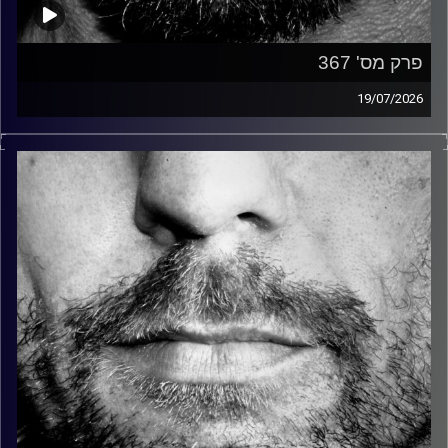
פרק מס' 367
19/07/2026
זיפים, מוזיקה מחוספסת של הופעות חיות. הרבה ג'אם, רוק,
בלוז, bluegrass, ג'אז, Fאנק, פרוגרסיב ואפילו אלקטרוניקה.
כל מה שחי, אמיתי ונושם.
עם שמוליק רגב.
קרדיט תמונות:
David Goehring