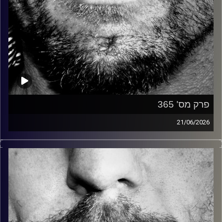
פרק מס' 365
21/06/2026
זיפים, מוזיקה מחוספסת של הופעות חיות. הרבה ג'אם, רוק,
בלוז, bluegrass, ג'אז, Fאנק, פרוגרסיב ואפילו אלקטרוניקה.
כל מה שחי, אמיתי ונושם.
עם שמוליק רגב.
קרדיט תמונות:
David Goehring