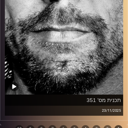
קרדיט תמונות:
David Goehring
תכנית מס' 351
23/11/2025
זיפים, מוזיקה מחוספסת של הופעות חיות. הרבה ג'אם, רוק,
בלוז, bluegrass, ג'אז, Fאנק, פרוגרסיב ואפילו אלקטרוניקה.