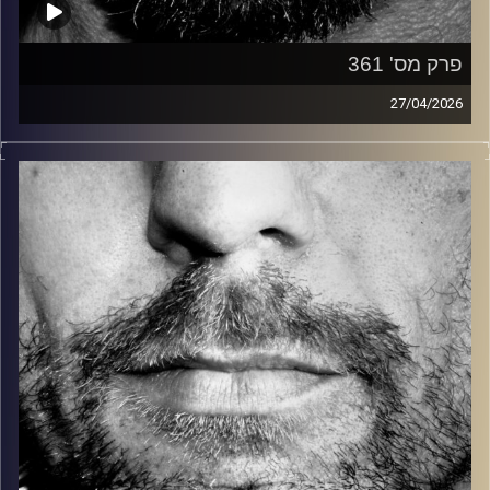
פרק מס' 361
27/04/2026
זיפים, מוזיקה מחוספסת של הופעות חיות. הרבה ג'אם, רוק,
בלוז, bluegrass, ג'אז, Fאנק, פרוגרסיב ואפילו אלקטרוניקה.
כל מה שחי, אמיתי ונושם.
עם שמוליק רגב.
קרדיט תמונות:
David Goehring