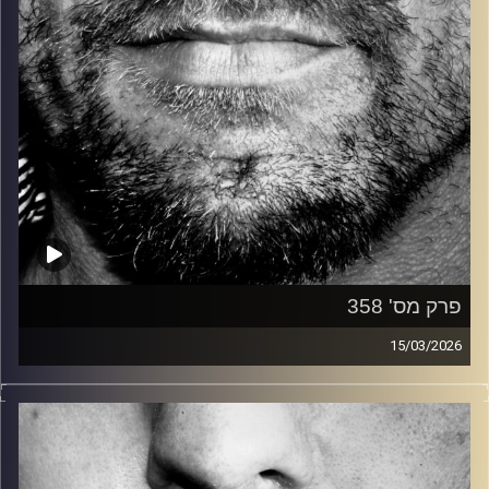
פרק מס' 358
15/03/2026
זיפים, מוזיקה מחוספסת של הופעות חיות. הרבה ג'אם, רוק,
בלוז, bluegrass, ג'אז, Fאנק, פרוגרסיב ואפילו אלקטרוניקה.
כל מה שחי, אמיתי ונושם.
עם שמוליק רגב.