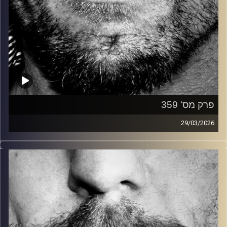
פרק מס' 359
29/03/2026
זיפים, מוזיקה מחוספסת של הופעות חיות. הרבה ג'אם, רוק,
בלוז, bluegrass, ג'אז, Fאנק, פרוגרסיב ואפילו אלקטרוניקה.
כל מה שחי, אמיתי ונושם.
עם שמוליק רגב.
קרדיט תמונות:
David Goehring