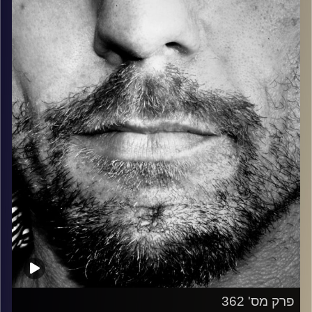
בלוז, bluegrass, ג'אז, Fאנק, פרוגרסיב ואפילו אלקטרוניקה.
כל מה שחי, אמיתי ונושם.
עם שמוליק רגב.
קרדיט תמונות:
David Goehring
פרק מס' 362