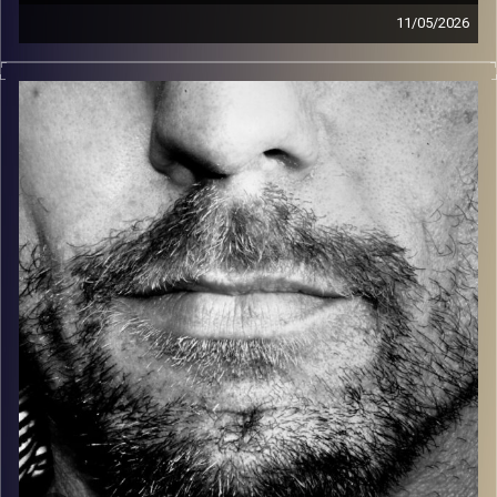
11/05/2026
זיפים, מוזיקה מחוספסת של הופעות חיות. הרבה ג'אם, רוק,
בלוז, bluegrass, ג'אז, Fאנק, פרוגרסיב ואפילו אלקטרוניקה.
כל מה שחי, אמיתי ונושם.
עם שמוליק רגב.
קרדיט תמונות:
David Goehring