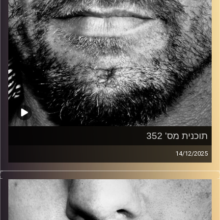
תוכנית מס' 352
14/12/2025
זיפים, מוזיקה מחוספסת של הופעות חיות. הרבה ג'אם, רוק,
בלוז, bluegrass, ג'אז, Fאנק, פרוגרסיב ואפילו אלקטרוניקה.
כל מה שחי, אמיתי ונושם.
עם שמוליק רגב.