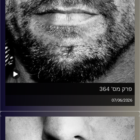
פרק מס' 364
07/06/2026
זיפים, מוזיקה מחוספסת של הופעות חיות. הרבה ג'אם, רוק,
בלוז, bluegrass, ג'אז, Fאנק, פרוגרסיב ואפילו אלקטרוניקה.
כל מה שחי, אמיתי ונושם.
עם שמוליק רגב.