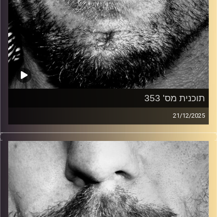
תוכנית מס' 353
21/12/2025
זיפים, מוזיקה מחוספסת של הופעות חיות. הרבה ג'אם, רוק,
בלוז, bluegrass, ג'אז, Fאנק, פרוגרסיב ואפילו אלקטרוניקה.
כל מה שחי, אמיתי ונושם.
עם שמוליק רגב.
קרדיט תמונות:
David Goehring