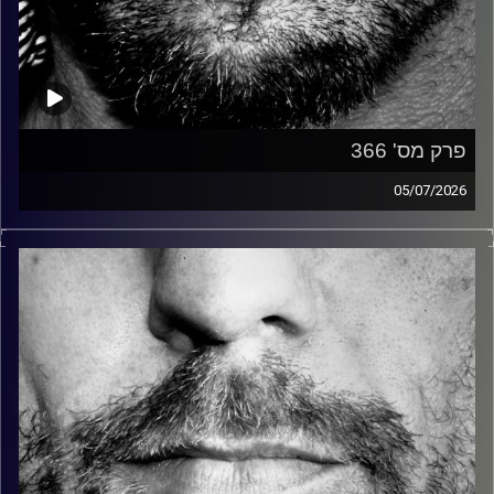
פרק מס' 366
05/07/2026
זיפים, מוזיקה מחוספסת של הופעות חיות. הרבה ג'אם, רוק,
בלוז, bluegrass, ג'אז, Fאנק, פרוגרסיב ואפילו אלקטרוניקה.
כל מה שחי, אמיתי ונושם.
עם שמוליק רגב.
קרדיט תמונות:
David Goehring