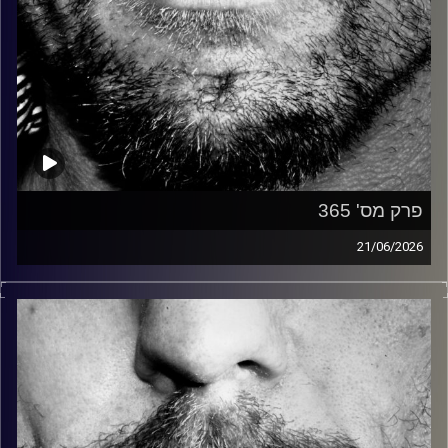
פרק מס' 365
21/06/2026
זיפים, מוזיקה מחוספסת של הופעות חיות. הרבה ג'אם, רוק,
בלוז, bluegrass, ג'אז, Fאנק, פרוגרסיב ואפילו אלקטרוניקה.
כל מה שחי, אמיתי ונושם.
עם שמוליק רגב.
קרדיט תמונות:
David Goehring