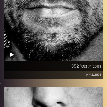
תוכנית מס' 352
14/12/2025
זיפים, מוזיקה מחוספסת של הופעות חיות. הרבה ג'אם, רוק,
בלוז, bluegrass, ג'אז, Fאנק, פרוגרסיב ואפילו אלקטרוניקה.
כל מה שחי, אמיתי ונושם.
עם שמוליק רגב.