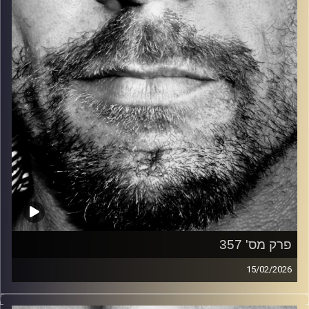
קרדיט תמונות:
David Goehring
פרק מס' 357
15/02/2026
זיפים, מוזיקה מחוספסת של הופעות חיות. הרבה ג'אם, רוק,
בלוז, bluegrass, ג'אז, Fאנק, פרוגרסיב ואפילו אלקטרוניקה.