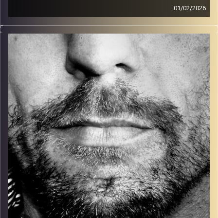
01/02/2026
זיפים, מוזיקה מחוספסת של הופעות חיות. הרבה ג'אם, רוק,
בלוז, bluegrass, ג'אז, Fאנק, פרוגרסיב ואפילו אלקטרוניקה.
כל מה שחי, אמיתי ונושם.
עם שמוליק רגב.
קרדיט תמונות:
David Goehring