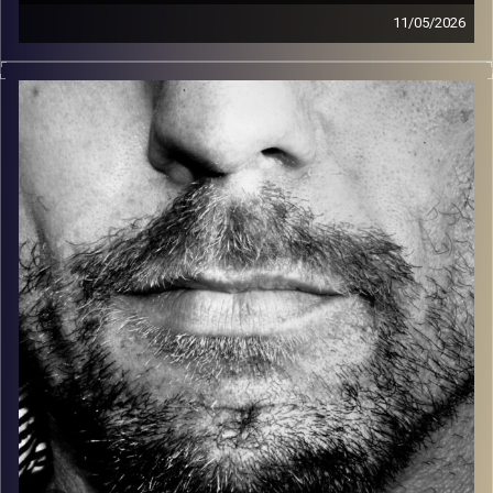
11/05/2026
זיפים, מוזיקה מחוספסת של הופעות חיות. הרבה ג'אם, רוק,
בלוז, bluegrass, ג'אז, Fאנק, פרוגרסיב ואפילו אלקטרוניקה.
כל מה שחי, אמיתי ונושם.
עם שמוליק רגב.
קרדיט תמונות:
David Goehring