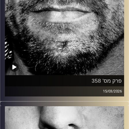
פרק מס' 358
15/03/2026
זיפים, מוזיקה מחוספסת של הופעות חיות. הרבה ג'אם, רוק,
בלוז, bluegrass, ג'אז, Fאנק, פרוגרסיב ואפילו אלקטרוניקה.
כל מה שחי, אמיתי ונושם.
עם שמוליק רגב.