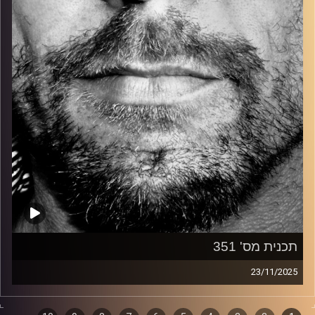
קרדיט תמונות:
David Goehring
תכנית מס' 351
23/11/2025
זיפים, מוזיקה מחוספסת של הופעות חיות. הרבה ג'אם, רוק,
בלוז, bluegrass, ג'אז, Fאנק, פרוגרסיב ואפילו אלקטרוניקה.