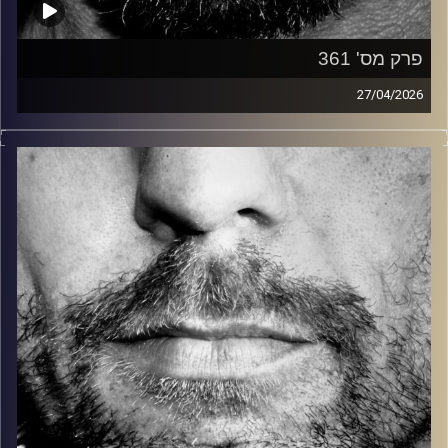
פרק מס' 361
27/04/2026
זיפים, מוזיקה מחוספסת של הופעות חיות. הרבה ג'אם, רוק,
בלוז, bluegrass, ג'אז, Fאנק, פרוגרסיב ואפילו אלקטרוניקה.
כל מה שחי, אמיתי ונושם.
עם שמוליק רגב.
קרדיט תמונות:
David Goehring