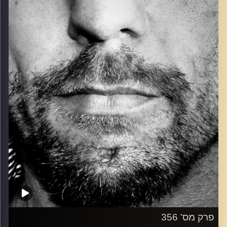
כל מה שחי, אמיתי ונושם.
עם שמוליק רגב.
קרדיט תמונות:
David Goehring
פרק מס' 356