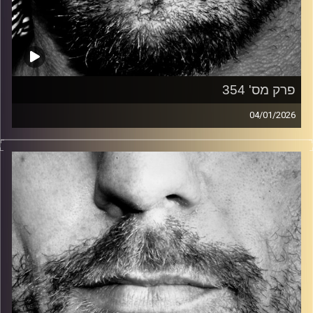
פרק מס' 354
04/01/2026
זיפים, מוזיקה מחוספסת של הופעות חיות. הרבה ג'אם, רוק,
בלוז, bluegrass, ג'אז, Fאנק, פרוגרסיב ואפילו אלקטרוניקה.
כל מה שחי, אמיתי ונושם.
עם שמוליק רגב.
קרדיט תמונות:
David Goehring