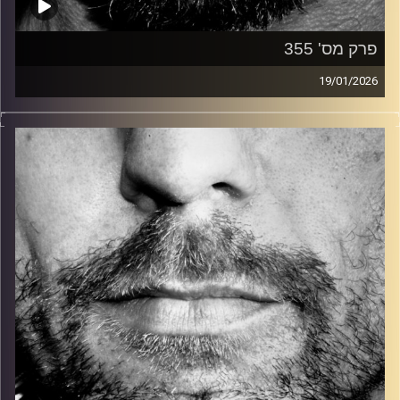
פרק מס' 355
19/01/2026
זיפים, מוזיקה מחוספסת של הופעות חיות. הרבה ג'אם, רוק,
בלוז, bluegrass, ג'אז, Fאנק, פרוגרסיב ואפילו אלקטרוניקה.
כל מה שחי, אמיתי ונושם.
עם שמוליק רגב.
קרדיט תמונות:
David Goehring