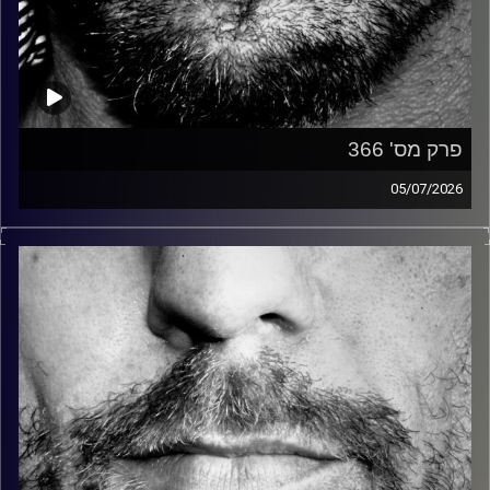
פרק מס' 366
05/07/2026
זיפים, מוזיקה מחוספסת של הופעות חיות. הרבה ג'אם, רוק,
בלוז, bluegrass, ג'אז, Fאנק, פרוגרסיב ואפילו אלקטרוניקה.
כל מה שחי, אמיתי ונושם.
עם שמוליק רגב.
קרדיט תמונות:
David Goehring