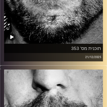
תוכנית מס' 353
21/12/2025
זיפים, מוזיקה מחוספסת של הופעות חיות. הרבה ג'אם, רוק,
בלוז, bluegrass, ג'אז, Fאנק, פרוגרסיב ואפילו אלקטרוניקה.
כל מה שחי, אמיתי ונושם.
עם שמוליק רגב.
קרדיט תמונות:
David Goehring