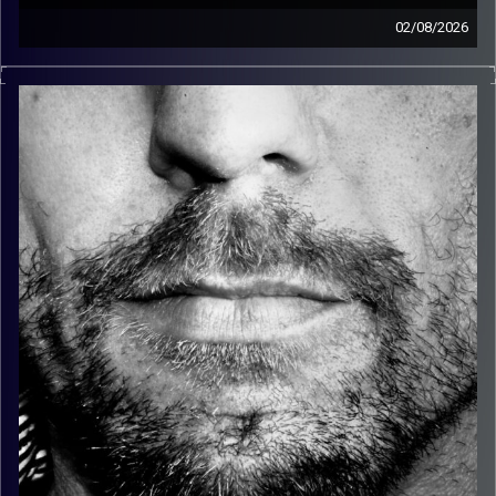
02/08/2026
זיפים, מוזיקה מחוספסת של הופעות חיות. הרבה ג'אם, רוק,
בלוז, bluegrass, ג'אז, Fאנק, פרוגרסיב ואפילו אלקטרוניקה.
כל מה שחי, אמיתי ונושם.
עם שמוליק רגב.
קרדיט תמונות:
David Goehring