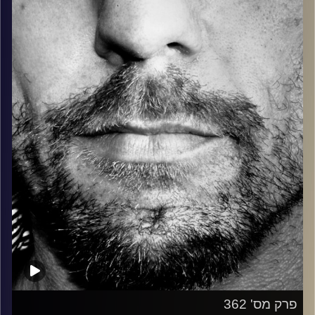
בלוז, bluegrass, ג'אז, Fאנק, פרוגרסיב ואפילו אלקטרוניקה.
כל מה שחי, אמיתי ונושם.
עם שמוליק רגב.
קרדיט תמונות:
David Goehring
פרק מס' 362