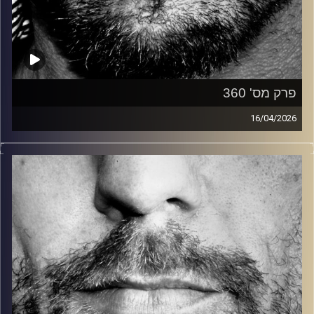
פרק מס' 360
16/04/2026
זיפים, מוזיקה מחוספסת של הופעות חיות. הרבה ג'אם, רוק,
בלוז, bluegrass, ג'אז, Fאנק, פרוגרסיב ואפילו אלקטרוניקה.
כל מה שחי, אמיתי ונושם.
עם שמוליק רגב.
קרדיט תמונות:
David Goehring