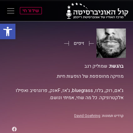
שידור חי
פתח סרגל
ל
ל
תוכן
תפריט
ראשי
ראשי
זיפים
בהגשת:
שמוליק רגב
מוזיקה מחוספסת של הופעות חיות.
ג'אם, רוק, בלוז, bluegrass, ג'אז, Fאנק, פרוגרסיב ואפילו
אלקטרוניקה. כל מה שחי, אמיתי ונושם.
קרדיט תמונות:
David Goehring