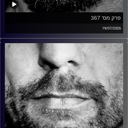
פרק מס' 367
19/07/2026
זיפים, מוזיקה מחוספסת של הופעות חיות. הרבה ג'אם, רוק,
בלוז, bluegrass, ג'אז, Fאנק, פרוגרסיב ואפילו אלקטרוניקה.
כל מה שחי, אמיתי ונושם.
עם שמוליק רגב.
קרדיט תמונות:
David Goehring