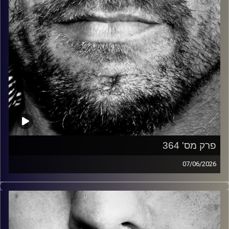
פרק מס' 364
07/06/2026
זיפים, מוזיקה מחוספסת של הופעות חיות. הרבה ג'אם, רוק,
בלוז, bluegrass, ג'אז, Fאנק, פרוגרסיב ואפילו אלקטרוניקה.
כל מה שחי, אמיתי ונושם.
עם שמוליק רגב.