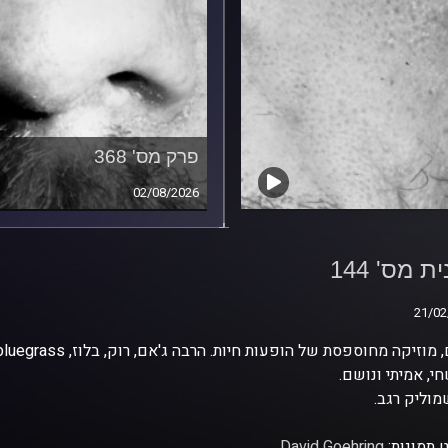
פרק מס' 368
02/08/2026
ת מס' 144
ת מס' 144
21/02
21/02
י, אמיתי ונושם.
וליק רגב.
 תמונות:
David Goehring