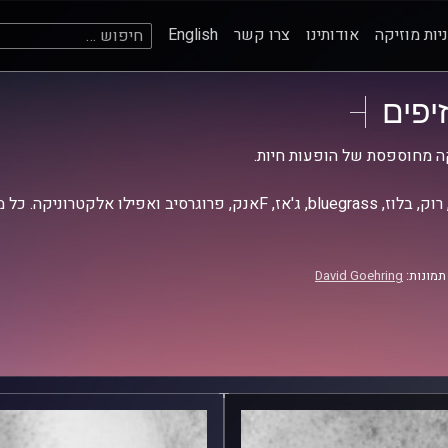
חיפוש:
יות מוזיקה
אודותינו
צרו קשר
English
זיפים
ה מחוספסת של הופעות חיות.
אז, Fאנק, פרוגרסיב ואפילו אלקטרוניקה. כל מה שחי, אמיתי ונושם.
תמונות:
David Goehring