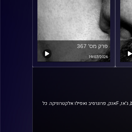
פרק מס' 367
19/07/2026
זיפים, מוזיקה מחוספסת של הופעות חיות. הרבה ג'אם, רוק, בלוז, bluegrass, ג'אז, Fאנק, פרוגרסיב ואפילו אלקטרוניקה. כל