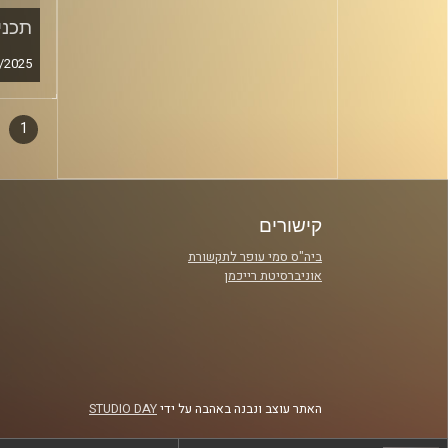
תכנית
/2025
1
דפדו
סגירה
פרקי
קישורים
ביה"ס סמי עופר לתקשורת
אוניברסיטת רייכמן
האתר עוצב ונבנה באהבה על ידי
STUDIO DAY