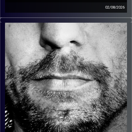
02/08/2026
זיפים, מוזיקה מחוספסת של הופעות חיות. הרבה ג'אם, רוק,
בלוז, bluegrass, ג'אז, Fאנק, פרוגרסיב ואפילו אלקטרוניקה.
כל מה שחי, אמיתי ונושם.
עם שמוליק רגב.
קרדיט תמונות:
David Goehring