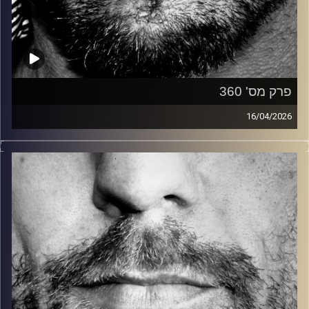
פרק מס' 360
16/04/2026
זיפים, מוזיקה מחוספסת של הופעות חיות. הרבה ג'אם, רוק,
בלוז, bluegrass, ג'אז, Fאנק, פרוגרסיב ואפילו אלקטרוניקה.
כל מה שחי, אמיתי ונושם.
עם שמוליק רגב.
קרדיט תמונות:
David Goehring