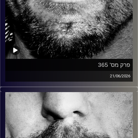
פרק מס' 365
21/06/2026
זיפים, מוזיקה מחוספסת של הופעות חיות. הרבה ג'אם, רוק,
בלוז, bluegrass, ג'אז, Fאנק, פרוגרסיב ואפילו אלקטרוניקה.
כל מה שחי, אמיתי ונושם.
עם שמוליק רגב.
קרדיט תמונות:
David Goehring