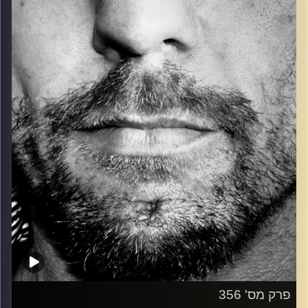
כל מה שחי, אמיתי ונושם.
עם שמוליק רגב.
קרדיט תמונות:
David Goehring
פרק מס' 356