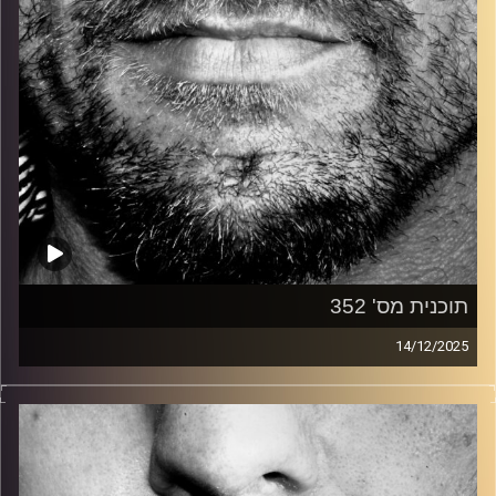
תוכנית מס' 352
14/12/2025
זיפים, מוזיקה מחוספסת של הופעות חיות. הרבה ג'אם, רוק,
בלוז, bluegrass, ג'אז, Fאנק, פרוגרסיב ואפילו אלקטרוניקה.
כל מה שחי, אמיתי ונושם.
עם שמוליק רגב.