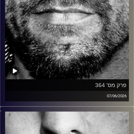
פרק מס' 364
07/06/2026
זיפים, מוזיקה מחוספסת של הופעות חיות. הרבה ג'אם, רוק,
בלוז, bluegrass, ג'אז, Fאנק, פרוגרסיב ואפילו אלקטרוניקה.
כל מה שחי, אמיתי ונושם.
עם שמוליק רגב.