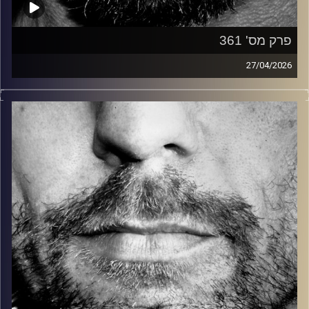
פרק מס' 361
27/04/2026
זיפים, מוזיקה מחוספסת של הופעות חיות. הרבה ג'אם, רוק,
בלוז, bluegrass, ג'אז, Fאנק, פרוגרסיב ואפילו אלקטרוניקה.
כל מה שחי, אמיתי ונושם.
עם שמוליק רגב.
קרדיט תמונות:
David Goehring