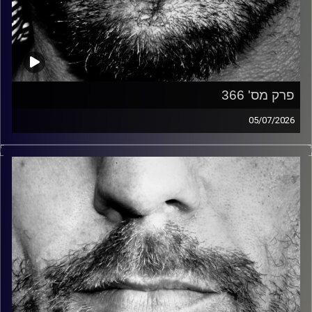
פרק מס' 366
05/07/2026
זיפים, מוזיקה מחוספסת של הופעות חיות. הרבה ג'אם, רוק,
בלוז, bluegrass, ג'אז, Fאנק, פרוגרסיב ואפילו אלקטרוניקה.
כל מה שחי, אמיתי ונושם.
עם שמוליק רגב.
קרדיט תמונות:
David Goehring