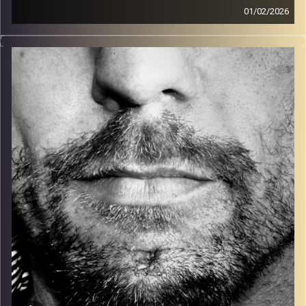
01/02/2026
זיפים, מוזיקה מחוספסת של הופעות חיות. הרבה ג'אם, רוק,
בלוז, bluegrass, ג'אז, Fאנק, פרוגרסיב ואפילו אלקטרוניקה.
כל מה שחי, אמיתי ונושם.
עם שמוליק רגב.
קרדיט תמונות:
David Goehring