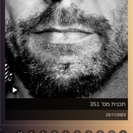
קרדיט תמונות:
David Goehring
תכנית מס' 351
23/11/2025
זיפים, מוזיקה מחוספסת של הופעות חיות. הרבה ג'אם, רוק,
בלוז, bluegrass, ג'אז, Fאנק, פרוגרסיב ואפילו אלקטרוניקה.