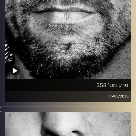
פרק מס' 358
15/03/2026
זיפים, מוזיקה מחוספסת של הופעות חיות. הרבה ג'אם, רוק,
בלוז, bluegrass, ג'אז, Fאנק, פרוגרסיב ואפילו אלקטרוניקה.
כל מה שחי, אמיתי ונושם.
עם שמוליק רגב.