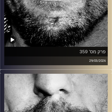
פרק מס' 359
29/03/2026
זיפים, מוזיקה מחוספסת של הופעות חיות. הרבה ג'אם, רוק,
בלוז, bluegrass, ג'אז, Fאנק, פרוגרסיב ואפילו אלקטרוניקה.
כל מה שחי, אמיתי ונושם.
עם שמוליק רגב.
קרדיט תמונות:
David Goehring