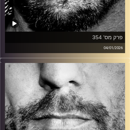
פרק מס' 354
04/01/2026
זיפים, מוזיקה מחוספסת של הופעות חיות. הרבה ג'אם, רוק,
בלוז, bluegrass, ג'אז, Fאנק, פרוגרסיב ואפילו אלקטרוניקה.
כל מה שחי, אמיתי ונושם.
עם שמוליק רגב.
קרדיט תמונות:
David Goehring