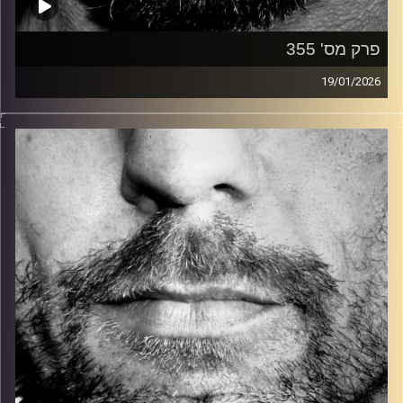
פרק מס' 355
19/01/2026
זיפים, מוזיקה מחוספסת של הופעות חיות. הרבה ג'אם, רוק,
בלוז, bluegrass, ג'אז, Fאנק, פרוגרסיב ואפילו אלקטרוניקה.
כל מה שחי, אמיתי ונושם.
עם שמוליק רגב.
קרדיט תמונות:
David Goehring