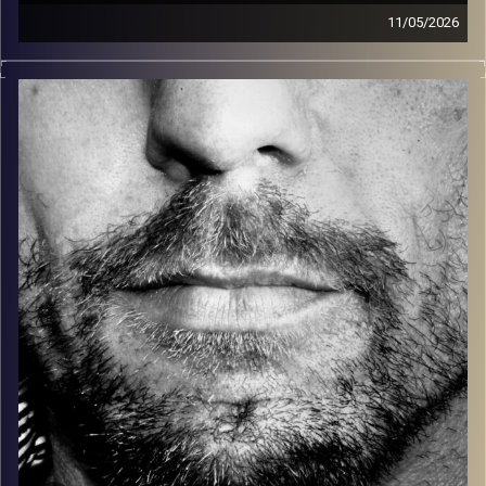
11/05/2026
זיפים, מוזיקה מחוספסת של הופעות חיות. הרבה ג'אם, רוק,
בלוז, bluegrass, ג'אז, Fאנק, פרוגרסיב ואפילו אלקטרוניקה.
כל מה שחי, אמיתי ונושם.
עם שמוליק רגב.
קרדיט תמונות:
David Goehring