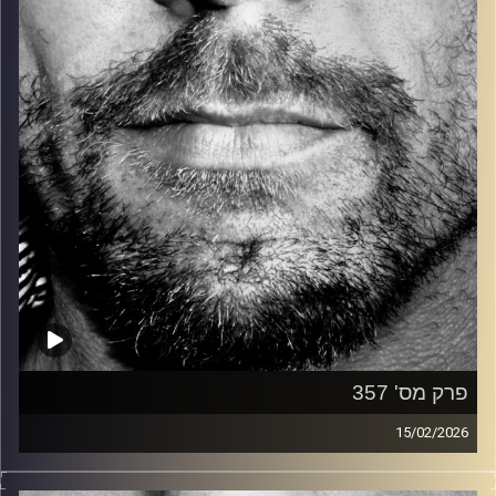
קרדיט תמונות:
David Goehring
פרק מס' 357
15/02/2026
זיפים, מוזיקה מחוספסת של הופעות חיות. הרבה ג'אם, רוק,
בלוז, bluegrass, ג'אז, Fאנק, פרוגרסיב ואפילו אלקטרוניקה.