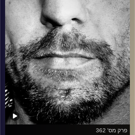
בלוז, bluegrass, ג'אז, Fאנק, פרוגרסיב ואפילו אלקטרוניקה.
כל מה שחי, אמיתי ונושם.
עם שמוליק רגב.
קרדיט תמונות:
David Goehring
פרק מס' 362