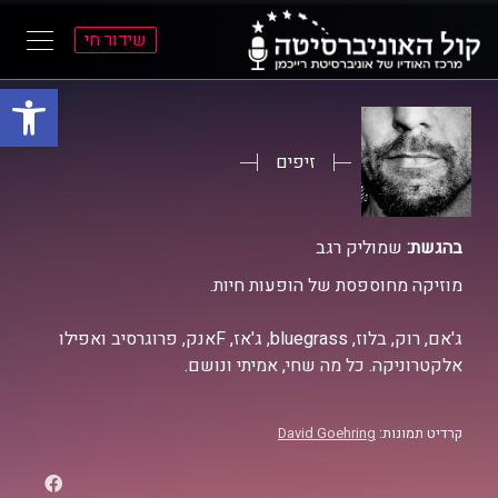
שידור חי
פתח סרגל
ל
ל
תוכן
תפריט
ראשי
ראשי
זיפים
בהגשת:
שמוליק רגב
מוזיקה מחוספסת של הופעות חיות.
ג'אם, רוק, בלוז, bluegrass, ג'אז, Fאנק, פרוגרסיב ואפילו
אלקטרוניקה. כל מה שחי, אמיתי ונושם.
קרדיט תמונות:
David Goehring