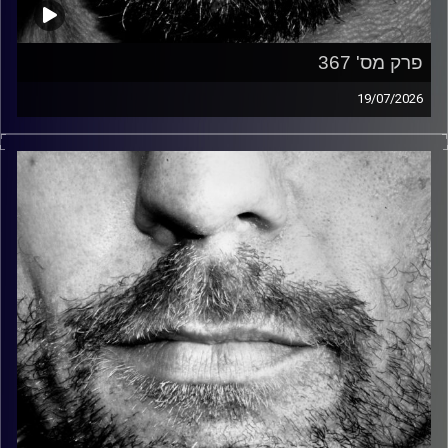
פרק מס' 367
19/07/2026
זיפים, מוזיקה מחוספסת של הופעות חיות. הרבה ג'אם, רוק,
בלוז, bluegrass, ג'אז, Fאנק, פרוגרסיב ואפילו אלקטרוניקה.
כל מה שחי, אמיתי ונושם.
עם שמוליק רגב.
קרדיט תמונות:
David Goehring