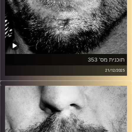
תוכנית מס' 353
21/12/2025
זיפים, מוזיקה מחוספסת של הופעות חיות. הרבה ג'אם, רוק,
בלוז, bluegrass, ג'אז, Fאנק, פרוגרסיב ואפילו אלקטרוניקה.
כל מה שחי, אמיתי ונושם.
עם שמוליק רגב.
קרדיט תמונות:
David Goehring