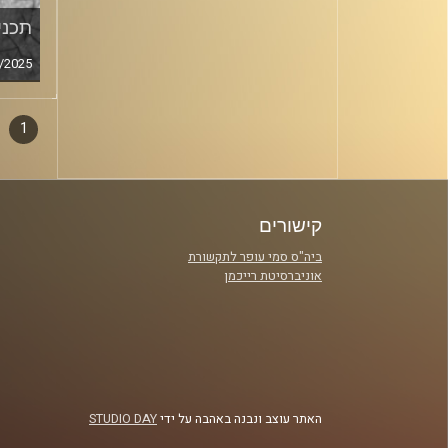
תכנית
/2025
1
דפדו
סגירה
פרקי
קישורים
ביה"ס סמי עופר לתקשורת
אוניברסיטת רייכמן
האתר עוצב ונבנה באהבה על ידי
STUDIO DAY