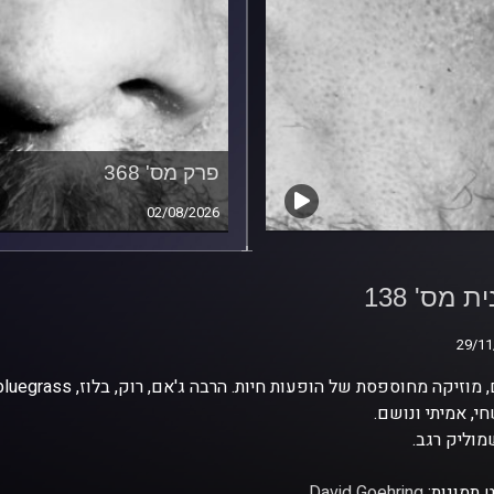
פרק מס' 368
02/08/2026
ת מס' 138
ת מס' 138
29/11
29/11
י, אמיתי ונושם.
וליק רגב.
 תמונות:
David Goehring