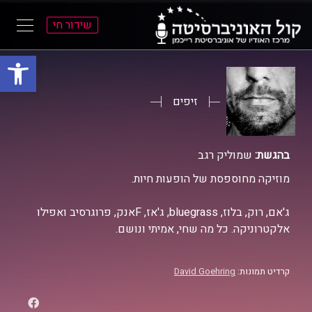
שידור חי
פתח סרגל
ל
ל
תוכן
תפריט
ראשי
ראשי
זיפים
בהגשת:
שמוליק רגב
מוזיקה מחוספסת של הופעות חיות.
ג'אם, רוק, בלוז, bluegrass, ג'אז, Fאנק, פרוגרסיב ואפילו
אלקטרוניקה. כל מה שחי, אמיתי ונושם.
קרדיט תמונות:
David Goehring