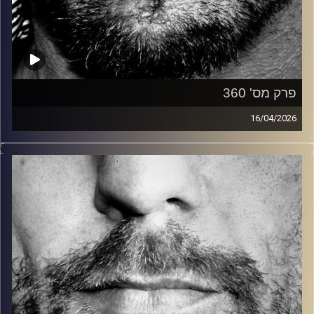
פרק מס' 360
16/04/2026
זיפים, מוזיקה מחוספסת של הופעות חיות. הרבה ג'אם, רוק,
בלוז, bluegrass, ג'אז, Fאנק, פרוגרסיב ואפילו אלקטרוניקה.
כל מה שחי, אמיתי ונושם.
עם שמוליק רגב.
קרדיט תמונות:
David Goehring