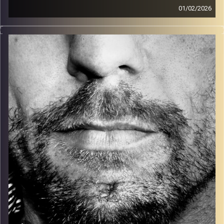
01/02/2026
זיפים, מוזיקה מחוספסת של הופעות חיות. הרבה ג'אם, רוק,
בלוז, bluegrass, ג'אז, Fאנק, פרוגרסיב ואפילו אלקטרוניקה.
כל מה שחי, אמיתי ונושם.
עם שמוליק רגב.
קרדיט תמונות:
David Goehring