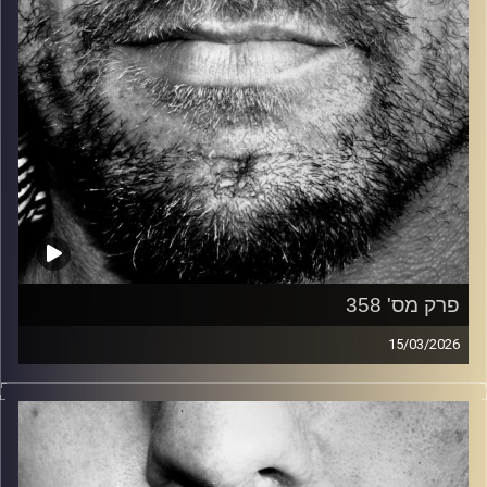
פרק מס' 358
15/03/2026
זיפים, מוזיקה מחוספסת של הופעות חיות. הרבה ג'אם, רוק,
בלוז, bluegrass, ג'אז, Fאנק, פרוגרסיב ואפילו אלקטרוניקה.
כל מה שחי, אמיתי ונושם.
עם שמוליק רגב.