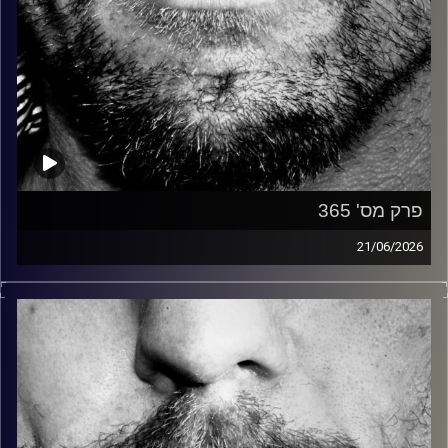
פרק מס' 365
21/06/2026
זיפים, מוזיקה מחוספסת של הופעות חיות. הרבה ג'אם, רוק,
בלוז, bluegrass, ג'אז, Fאנק, פרוגרסיב ואפילו אלקטרוניקה.
כל מה שחי, אמיתי ונושם.
עם שמוליק רגב.
קרדיט תמונות:
David Goehring