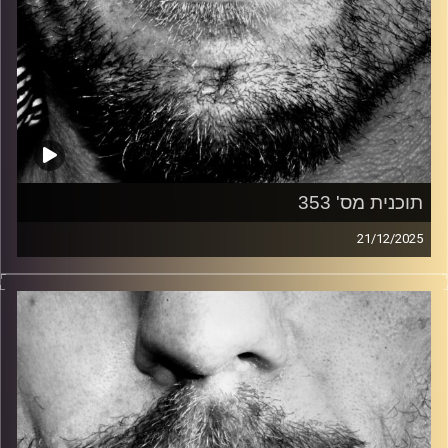
תוכנית מס' 353
21/12/2025
זיפים, מוזיקה מחוספסת של הופעות חיות. הרבה ג'אם, רוק,
בלוז, bluegrass, ג'אז, Fאנק, פרוגרסיב ואפילו אלקטרוניקה.
כל מה שחי, אמיתי ונושם.
עם שמוליק רגב.
קרדיט תמונות:
David Goehring