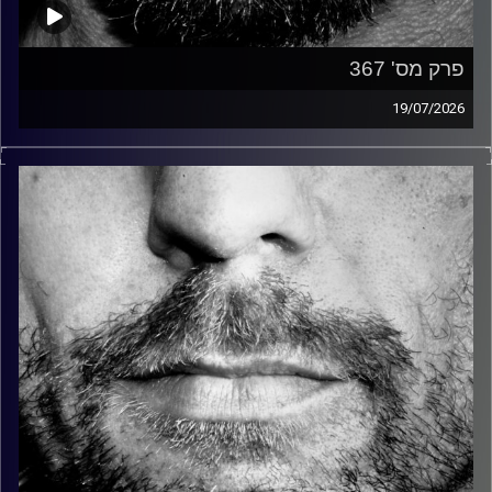
פרק מס' 367
19/07/2026
זיפים, מוזיקה מחוספסת של הופעות חיות. הרבה ג'אם, רוק,
בלוז, bluegrass, ג'אז, Fאנק, פרוגרסיב ואפילו אלקטרוניקה.
כל מה שחי, אמיתי ונושם.
עם שמוליק רגב.
קרדיט תמונות:
David Goehring