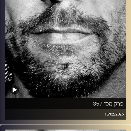
קרדיט תמונות:
David Goehring
פרק מס' 357
15/02/2026
זיפים, מוזיקה מחוספסת של הופעות חיות. הרבה ג'אם, רוק,
בלוז, bluegrass, ג'אז, Fאנק, פרוגרסיב ואפילו אלקטרוניקה.