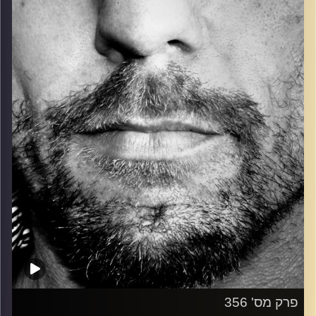
כל מה שחי, אמיתי ונושם.
עם שמוליק רגב.
קרדיט תמונות:
David Goehring
פרק מס' 356