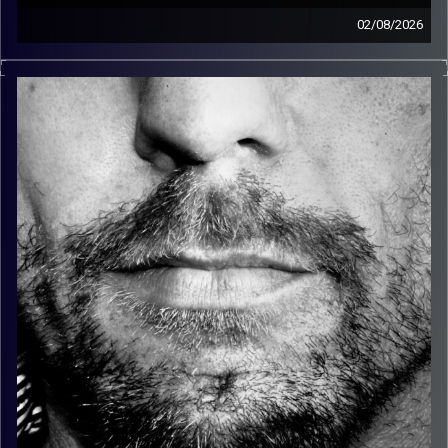
02/08/2026
זיפים, מוזיקה מחוספסת של הופעות חיות. הרבה ג'אם, רוק,
בלוז, bluegrass, ג'אז, Fאנק, פרוגרסיב ואפילו אלקטרוניקה.
כל מה שחי, אמיתי ונושם.
עם שמוליק רגב.
קרדיט תמונות:
David Goehring