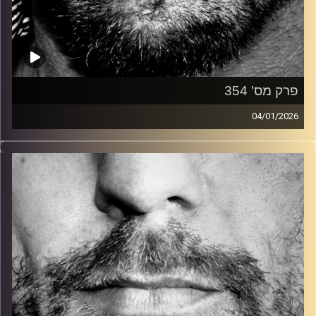
פרק מס' 354
04/01/2026
זיפים, מוזיקה מחוספסת של הופעות חיות. הרבה ג'אם, רוק,
בלוז, bluegrass, ג'אז, Fאנק, פרוגרסיב ואפילו אלקטרוניקה.
כל מה שחי, אמיתי ונושם.
עם שמוליק רגב.
קרדיט תמונות:
David Goehring