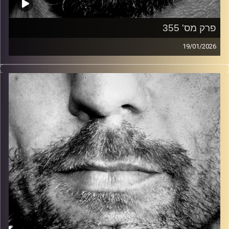
פרק מס' 355
19/01/2026
זיפים, מוזיקה מחוספסת של הופעות חיות. הרבה ג'אם, רוק,
בלוז, bluegrass, ג'אז, Fאנק, פרוגרסיב ואפילו אלקטרוניקה.
כל מה שחי, אמיתי ונושם.
עם שמוליק רגב.
קרדיט תמונות:
David Goehring