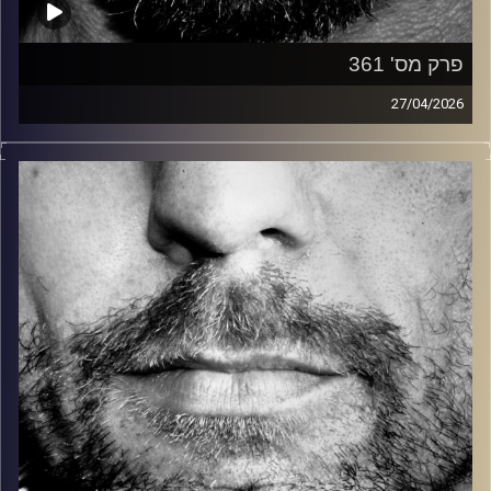
פרק מס' 361
27/04/2026
זיפים, מוזיקה מחוספסת של הופעות חיות. הרבה ג'אם, רוק,
בלוז, bluegrass, ג'אז, Fאנק, פרוגרסיב ואפילו אלקטרוניקה.
כל מה שחי, אמיתי ונושם.
עם שמוליק רגב.
קרדיט תמונות:
David Goehring