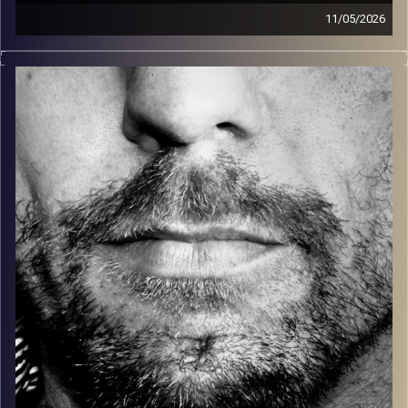
11/05/2026
זיפים, מוזיקה מחוספסת של הופעות חיות. הרבה ג'אם, רוק,
בלוז, bluegrass, ג'אז, Fאנק, פרוגרסיב ואפילו אלקטרוניקה.
כל מה שחי, אמיתי ונושם.
עם שמוליק רגב.
קרדיט תמונות:
David Goehring