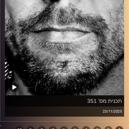
קרדיט תמונות:
David Goehring
תכנית מס' 351
23/11/2025
זיפים, מוזיקה מחוספסת של הופעות חיות. הרבה ג'אם, רוק,
בלוז, bluegrass, ג'אז, Fאנק, פרוגרסיב ואפילו אלקטרוניקה.