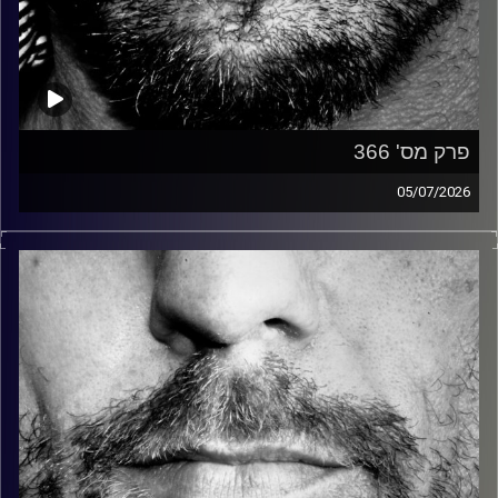
פרק מס' 366
05/07/2026
זיפים, מוזיקה מחוספסת של הופעות חיות. הרבה ג'אם, רוק,
בלוז, bluegrass, ג'אז, Fאנק, פרוגרסיב ואפילו אלקטרוניקה.
כל מה שחי, אמיתי ונושם.
עם שמוליק רגב.
קרדיט תמונות:
David Goehring