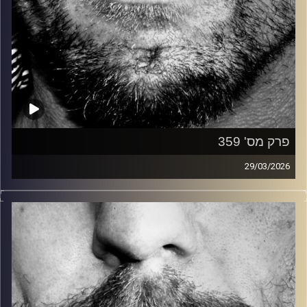
פרק מס' 359
29/03/2026
זיפים, מוזיקה מחוספסת של הופעות חיות. הרבה ג'אם, רוק,
בלוז, bluegrass, ג'אז, Fאנק, פרוגרסיב ואפילו אלקטרוניקה.
כל מה שחי, אמיתי ונושם.
עם שמוליק רגב.
קרדיט תמונות:
David Goehring