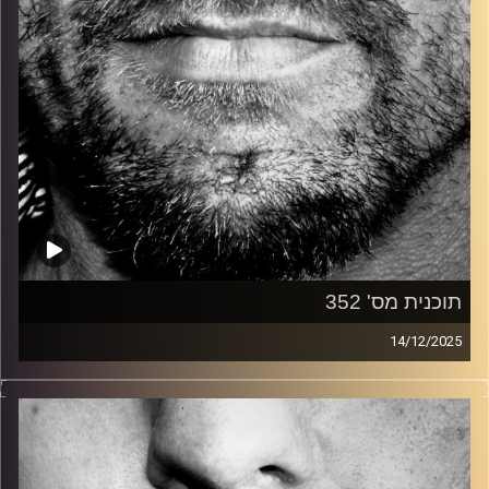
תוכנית מס' 352
14/12/2025
זיפים, מוזיקה מחוספסת של הופעות חיות. הרבה ג'אם, רוק,
בלוז, bluegrass, ג'אז, Fאנק, פרוגרסיב ואפילו אלקטרוניקה.
כל מה שחי, אמיתי ונושם.
עם שמוליק רגב.