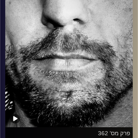
בלוז, bluegrass, ג'אז, Fאנק, פרוגרסיב ואפילו אלקטרוניקה.
כל מה שחי, אמיתי ונושם.
עם שמוליק רגב.
קרדיט תמונות:
David Goehring
פרק מס' 362