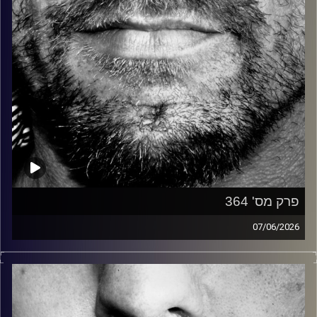
פרק מס' 364
07/06/2026
זיפים, מוזיקה מחוספסת של הופעות חיות. הרבה ג'אם, רוק,
בלוז, bluegrass, ג'אז, Fאנק, פרוגרסיב ואפילו אלקטרוניקה.
כל מה שחי, אמיתי ונושם.
עם שמוליק רגב.