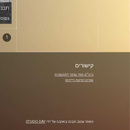
תכנית
/2025
1
דפדו
סגירה
פרקי
קישורים
ביה"ס סמי עופר לתקשורת
אוניברסיטת רייכמן
האתר עוצב ונבנה באהבה על ידי
STUDIO DAY