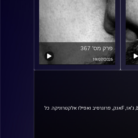
פרק מס' 367
19/07/2026
זיפים, מוזיקה מחוספסת של הופעות חיות. הרבה ג'אם, רוק, בלוז, bluegrass, ג'אז, Fאנק, פרוגרסיב ואפילו אלקטרוניקה. כל