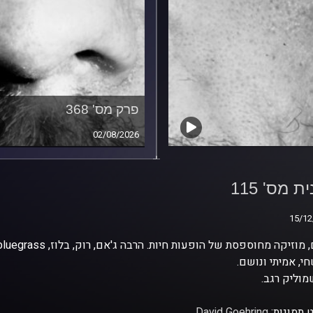
פרק מס' 368
02/08/2026
ת מס' 115
ת מס' 115
15/12
15/12
י, אמיתי ונושם.
וליק רגב.
 תמונות:
David Goehring