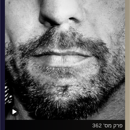
בלוז, bluegrass, ג'אז, Fאנק, פרוגרסיב ואפילו אלקטרוניקה.
כל מה שחי, אמיתי ונושם.
עם שמוליק רגב.
קרדיט תמונות:
David Goehring
פרק מס' 362