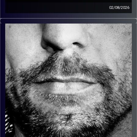
02/08/2026
זיפים, מוזיקה מחוספסת של הופעות חיות. הרבה ג'אם, רוק,
בלוז, bluegrass, ג'אז, Fאנק, פרוגרסיב ואפילו אלקטרוניקה.
כל מה שחי, אמיתי ונושם.
עם שמוליק רגב.
קרדיט תמונות:
David Goehring