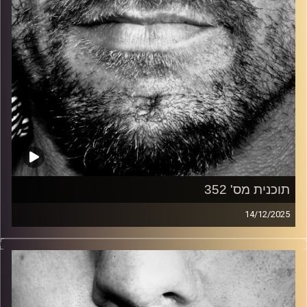
תוכנית מס' 352
14/12/2025
זיפים, מוזיקה מחוספסת של הופעות חיות. הרבה ג'אם, רוק,
בלוז, bluegrass, ג'אז, Fאנק, פרוגרסיב ואפילו אלקטרוניקה.
כל מה שחי, אמיתי ונושם.
עם שמוליק רגב.