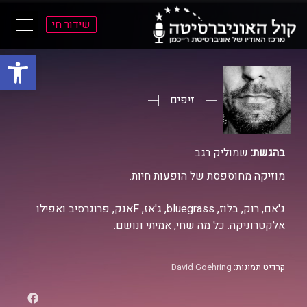
שידור חי
פתח סרגל
ל
ל
תוכן
תפריט
ראשי
ראשי
זיפים
בהגשת:
שמוליק רגב
מוזיקה מחוספסת של הופעות חיות.
ג'אם, רוק, בלוז, bluegrass, ג'אז, Fאנק, פרוגרסיב ואפילו
אלקטרוניקה. כל מה שחי, אמיתי ונושם.
קרדיט תמונות:
David Goehring