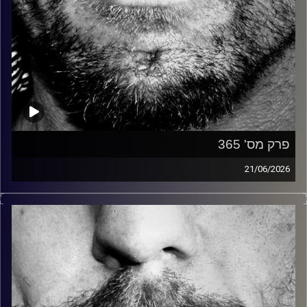
פרק מס' 365
21/06/2026
זיפים, מוזיקה מחוספסת של הופעות חיות. הרבה ג'אם, רוק,
בלוז, bluegrass, ג'אז, Fאנק, פרוגרסיב ואפילו אלקטרוניקה.
כל מה שחי, אמיתי ונושם.
עם שמוליק רגב.
קרדיט תמונות:
David Goehring