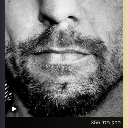
כל מה שחי, אמיתי ונושם.
עם שמוליק רגב.
קרדיט תמונות:
David Goehring
פרק מס' 356