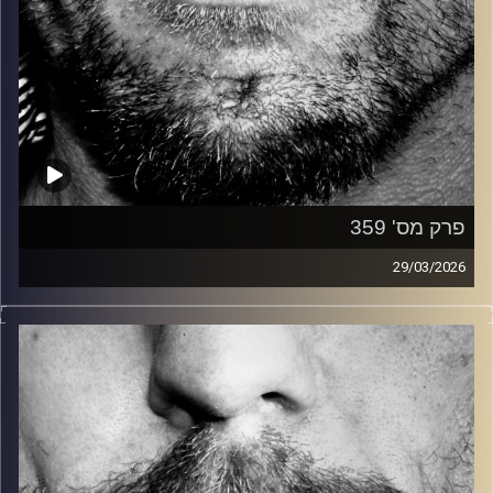
פרק מס' 359
29/03/2026
זיפים, מוזיקה מחוספסת של הופעות חיות. הרבה ג'אם, רוק,
בלוז, bluegrass, ג'אז, Fאנק, פרוגרסיב ואפילו אלקטרוניקה.
כל מה שחי, אמיתי ונושם.
עם שמוליק רגב.
קרדיט תמונות:
David Goehring