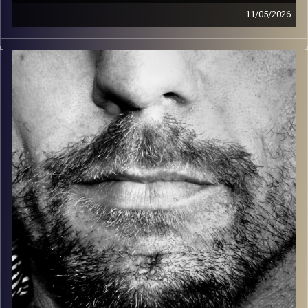
11/05/2026
זיפים, מוזיקה מחוספסת של הופעות חיות. הרבה ג'אם, רוק,
בלוז, bluegrass, ג'אז, Fאנק, פרוגרסיב ואפילו אלקטרוניקה.
כל מה שחי, אמיתי ונושם.
עם שמוליק רגב.
קרדיט תמונות:
David Goehring