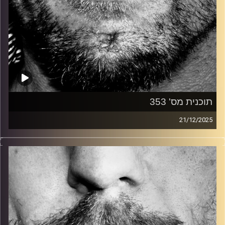
תוכנית מס' 353
21/12/2025
זיפים, מוזיקה מחוספסת של הופעות חיות. הרבה ג'אם, רוק,
בלוז, bluegrass, ג'אז, Fאנק, פרוגרסיב ואפילו אלקטרוניקה.
כל מה שחי, אמיתי ונושם.
עם שמוליק רגב.
קרדיט תמונות:
David Goehring