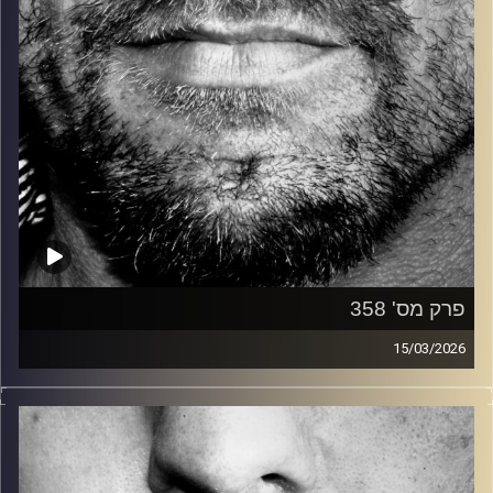
פרק מס' 358
15/03/2026
זיפים, מוזיקה מחוספסת של הופעות חיות. הרבה ג'אם, רוק,
בלוז, bluegrass, ג'אז, Fאנק, פרוגרסיב ואפילו אלקטרוניקה.
כל מה שחי, אמיתי ונושם.
עם שמוליק רגב.