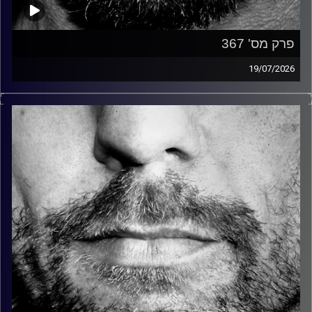
פרק מס' 367
19/07/2026
זיפים, מוזיקה מחוספסת של הופעות חיות. הרבה ג'אם, רוק,
בלוז, bluegrass, ג'אז, Fאנק, פרוגרסיב ואפילו אלקטרוניקה.
כל מה שחי, אמיתי ונושם.
עם שמוליק רגב.
קרדיט תמונות:
David Goehring