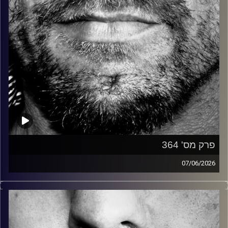
פרק מס' 364
07/06/2026
זיפים, מוזיקה מחוספסת של הופעות חיות. הרבה ג'אם, רוק,
בלוז, bluegrass, ג'אז, Fאנק, פרוגרסיב ואפילו אלקטרוניקה.
כל מה שחי, אמיתי ונושם.
עם שמוליק רגב.