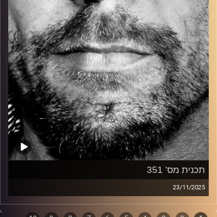
קרדיט תמונות:
David Goehring
תכנית מס' 351
23/11/2025
זיפים, מוזיקה מחוספסת של הופעות חיות. הרבה ג'אם, רוק,
בלוז, bluegrass, ג'אז, Fאנק, פרוגרסיב ואפילו אלקטרוניקה.