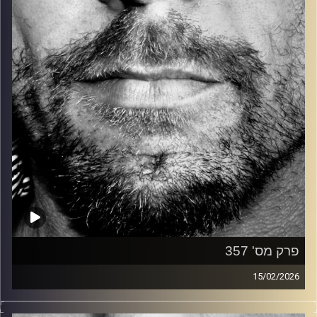
קרדיט תמונות:
David Goehring
פרק מס' 357
15/02/2026
זיפים, מוזיקה מחוספסת של הופעות חיות. הרבה ג'אם, רוק,
בלוז, bluegrass, ג'אז, Fאנק, פרוגרסיב ואפילו אלקטרוניקה.