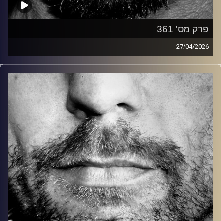
פרק מס' 361
27/04/2026
זיפים, מוזיקה מחוספסת של הופעות חיות. הרבה ג'אם, רוק,
בלוז, bluegrass, ג'אז, Fאנק, פרוגרסיב ואפילו אלקטרוניקה.
כל מה שחי, אמיתי ונושם.
עם שמוליק רגב.
קרדיט תמונות:
David Goehring