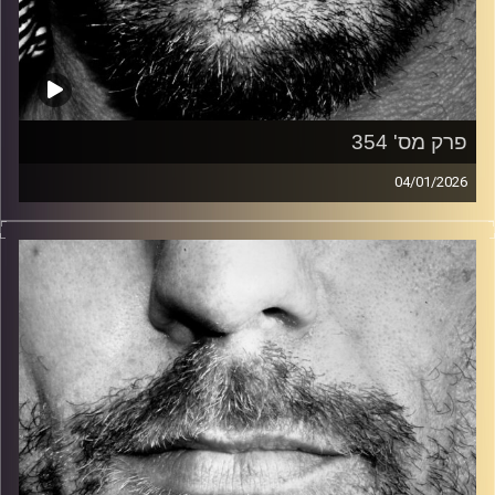
פרק מס' 354
04/01/2026
זיפים, מוזיקה מחוספסת של הופעות חיות. הרבה ג'אם, רוק,
בלוז, bluegrass, ג'אז, Fאנק, פרוגרסיב ואפילו אלקטרוניקה.
כל מה שחי, אמיתי ונושם.
עם שמוליק רגב.
קרדיט תמונות:
David Goehring