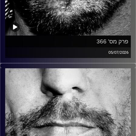
פרק מס' 366
05/07/2026
זיפים, מוזיקה מחוספסת של הופעות חיות. הרבה ג'אם, רוק,
בלוז, bluegrass, ג'אז, Fאנק, פרוגרסיב ואפילו אלקטרוניקה.
כל מה שחי, אמיתי ונושם.
עם שמוליק רגב.
קרדיט תמונות:
David Goehring