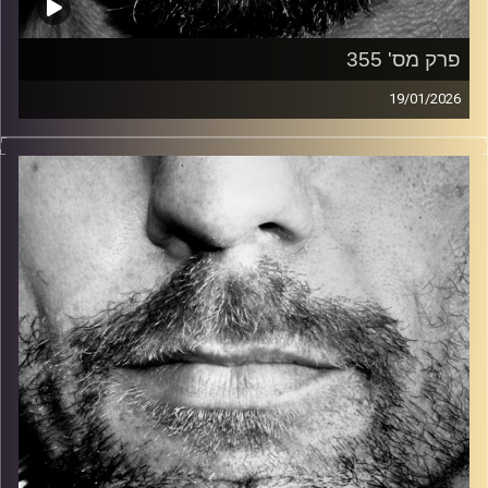
פרק מס' 355
19/01/2026
זיפים, מוזיקה מחוספסת של הופעות חיות. הרבה ג'אם, רוק,
בלוז, bluegrass, ג'אז, Fאנק, פרוגרסיב ואפילו אלקטרוניקה.
כל מה שחי, אמיתי ונושם.
עם שמוליק רגב.
קרדיט תמונות:
David Goehring