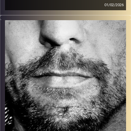
01/02/2026
זיפים, מוזיקה מחוספסת של הופעות חיות. הרבה ג'אם, רוק,
בלוז, bluegrass, ג'אז, Fאנק, פרוגרסיב ואפילו אלקטרוניקה.
כל מה שחי, אמיתי ונושם.
עם שמוליק רגב.
קרדיט תמונות:
David Goehring