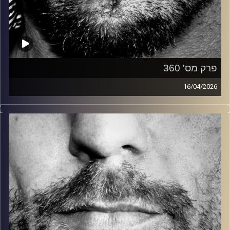
פרק מס' 360
16/04/2026
זיפים, מוזיקה מחוספסת של הופעות חיות. הרבה ג'אם, רוק,
בלוז, bluegrass, ג'אז, Fאנק, פרוגרסיב ואפילו אלקטרוניקה.
כל מה שחי, אמיתי ונושם.
עם שמוליק רגב.
קרדיט תמונות:
David Goehring