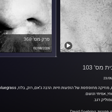
פרק מס' 368
02/08/2026
ת מס' 103
ת מס' 103
23/06
23/06
י, אמיתי ונושם.
וליק רגב.
 תמונות:
David Goehring