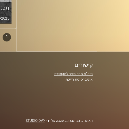
תכנית
/2025
1
דפדו
סגירה
פרקי
קישורים
ביה"ס סמי עופר לתקשורת
אוניברסיטת רייכמן
האתר עוצב ונבנה באהבה על ידי
STUDIO DAY