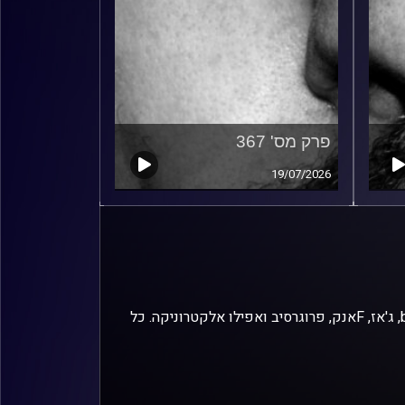
פרק מס' 367
19/07/2026
זיפים, מוזיקה מחוספסת של הופעות חיות. הרבה ג'אם, רוק, בלוז, bluegrass, ג'אז, Fאנק, פרוגרסיב ואפילו אלקטרוניקה. כל