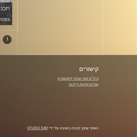
תכנית
/2025
1
דפדו
סגירה
פרקי
קישורים
ביה"ס סמי עופר לתקשורת
אוניברסיטת רייכמן
האתר עוצב ונבנה באהבה על ידי
STUDIO DAY