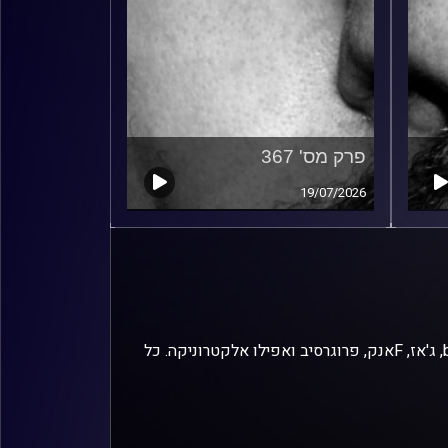
פרק מס' 367
19/07/2026
זיפים, מוזיקה מחוספסת של הופעות חיות. הרבה ג'אם, רוק, בלוז, bluegrass, ג'אז, Fאנק, פרוגרסיב ואפילו אלקטרוניקה. כל