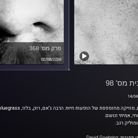
פרק מס' 368
02/08/2026
ת מס' 98
ת מס' 98
14/04
14/04
י, אמיתי ונושם.
וליק רגב.
 תמונות:
David Goehring