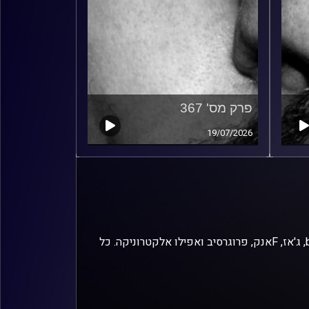
פרק מס' 367
19/07/2026
זיפים, מוזיקה מחוספסת של הופעות חיות. הרבה ג'אם, רוק, בלוז, bluegrass, ג'אז, Fאנק, פרוגרסיב ואפילו אלקטרוניקה. כל