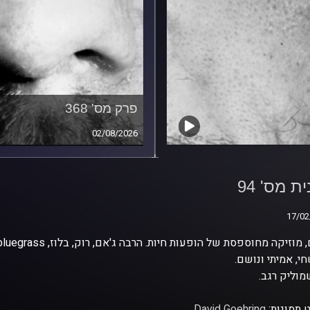
פרק מס' 368
02/08/2026
ת מס' 94
ת מס' 94
17/02
17/02
י, אמיתי ונושם.
וליק רגב.
 תמונות:
David Goehring