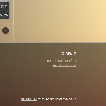
תכנית
/2025
1
דפדו
סגירה
פרקי
קישורים
ביה"ס סמי עופר לתקשורת
אוניברסיטת רייכמן
האתר עוצב ונבנה באהבה על ידי
STUDIO DAY