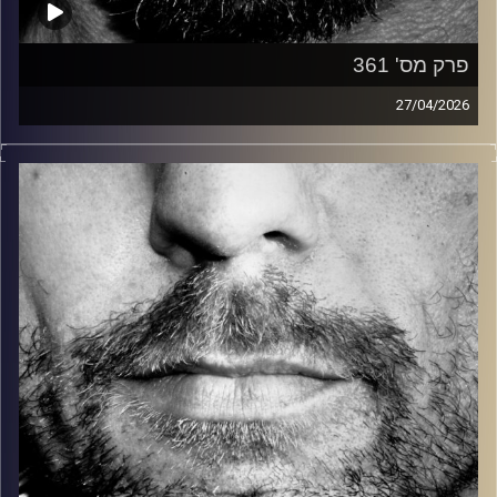
פרק מס' 361
27/04/2026
זיפים, מוזיקה מחוספסת של הופעות חיות. הרבה ג'אם, רוק,
בלוז, bluegrass, ג'אז, Fאנק, פרוגרסיב ואפילו אלקטרוניקה.
כל מה שחי, אמיתי ונושם.
עם שמוליק רגב.
קרדיט תמונות:
David Goehring