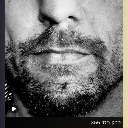
כל מה שחי, אמיתי ונושם.
עם שמוליק רגב.
קרדיט תמונות:
David Goehring
פרק מס' 356