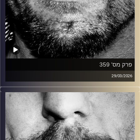
פרק מס' 359
29/03/2026
זיפים, מוזיקה מחוספסת של הופעות חיות. הרבה ג'אם, רוק,
בלוז, bluegrass, ג'אז, Fאנק, פרוגרסיב ואפילו אלקטרוניקה.
כל מה שחי, אמיתי ונושם.
עם שמוליק רגב.
קרדיט תמונות:
David Goehring