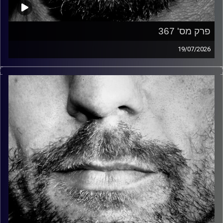
פרק מס' 367
19/07/2026
זיפים, מוזיקה מחוספסת של הופעות חיות. הרבה ג'אם, רוק,
בלוז, bluegrass, ג'אז, Fאנק, פרוגרסיב ואפילו אלקטרוניקה.
כל מה שחי, אמיתי ונושם.
עם שמוליק רגב.
קרדיט תמונות:
David Goehring