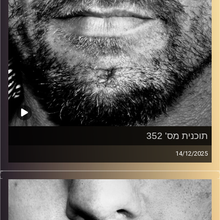
תוכנית מס' 352
14/12/2025
זיפים, מוזיקה מחוספסת של הופעות חיות. הרבה ג'אם, רוק,
בלוז, bluegrass, ג'אז, Fאנק, פרוגרסיב ואפילו אלקטרוניקה.
כל מה שחי, אמיתי ונושם.
עם שמוליק רגב.