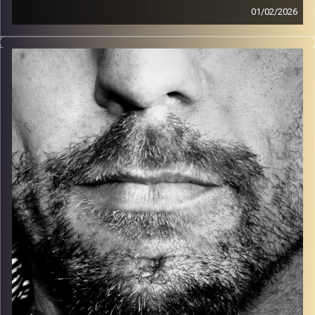
01/02/2026
זיפים, מוזיקה מחוספסת של הופעות חיות. הרבה ג'אם, רוק,
בלוז, bluegrass, ג'אז, Fאנק, פרוגרסיב ואפילו אלקטרוניקה.
כל מה שחי, אמיתי ונושם.
עם שמוליק רגב.
קרדיט תמונות:
David Goehring