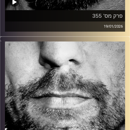
פרק מס' 355
19/01/2026
זיפים, מוזיקה מחוספסת של הופעות חיות. הרבה ג'אם, רוק,
בלוז, bluegrass, ג'אז, Fאנק, פרוגרסיב ואפילו אלקטרוניקה.
כל מה שחי, אמיתי ונושם.
עם שמוליק רגב.
קרדיט תמונות:
David Goehring