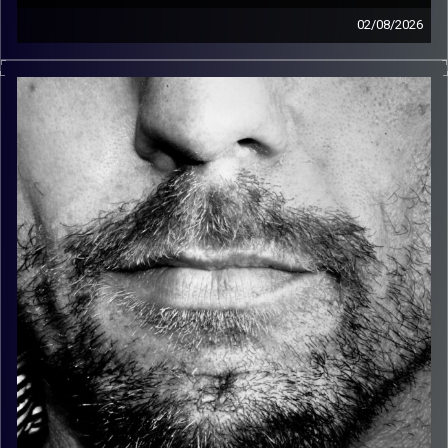
02/08/2026
זיפים, מוזיקה מחוספסת של הופעות חיות. הרבה ג'אם, רוק,
בלוז, bluegrass, ג'אז, Fאנק, פרוגרסיב ואפילו אלקטרוניקה.
כל מה שחי, אמיתי ונושם.
עם שמוליק רגב.
קרדיט תמונות:
David Goehring