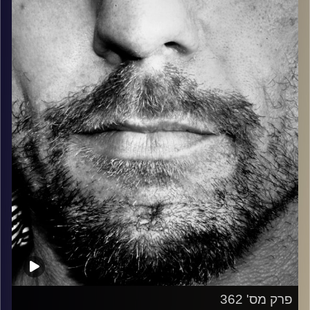
בלוז, bluegrass, ג'אז, Fאנק, פרוגרסיב ואפילו אלקטרוניקה.
כל מה שחי, אמיתי ונושם.
עם שמוליק רגב.
קרדיט תמונות:
David Goehring
פרק מס' 362