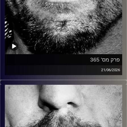
פרק מס' 365
21/06/2026
זיפים, מוזיקה מחוספסת של הופעות חיות. הרבה ג'אם, רוק,
בלוז, bluegrass, ג'אז, Fאנק, פרוגרסיב ואפילו אלקטרוניקה.
כל מה שחי, אמיתי ונושם.
עם שמוליק רגב.
קרדיט תמונות:
David Goehring