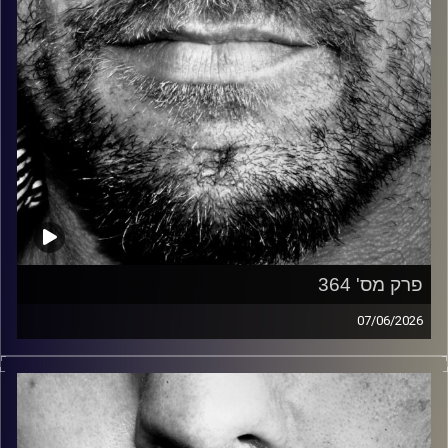
פרק מס' 364
07/06/2026
זיפים, מוזיקה מחוספסת של הופעות חיות. הרבה ג'אם, רוק,
בלוז, bluegrass, ג'אז, Fאנק, פרוגרסיב ואפילו אלקטרוניקה.
כל מה שחי, אמיתי ונושם.
עם שמוליק רגב.