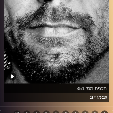
קרדיט תמונות:
David Goehring
תכנית מס' 351
23/11/2025
זיפים, מוזיקה מחוספסת של הופעות חיות. הרבה ג'אם, רוק,
בלוז, bluegrass, ג'אז, Fאנק, פרוגרסיב ואפילו אלקטרוניקה.