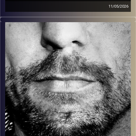
11/05/2026
זיפים, מוזיקה מחוספסת של הופעות חיות. הרבה ג'אם, רוק,
בלוז, bluegrass, ג'אז, Fאנק, פרוגרסיב ואפילו אלקטרוניקה.
כל מה שחי, אמיתי ונושם.
עם שמוליק רגב.
קרדיט תמונות:
David Goehring