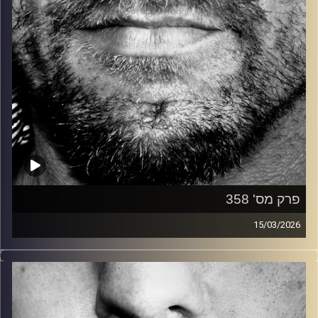
פרק מס' 358
15/03/2026
זיפים, מוזיקה מחוספסת של הופעות חיות. הרבה ג'אם, רוק,
בלוז, bluegrass, ג'אז, Fאנק, פרוגרסיב ואפילו אלקטרוניקה.
כל מה שחי, אמיתי ונושם.
עם שמוליק רגב.