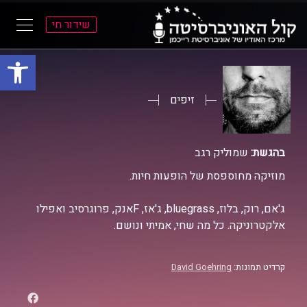
שידור חי
פתח סרגל
ל
ל
תוכן
תפריט
ראשי
ראשי
זיפים
בהגשת:
שמוליק רגב
מוזיקה מחוספסת של הופעות חיות.
ג'אם, רוק, בלוז, bluegrass, ג'אז, Fאנק, פרוגרסיב ואפילו
אלקטרוניקה. כל מה שחי, אמיתי ונושם.
קרדיט תמונות:
David Goehring