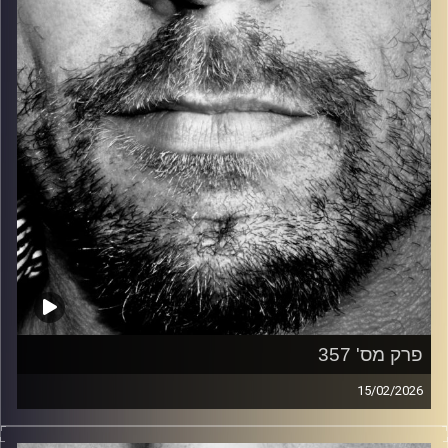
קרדיט תמונות:
David Goehring
פרק מס' 357
15/02/2026
זיפים, מוזיקה מחוספסת של הופעות חיות. הרבה ג'אם, רוק,
בלוז, bluegrass, ג'אז, Fאנק, פרוגרסיב ואפילו אלקטרוניקה.