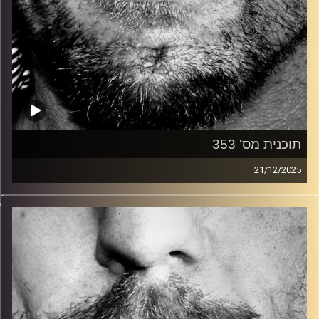
תוכנית מס' 353
21/12/2025
זיפים, מוזיקה מחוספסת של הופעות חיות. הרבה ג'אם, רוק,
בלוז, bluegrass, ג'אז, Fאנק, פרוגרסיב ואפילו אלקטרוניקה.
כל מה שחי, אמיתי ונושם.
עם שמוליק רגב.
קרדיט תמונות:
David Goehring