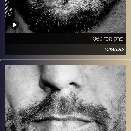
פרק מס' 360
16/04/2026
זיפים, מוזיקה מחוספסת של הופעות חיות. הרבה ג'אם, רוק,
בלוז, bluegrass, ג'אז, Fאנק, פרוגרסיב ואפילו אלקטרוניקה.
כל מה שחי, אמיתי ונושם.
עם שמוליק רגב.
קרדיט תמונות:
David Goehring