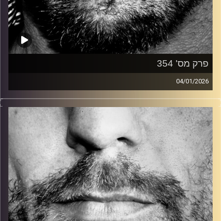
פרק מס' 354
04/01/2026
זיפים, מוזיקה מחוספסת של הופעות חיות. הרבה ג'אם, רוק,
בלוז, bluegrass, ג'אז, Fאנק, פרוגרסיב ואפילו אלקטרוניקה.
כל מה שחי, אמיתי ונושם.
עם שמוליק רגב.
קרדיט תמונות:
David Goehring