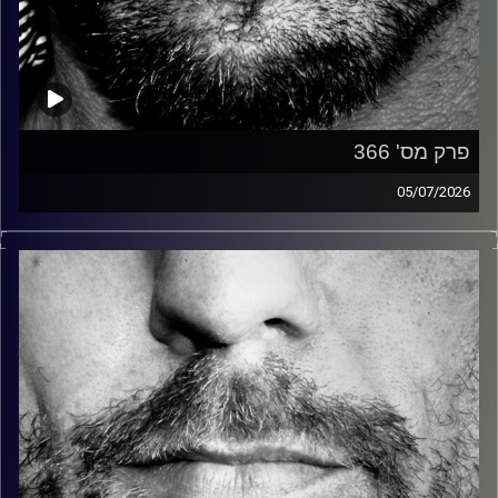
פרק מס' 366
05/07/2026
זיפים, מוזיקה מחוספסת של הופעות חיות. הרבה ג'אם, רוק,
בלוז, bluegrass, ג'אז, Fאנק, פרוגרסיב ואפילו אלקטרוניקה.
כל מה שחי, אמיתי ונושם.
עם שמוליק רגב.
קרדיט תמונות:
David Goehring