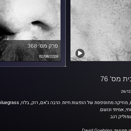
פרק מס' 368
02/08/2026
ת מס' 76
ת מס' 76
26/12
26/12
י, אמיתי ונושם.
וליק רגב.
 תמונות:
David Goehring