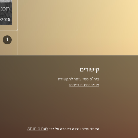
תכנית
/2025
1
דפדו
סגירה
פרקי
קישורים
ביה"ס סמי עופר לתקשורת
אוניברסיטת רייכמן
האתר עוצב ונבנה באהבה על ידי
STUDIO DAY