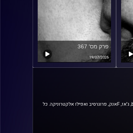
פרק מס' 367
19/07/2026
זיפים, מוזיקה מחוספסת של הופעות חיות. הרבה ג'אם, רוק, בלוז, bluegrass, ג'אז, Fאנק, פרוגרסיב ואפילו אלקטרוניקה. כל