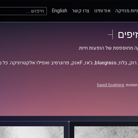
חיפוש:
יות מוזיקה
אודותינו
צרו קשר
English
זיפים
ה מחוספסת של הופעות חיות.
אז, Fאנק, פרוגרסיב ואפילו אלקטרוניקה. כל מה שחי, אמיתי ונושם.
תמונות:
David Goehring