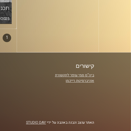
תכנית
/2025
1
דפדו
סגירה
פרקי
קישורים
ביה"ס סמי עופר לתקשורת
אוניברסיטת רייכמן
האתר עוצב ונבנה באהבה על ידי
STUDIO DAY