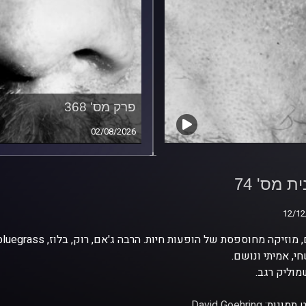
פרק מס' 368
02/08/2026
ת מס' 74
ת מס' 74
12/12
12/12
י, אמיתי ונושם.
וליק רגב.
 תמונות:
David Goehring