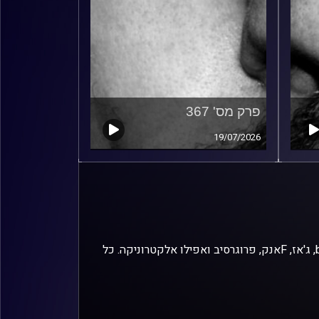
פרק מס' 367
19/07/2026
זיפים, מוזיקה מחוספסת של הופעות חיות. הרבה ג'אם, רוק, בלוז, bluegrass, ג'אז, Fאנק, פרוגרסיב ואפילו אלקטרוניקה. כל