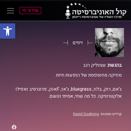
שידור חי
פתח סרגל
ל
ל
תוכן
תפריט
ראשי
ראשי
זיפים
בהגשת:
שמוליק רגב
מוזיקה מחוספסת של הופעות חיות.
ג'אם, רוק, בלוז, bluegrass, ג'אז, Fאנק, פרוגרסיב ואפילו
אלקטרוניקה. כל מה שחי, אמיתי ונושם.
קרדיט תמונות:
David Goehring