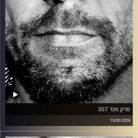
קרדיט תמונות:
David Goehring
פרק מס' 357
15/02/2026
זיפים, מוזיקה מחוספסת של הופעות חיות. הרבה ג'אם, רוק,
בלוז, bluegrass, ג'אז, Fאנק, פרוגרסיב ואפילו אלקטרוניקה.