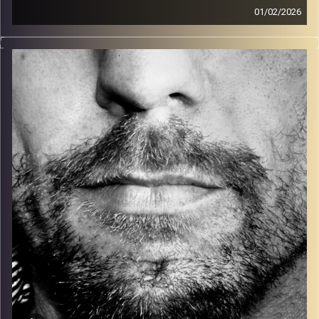
01/02/2026
זיפים, מוזיקה מחוספסת של הופעות חיות. הרבה ג'אם, רוק,
בלוז, bluegrass, ג'אז, Fאנק, פרוגרסיב ואפילו אלקטרוניקה.
כל מה שחי, אמיתי ונושם.
עם שמוליק רגב.
קרדיט תמונות:
David Goehring