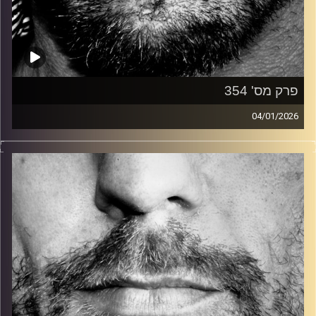
פרק מס' 354
04/01/2026
זיפים, מוזיקה מחוספסת של הופעות חיות. הרבה ג'אם, רוק,
בלוז, bluegrass, ג'אז, Fאנק, פרוגרסיב ואפילו אלקטרוניקה.
כל מה שחי, אמיתי ונושם.
עם שמוליק רגב.
קרדיט תמונות:
David Goehring