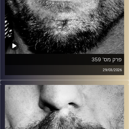
פרק מס' 359
29/03/2026
זיפים, מוזיקה מחוספסת של הופעות חיות. הרבה ג'אם, רוק,
בלוז, bluegrass, ג'אז, Fאנק, פרוגרסיב ואפילו אלקטרוניקה.
כל מה שחי, אמיתי ונושם.
עם שמוליק רגב.
קרדיט תמונות:
David Goehring