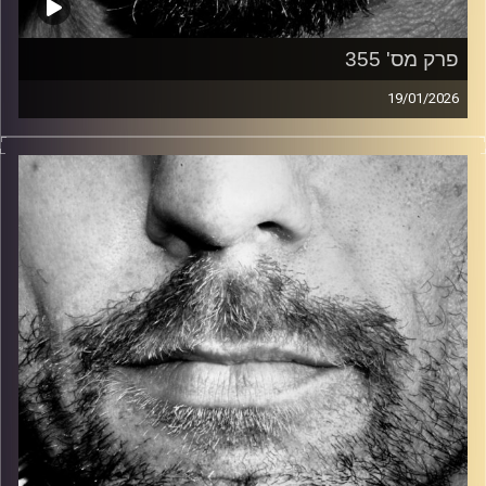
פרק מס' 355
19/01/2026
זיפים, מוזיקה מחוספסת של הופעות חיות. הרבה ג'אם, רוק,
בלוז, bluegrass, ג'אז, Fאנק, פרוגרסיב ואפילו אלקטרוניקה.
כל מה שחי, אמיתי ונושם.
עם שמוליק רגב.
קרדיט תמונות:
David Goehring