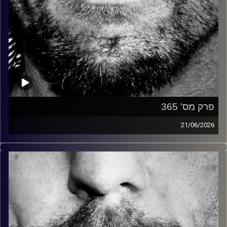
פרק מס' 365
21/06/2026
זיפים, מוזיקה מחוספסת של הופעות חיות. הרבה ג'אם, רוק,
בלוז, bluegrass, ג'אז, Fאנק, פרוגרסיב ואפילו אלקטרוניקה.
כל מה שחי, אמיתי ונושם.
עם שמוליק רגב.
קרדיט תמונות:
David Goehring