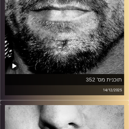
תוכנית מס' 352
14/12/2025
זיפים, מוזיקה מחוספסת של הופעות חיות. הרבה ג'אם, רוק,
בלוז, bluegrass, ג'אז, Fאנק, פרוגרסיב ואפילו אלקטרוניקה.
כל מה שחי, אמיתי ונושם.
עם שמוליק רגב.