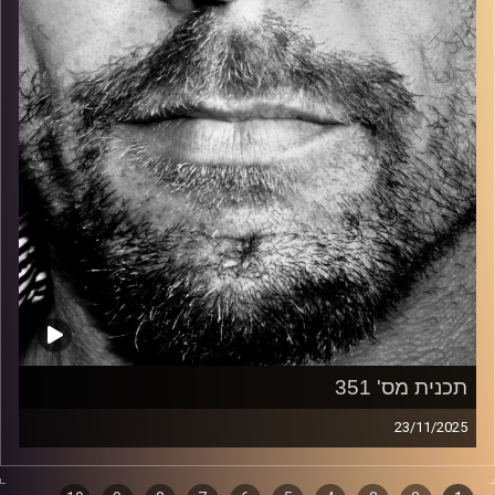
קרדיט תמונות:
David Goehring
תכנית מס' 351
23/11/2025
זיפים, מוזיקה מחוספסת של הופעות חיות. הרבה ג'אם, רוק,
בלוז, bluegrass, ג'אז, Fאנק, פרוגרסיב ואפילו אלקטרוניקה.