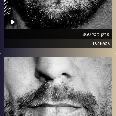
פרק מס' 360
16/04/2026
זיפים, מוזיקה מחוספסת של הופעות חיות. הרבה ג'אם, רוק,
בלוז, bluegrass, ג'אז, Fאנק, פרוגרסיב ואפילו אלקטרוניקה.
כל מה שחי, אמיתי ונושם.
עם שמוליק רגב.
קרדיט תמונות:
David Goehring