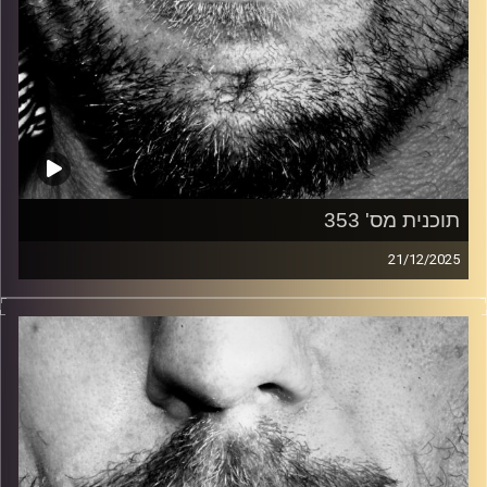
תוכנית מס' 353
21/12/2025
זיפים, מוזיקה מחוספסת של הופעות חיות. הרבה ג'אם, רוק,
בלוז, bluegrass, ג'אז, Fאנק, פרוגרסיב ואפילו אלקטרוניקה.
כל מה שחי, אמיתי ונושם.
עם שמוליק רגב.
קרדיט תמונות:
David Goehring