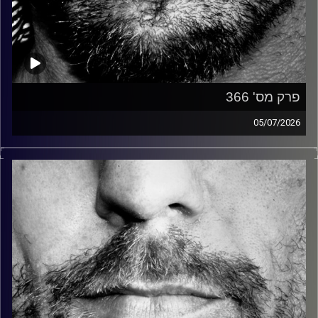
פרק מס' 366
05/07/2026
זיפים, מוזיקה מחוספסת של הופעות חיות. הרבה ג'אם, רוק,
בלוז, bluegrass, ג'אז, Fאנק, פרוגרסיב ואפילו אלקטרוניקה.
כל מה שחי, אמיתי ונושם.
עם שמוליק רגב.
קרדיט תמונות:
David Goehring