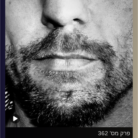
בלוז, bluegrass, ג'אז, Fאנק, פרוגרסיב ואפילו אלקטרוניקה.
כל מה שחי, אמיתי ונושם.
עם שמוליק רגב.
קרדיט תמונות:
David Goehring
פרק מס' 362