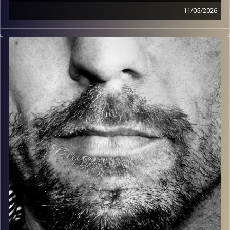
11/05/2026
זיפים, מוזיקה מחוספסת של הופעות חיות. הרבה ג'אם, רוק,
בלוז, bluegrass, ג'אז, Fאנק, פרוגרסיב ואפילו אלקטרוניקה.
כל מה שחי, אמיתי ונושם.
עם שמוליק רגב.
קרדיט תמונות:
David Goehring