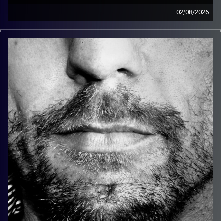
02/08/2026
זיפים, מוזיקה מחוספסת של הופעות חיות. הרבה ג'אם, רוק,
בלוז, bluegrass, ג'אז, Fאנק, פרוגרסיב ואפילו אלקטרוניקה.
כל מה שחי, אמיתי ונושם.
עם שמוליק רגב.
קרדיט תמונות:
David Goehring