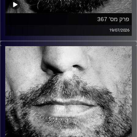
פרק מס' 367
19/07/2026
זיפים, מוזיקה מחוספסת של הופעות חיות. הרבה ג'אם, רוק,
בלוז, bluegrass, ג'אז, Fאנק, פרוגרסיב ואפילו אלקטרוניקה.
כל מה שחי, אמיתי ונושם.
עם שמוליק רגב.
קרדיט תמונות:
David Goehring