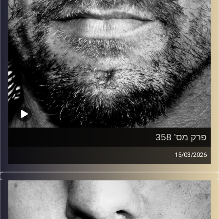
פרק מס' 358
15/03/2026
זיפים, מוזיקה מחוספסת של הופעות חיות. הרבה ג'אם, רוק,
בלוז, bluegrass, ג'אז, Fאנק, פרוגרסיב ואפילו אלקטרוניקה.
כל מה שחי, אמיתי ונושם.
עם שמוליק רגב.