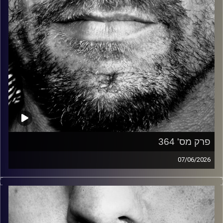
פרק מס' 364
07/06/2026
זיפים, מוזיקה מחוספסת של הופעות חיות. הרבה ג'אם, רוק,
בלוז, bluegrass, ג'אז, Fאנק, פרוגרסיב ואפילו אלקטרוניקה.
כל מה שחי, אמיתי ונושם.
עם שמוליק רגב.