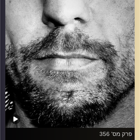
כל מה שחי, אמיתי ונושם.
עם שמוליק רגב.
קרדיט תמונות:
David Goehring
פרק מס' 356