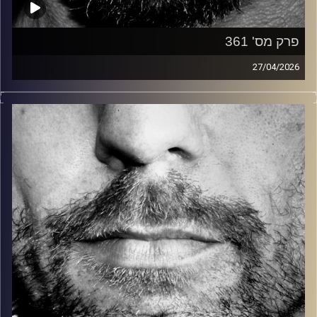
פרק מס' 361
27/04/2026
זיפים, מוזיקה מחוספסת של הופעות חיות. הרבה ג'אם, רוק,
בלוז, bluegrass, ג'אז, Fאנק, פרוגרסיב ואפילו אלקטרוניקה.
כל מה שחי, אמיתי ונושם.
עם שמוליק רגב.
קרדיט תמונות:
David Goehring