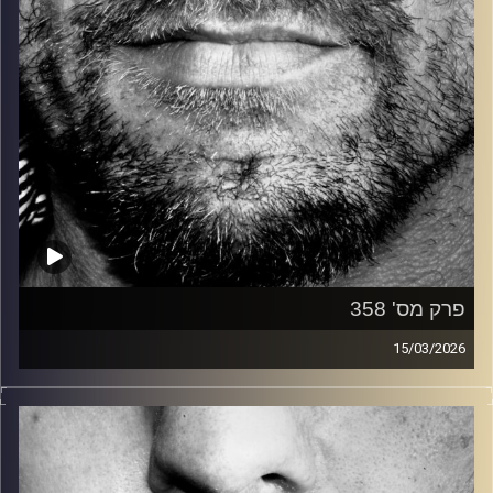
פרק מס' 358
15/03/2026
זיפים, מוזיקה מחוספסת של הופעות חיות. הרבה ג'אם, רוק,
בלוז, bluegrass, ג'אז, Fאנק, פרוגרסיב ואפילו אלקטרוניקה.
כל מה שחי, אמיתי ונושם.
עם שמוליק רגב.