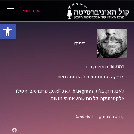
שידור חי
פתח סרגל
ל
ל
תוכן
תפריט
ראשי
ראשי
זיפים
בהגשת:
שמוליק רגב
מוזיקה מחוספסת של הופעות חיות.
ג'אם, רוק, בלוז, bluegrass, ג'אז, Fאנק, פרוגרסיב ואפילו
אלקטרוניקה. כל מה שחי, אמיתי ונושם.
קרדיט תמונות:
David Goehring