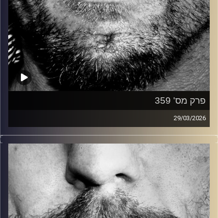
פרק מס' 359
29/03/2026
זיפים, מוזיקה מחוספסת של הופעות חיות. הרבה ג'אם, רוק,
בלוז, bluegrass, ג'אז, Fאנק, פרוגרסיב ואפילו אלקטרוניקה.
כל מה שחי, אמיתי ונושם.
עם שמוליק רגב.
קרדיט תמונות:
David Goehring