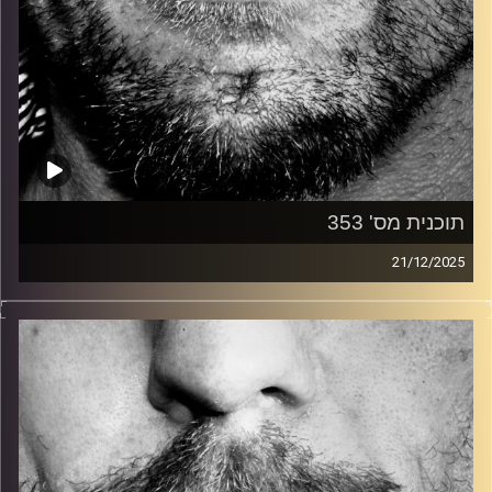
תוכנית מס' 353
21/12/2025
זיפים, מוזיקה מחוספסת של הופעות חיות. הרבה ג'אם, רוק,
בלוז, bluegrass, ג'אז, Fאנק, פרוגרסיב ואפילו אלקטרוניקה.
כל מה שחי, אמיתי ונושם.
עם שמוליק רגב.
קרדיט תמונות:
David Goehring