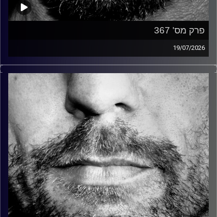
פרק מס' 367
19/07/2026
זיפים, מוזיקה מחוספסת של הופעות חיות. הרבה ג'אם, רוק,
בלוז, bluegrass, ג'אז, Fאנק, פרוגרסיב ואפילו אלקטרוניקה.
כל מה שחי, אמיתי ונושם.
עם שמוליק רגב.
קרדיט תמונות:
David Goehring