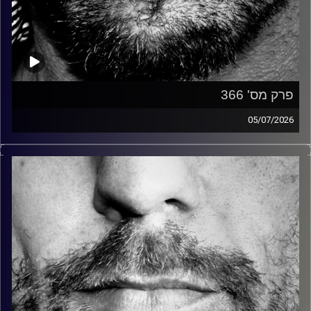
פרק מס' 366
05/07/2026
זיפים, מוזיקה מחוספסת של הופעות חיות. הרבה ג'אם, רוק,
בלוז, bluegrass, ג'אז, Fאנק, פרוגרסיב ואפילו אלקטרוניקה.
כל מה שחי, אמיתי ונושם.
עם שמוליק רגב.
קרדיט תמונות:
David Goehring