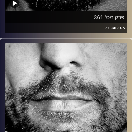
פרק מס' 361
27/04/2026
זיפים, מוזיקה מחוספסת של הופעות חיות. הרבה ג'אם, רוק,
בלוז, bluegrass, ג'אז, Fאנק, פרוגרסיב ואפילו אלקטרוניקה.
כל מה שחי, אמיתי ונושם.
עם שמוליק רגב.
קרדיט תמונות:
David Goehring