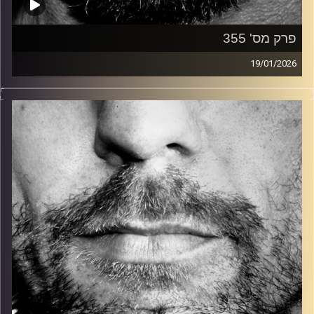
פרק מס' 355
19/01/2026
זיפים, מוזיקה מחוספסת של הופעות חיות. הרבה ג'אם, רוק,
בלוז, bluegrass, ג'אז, Fאנק, פרוגרסיב ואפילו אלקטרוניקה.
כל מה שחי, אמיתי ונושם.
עם שמוליק רגב.
קרדיט תמונות:
David Goehring