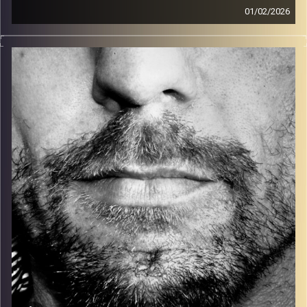
01/02/2026
זיפים, מוזיקה מחוספסת של הופעות חיות. הרבה ג'אם, רוק,
בלוז, bluegrass, ג'אז, Fאנק, פרוגרסיב ואפילו אלקטרוניקה.
כל מה שחי, אמיתי ונושם.
עם שמוליק רגב.
קרדיט תמונות:
David Goehring