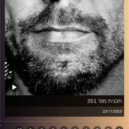
קרדיט תמונות:
David Goehring
תכנית מס' 351
23/11/2025
זיפים, מוזיקה מחוספסת של הופעות חיות. הרבה ג'אם, רוק,
בלוז, bluegrass, ג'אז, Fאנק, פרוגרסיב ואפילו אלקטרוניקה.