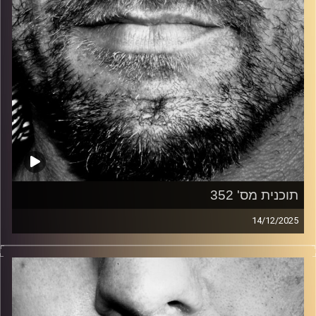
תוכנית מס' 352
14/12/2025
זיפים, מוזיקה מחוספסת של הופעות חיות. הרבה ג'אם, רוק,
בלוז, bluegrass, ג'אז, Fאנק, פרוגרסיב ואפילו אלקטרוניקה.
כל מה שחי, אמיתי ונושם.
עם שמוליק רגב.