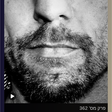
בלוז, bluegrass, ג'אז, Fאנק, פרוגרסיב ואפילו אלקטרוניקה.
כל מה שחי, אמיתי ונושם.
עם שמוליק רגב.
קרדיט תמונות:
David Goehring
פרק מס' 362