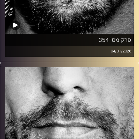
פרק מס' 354
04/01/2026
זיפים, מוזיקה מחוספסת של הופעות חיות. הרבה ג'אם, רוק,
בלוז, bluegrass, ג'אז, Fאנק, פרוגרסיב ואפילו אלקטרוניקה.
כל מה שחי, אמיתי ונושם.
עם שמוליק רגב.
קרדיט תמונות:
David Goehring