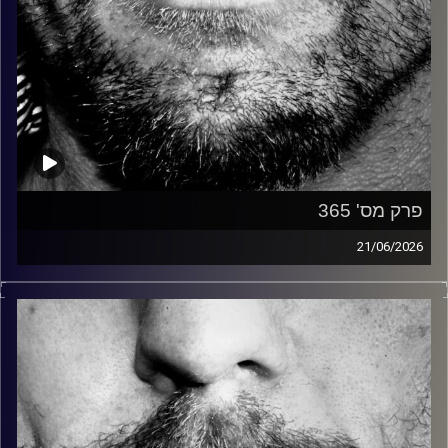
פרק מס' 365
21/06/2026
זיפים, מוזיקה מחוספסת של הופעות חיות. הרבה ג'אם, רוק,
בלוז, bluegrass, ג'אז, Fאנק, פרוגרסיב ואפילו אלקטרוניקה.
כל מה שחי, אמיתי ונושם.
עם שמוליק רגב.
קרדיט תמונות:
David Goehring