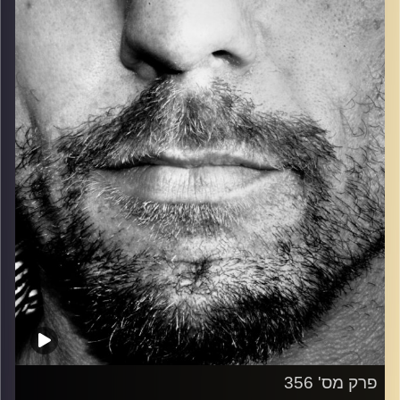
כל מה שחי, אמיתי ונושם.
עם שמוליק רגב.
קרדיט תמונות:
David Goehring
פרק מס' 356