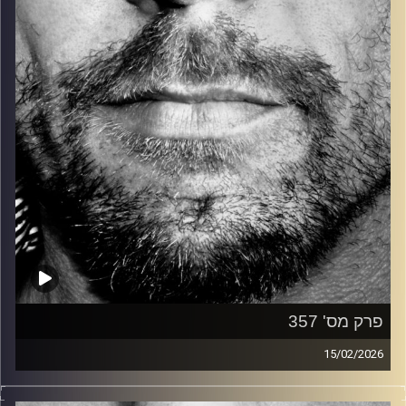
קרדיט תמונות:
David Goehring
פרק מס' 357
15/02/2026
זיפים, מוזיקה מחוספסת של הופעות חיות. הרבה ג'אם, רוק,
בלוז, bluegrass, ג'אז, Fאנק, פרוגרסיב ואפילו אלקטרוניקה.