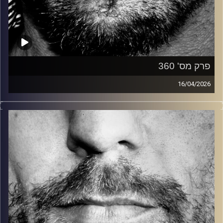
פרק מס' 360
16/04/2026
זיפים, מוזיקה מחוספסת של הופעות חיות. הרבה ג'אם, רוק,
בלוז, bluegrass, ג'אז, Fאנק, פרוגרסיב ואפילו אלקטרוניקה.
כל מה שחי, אמיתי ונושם.
עם שמוליק רגב.
קרדיט תמונות:
David Goehring