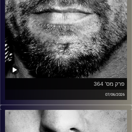
פרק מס' 364
07/06/2026
זיפים, מוזיקה מחוספסת של הופעות חיות. הרבה ג'אם, רוק,
בלוז, bluegrass, ג'אז, Fאנק, פרוגרסיב ואפילו אלקטרוניקה.
כל מה שחי, אמיתי ונושם.
עם שמוליק רגב.