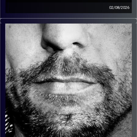
02/08/2026
זיפים, מוזיקה מחוספסת של הופעות חיות. הרבה ג'אם, רוק,
בלוז, bluegrass, ג'אז, Fאנק, פרוגרסיב ואפילו אלקטרוניקה.
כל מה שחי, אמיתי ונושם.
עם שמוליק רגב.
קרדיט תמונות:
David Goehring