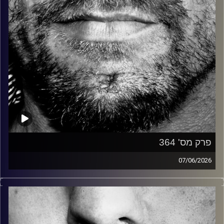
פרק מס' 364
07/06/2026
זיפים, מוזיקה מחוספסת של הופעות חיות. הרבה ג'אם, רוק,
בלוז, bluegrass, ג'אז, Fאנק, פרוגרסיב ואפילו אלקטרוניקה.
כל מה שחי, אמיתי ונושם.
עם שמוליק רגב.