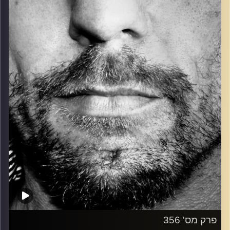
כל מה שחי, אמיתי ונושם.
עם שמוליק רגב.
קרדיט תמונות:
David Goehring
פרק מס' 356