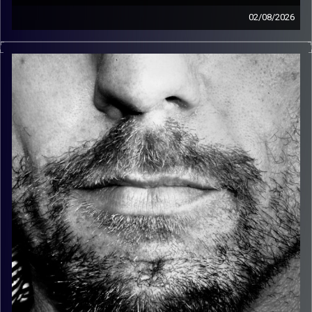
02/08/2026
זיפים, מוזיקה מחוספסת של הופעות חיות. הרבה ג'אם, רוק,
בלוז, bluegrass, ג'אז, Fאנק, פרוגרסיב ואפילו אלקטרוניקה.
כל מה שחי, אמיתי ונושם.
עם שמוליק רגב.
קרדיט תמונות:
David Goehring