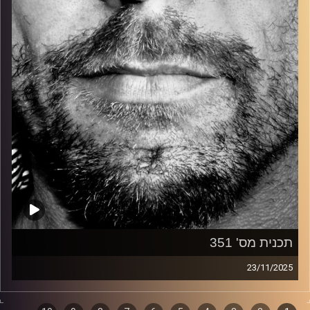
קרדיט תמונות:
David Goehring
תכנית מס' 351
23/11/2025
זיפים, מוזיקה מחוספסת של הופעות חיות. הרבה ג'אם, רוק,
בלוז, bluegrass, ג'אז, Fאנק, פרוגרסיב ואפילו אלקטרוניקה.