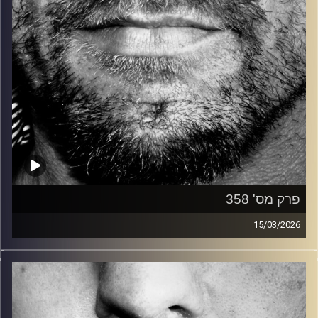
פרק מס' 358
15/03/2026
זיפים, מוזיקה מחוספסת של הופעות חיות. הרבה ג'אם, רוק,
בלוז, bluegrass, ג'אז, Fאנק, פרוגרסיב ואפילו אלקטרוניקה.
כל מה שחי, אמיתי ונושם.
עם שמוליק רגב.