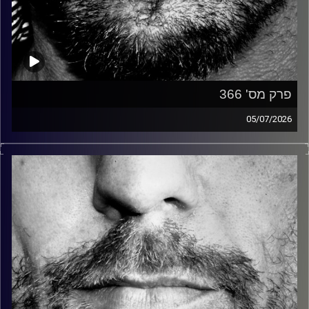
פרק מס' 366
05/07/2026
זיפים, מוזיקה מחוספסת של הופעות חיות. הרבה ג'אם, רוק,
בלוז, bluegrass, ג'אז, Fאנק, פרוגרסיב ואפילו אלקטרוניקה.
כל מה שחי, אמיתי ונושם.
עם שמוליק רגב.
קרדיט תמונות:
David Goehring