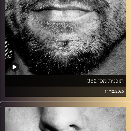
תוכנית מס' 352
14/12/2025
זיפים, מוזיקה מחוספסת של הופעות חיות. הרבה ג'אם, רוק,
בלוז, bluegrass, ג'אז, Fאנק, פרוגרסיב ואפילו אלקטרוניקה.
כל מה שחי, אמיתי ונושם.
עם שמוליק רגב.