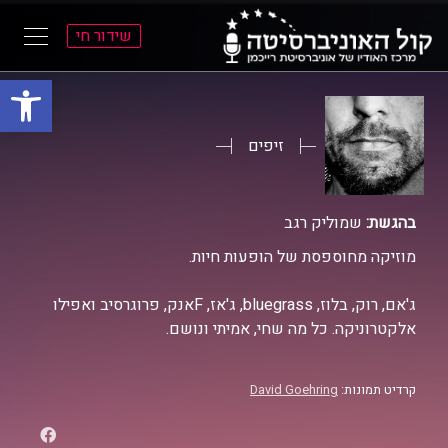
שידור חי
פתח סרגל
ל
ל
תוכן
תפריט
ראשי
ראשי
זיפים
בהגשת:
שמוליק רגב
מוזיקה מחוספסת של הופעות חיות.
ג'אם, רוק, בלוז, bluegrass, ג'אז, Fאנק, פרוגרסיב ואפילו
אלקטרוניקה. כל מה שחי, אמיתי ונושם.
קרדיט תמונות:
David Goehring