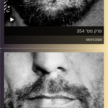
פרק מס' 354
04/01/2026
זיפים, מוזיקה מחוספסת של הופעות חיות. הרבה ג'אם, רוק,
בלוז, bluegrass, ג'אז, Fאנק, פרוגרסיב ואפילו אלקטרוניקה.
כל מה שחי, אמיתי ונושם.
עם שמוליק רגב.
קרדיט תמונות:
David Goehring