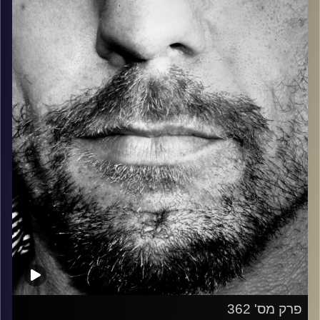
בלוז, bluegrass, ג'אז, Fאנק, פרוגרסיב ואפילו אלקטרוניקה.
כל מה שחי, אמיתי ונושם.
עם שמוליק רגב.
קרדיט תמונות:
David Goehring
פרק מס' 362