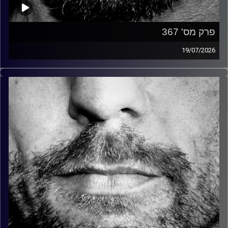
פרק מס' 367
19/07/2026
זיפים, מוזיקה מחוספסת של הופעות חיות. הרבה ג'אם, רוק,
בלוז, bluegrass, ג'אז, Fאנק, פרוגרסיב ואפילו אלקטרוניקה.
כל מה שחי, אמיתי ונושם.
עם שמוליק רגב.
קרדיט תמונות:
David Goehring