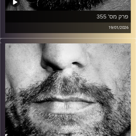
פרק מס' 355
19/01/2026
זיפים, מוזיקה מחוספסת של הופעות חיות. הרבה ג'אם, רוק,
בלוז, bluegrass, ג'אז, Fאנק, פרוגרסיב ואפילו אלקטרוניקה.
כל מה שחי, אמיתי ונושם.
עם שמוליק רגב.
קרדיט תמונות:
David Goehring