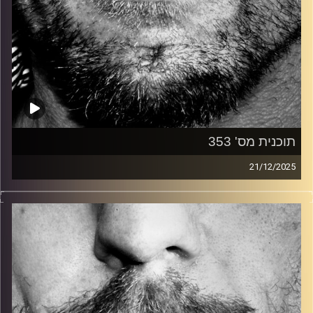
תוכנית מס' 353
21/12/2025
זיפים, מוזיקה מחוספסת של הופעות חיות. הרבה ג'אם, רוק,
בלוז, bluegrass, ג'אז, Fאנק, פרוגרסיב ואפילו אלקטרוניקה.
כל מה שחי, אמיתי ונושם.
עם שמוליק רגב.
קרדיט תמונות:
David Goehring