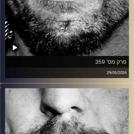
פרק מס' 359
29/03/2026
זיפים, מוזיקה מחוספסת של הופעות חיות. הרבה ג'אם, רוק,
בלוז, bluegrass, ג'אז, Fאנק, פרוגרסיב ואפילו אלקטרוניקה.
כל מה שחי, אמיתי ונושם.
עם שמוליק רגב.
קרדיט תמונות:
David Goehring