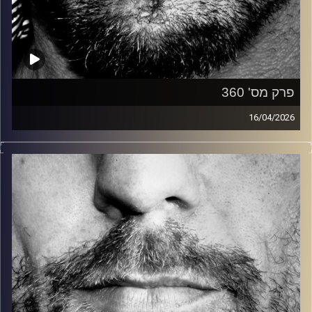
פרק מס' 360
16/04/2026
זיפים, מוזיקה מחוספסת של הופעות חיות. הרבה ג'אם, רוק,
בלוז, bluegrass, ג'אז, Fאנק, פרוגרסיב ואפילו אלקטרוניקה.
כל מה שחי, אמיתי ונושם.
עם שמוליק רגב.
קרדיט תמונות:
David Goehring