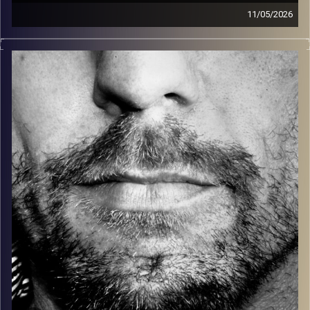
11/05/2026
זיפים, מוזיקה מחוספסת של הופעות חיות. הרבה ג'אם, רוק,
בלוז, bluegrass, ג'אז, Fאנק, פרוגרסיב ואפילו אלקטרוניקה.
כל מה שחי, אמיתי ונושם.
עם שמוליק רגב.
קרדיט תמונות:
David Goehring