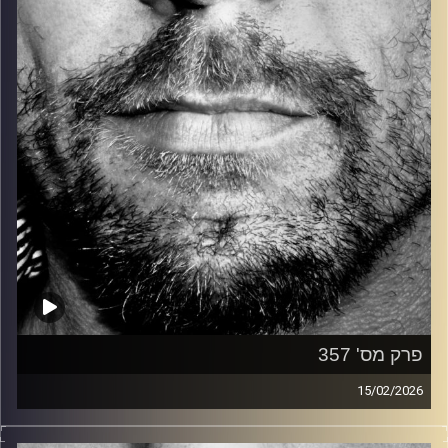
קרדיט תמונות:
David Goehring
פרק מס' 357
15/02/2026
זיפים, מוזיקה מחוספסת של הופעות חיות. הרבה ג'אם, רוק,
בלוז, bluegrass, ג'אז, Fאנק, פרוגרסיב ואפילו אלקטרוניקה.