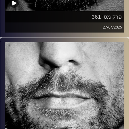
פרק מס' 361
27/04/2026
זיפים, מוזיקה מחוספסת של הופעות חיות. הרבה ג'אם, רוק,
בלוז, bluegrass, ג'אז, Fאנק, פרוגרסיב ואפילו אלקטרוניקה.
כל מה שחי, אמיתי ונושם.
עם שמוליק רגב.
קרדיט תמונות:
David Goehring