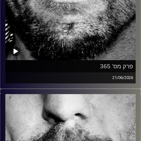
פרק מס' 365
21/06/2026
זיפים, מוזיקה מחוספסת של הופעות חיות. הרבה ג'אם, רוק,
בלוז, bluegrass, ג'אז, Fאנק, פרוגרסיב ואפילו אלקטרוניקה.
כל מה שחי, אמיתי ונושם.
עם שמוליק רגב.
קרדיט תמונות:
David Goehring