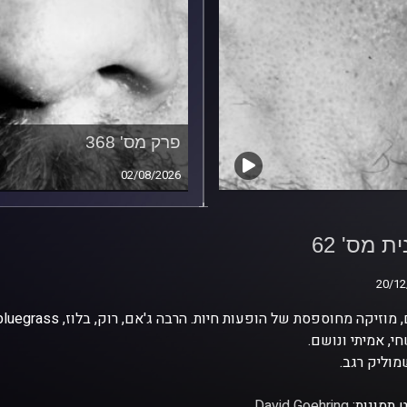
פרק מס' 368
02/08/2026
ת מס' 62
ת מס' 62
20/12
20/12
י, אמיתי ונושם.
וליק רגב.
 תמונות:
David Goehring