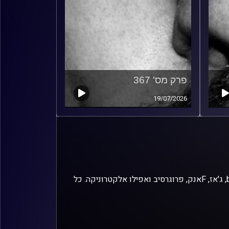
פרק מס' 367
19/07/2026
זיפים, מוזיקה מחוספסת של הופעות חיות. הרבה ג'אם, רוק, בלוז, bluegrass, ג'אז, Fאנק, פרוגרסיב ואפילו אלקטרוניקה. כל