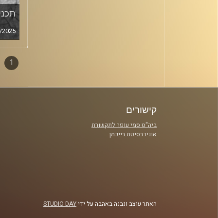
תכנית
/2025
1
דפדו
סגירה
פרקי
קישורים
ביה"ס סמי עופר לתקשורת
אוניברסיטת רייכמן
האתר עוצב ונבנה באהבה על ידי
STUDIO DAY