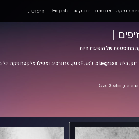
חיפוש:
יות מוזיקה
אודותינו
צרו קשר
English
זיפים
ה מחוספסת של הופעות חיות.
אז, Fאנק, פרוגרסיב ואפילו אלקטרוניקה. כל מה שחי, אמיתי ונושם.
תמונות:
David Goehring