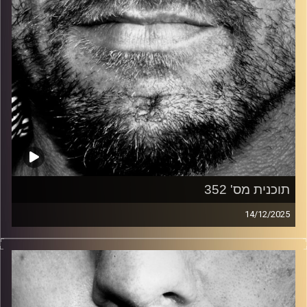
תוכנית מס' 352
14/12/2025
זיפים, מוזיקה מחוספסת של הופעות חיות. הרבה ג'אם, רוק,
בלוז, bluegrass, ג'אז, Fאנק, פרוגרסיב ואפילו אלקטרוניקה.
כל מה שחי, אמיתי ונושם.
עם שמוליק רגב.