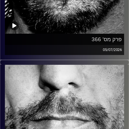
פרק מס' 366
05/07/2026
זיפים, מוזיקה מחוספסת של הופעות חיות. הרבה ג'אם, רוק,
בלוז, bluegrass, ג'אז, Fאנק, פרוגרסיב ואפילו אלקטרוניקה.
כל מה שחי, אמיתי ונושם.
עם שמוליק רגב.
קרדיט תמונות:
David Goehring