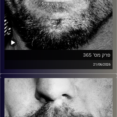
פרק מס' 365
21/06/2026
זיפים, מוזיקה מחוספסת של הופעות חיות. הרבה ג'אם, רוק,
בלוז, bluegrass, ג'אז, Fאנק, פרוגרסיב ואפילו אלקטרוניקה.
כל מה שחי, אמיתי ונושם.
עם שמוליק רגב.
קרדיט תמונות:
David Goehring