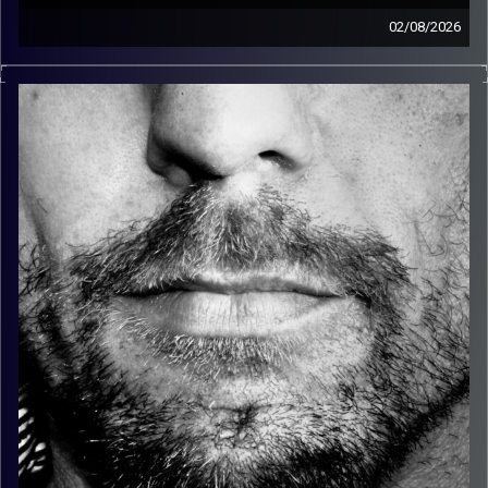
02/08/2026
זיפים, מוזיקה מחוספסת של הופעות חיות. הרבה ג'אם, רוק,
בלוז, bluegrass, ג'אז, Fאנק, פרוגרסיב ואפילו אלקטרוניקה.
כל מה שחי, אמיתי ונושם.
עם שמוליק רגב.
קרדיט תמונות:
David Goehring