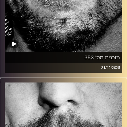
תוכנית מס' 353
21/12/2025
זיפים, מוזיקה מחוספסת של הופעות חיות. הרבה ג'אם, רוק,
בלוז, bluegrass, ג'אז, Fאנק, פרוגרסיב ואפילו אלקטרוניקה.
כל מה שחי, אמיתי ונושם.
עם שמוליק רגב.
קרדיט תמונות:
David Goehring