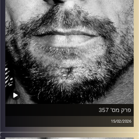
קרדיט תמונות:
David Goehring
פרק מס' 357
15/02/2026
זיפים, מוזיקה מחוספסת של הופעות חיות. הרבה ג'אם, רוק,
בלוז, bluegrass, ג'אז, Fאנק, פרוגרסיב ואפילו אלקטרוניקה.