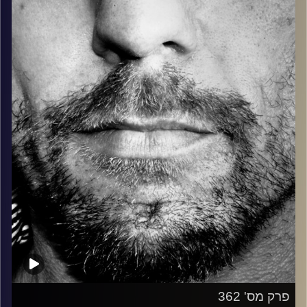
בלוז, bluegrass, ג'אז, Fאנק, פרוגרסיב ואפילו אלקטרוניקה.
כל מה שחי, אמיתי ונושם.
עם שמוליק רגב.
קרדיט תמונות:
David Goehring
פרק מס' 362