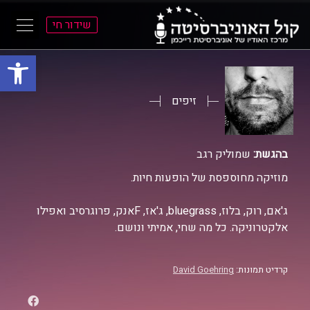
שידור חי
פתח סרגל
ל
ל
תוכן
תפריט
ראשי
ראשי
זיפים
בהגשת:
שמוליק רגב
מוזיקה מחוספסת של הופעות חיות.
ג'אם, רוק, בלוז, bluegrass, ג'אז, Fאנק, פרוגרסיב ואפילו
אלקטרוניקה. כל מה שחי, אמיתי ונושם.
קרדיט תמונות:
David Goehring