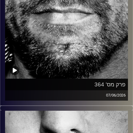
פרק מס' 364
07/06/2026
זיפים, מוזיקה מחוספסת של הופעות חיות. הרבה ג'אם, רוק,
בלוז, bluegrass, ג'אז, Fאנק, פרוגרסיב ואפילו אלקטרוניקה.
כל מה שחי, אמיתי ונושם.
עם שמוליק רגב.