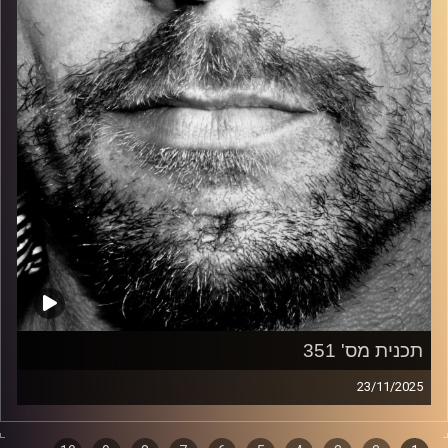
קרדיט תמונות:
David Goehring
תכנית מס' 351
23/11/2025
זיפים, מוזיקה מחוספסת של הופעות חיות. הרבה ג'אם, רוק,
בלוז, bluegrass, ג'אז, Fאנק, פרוגרסיב ואפילו אלקטרוניקה.