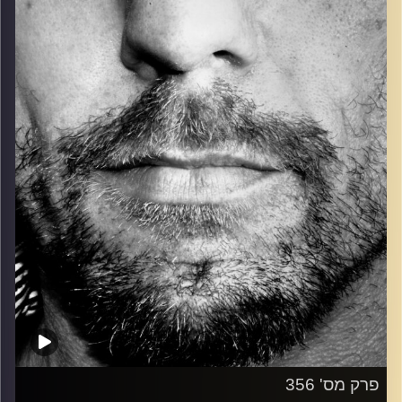
כל מה שחי, אמיתי ונושם.
עם שמוליק רגב.
קרדיט תמונות:
David Goehring
פרק מס' 356