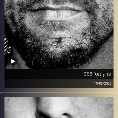
פרק מס' 358
15/03/2026
זיפים, מוזיקה מחוספסת של הופעות חיות. הרבה ג'אם, רוק,
בלוז, bluegrass, ג'אז, Fאנק, פרוגרסיב ואפילו אלקטרוניקה.
כל מה שחי, אמיתי ונושם.
עם שמוליק רגב.