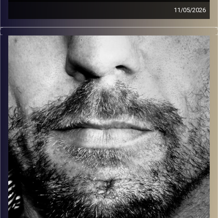
11/05/2026
זיפים, מוזיקה מחוספסת של הופעות חיות. הרבה ג'אם, רוק,
בלוז, bluegrass, ג'אז, Fאנק, פרוגרסיב ואפילו אלקטרוניקה.
כל מה שחי, אמיתי ונושם.
עם שמוליק רגב.
קרדיט תמונות:
David Goehring