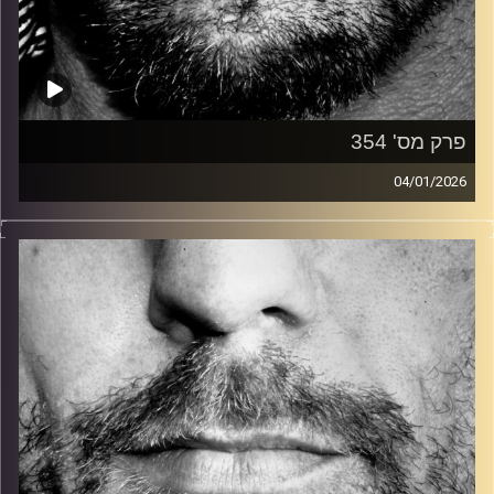
פרק מס' 354
04/01/2026
זיפים, מוזיקה מחוספסת של הופעות חיות. הרבה ג'אם, רוק,
בלוז, bluegrass, ג'אז, Fאנק, פרוגרסיב ואפילו אלקטרוניקה.
כל מה שחי, אמיתי ונושם.
עם שמוליק רגב.
קרדיט תמונות:
David Goehring