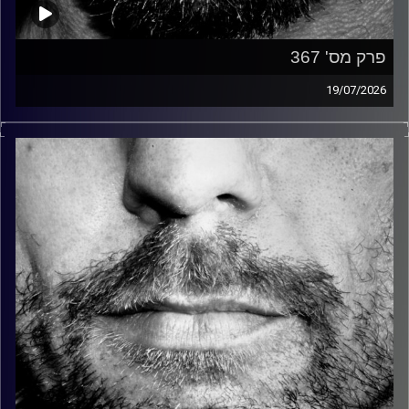
פרק מס' 367
19/07/2026
זיפים, מוזיקה מחוספסת של הופעות חיות. הרבה ג'אם, רוק,
בלוז, bluegrass, ג'אז, Fאנק, פרוגרסיב ואפילו אלקטרוניקה.
כל מה שחי, אמיתי ונושם.
עם שמוליק רגב.
קרדיט תמונות:
David Goehring