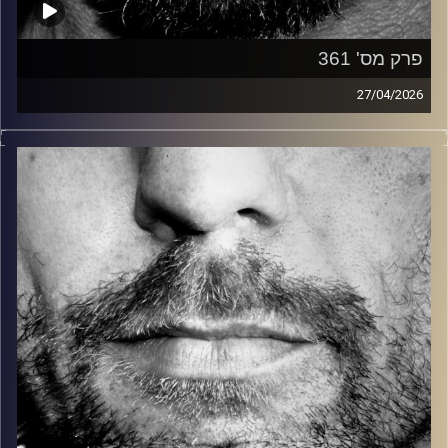
פרק מס' 361
27/04/2026
זיפים, מוזיקה מחוספסת של הופעות חיות. הרבה ג'אם, רוק,
בלוז, bluegrass, ג'אז, Fאנק, פרוגרסיב ואפילו אלקטרוניקה.
כל מה שחי, אמיתי ונושם.
עם שמוליק רגב.
קרדיט תמונות:
David Goehring