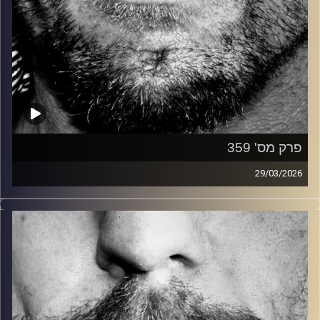
פרק מס' 359
29/03/2026
זיפים, מוזיקה מחוספסת של הופעות חיות. הרבה ג'אם, רוק,
בלוז, bluegrass, ג'אז, Fאנק, פרוגרסיב ואפילו אלקטרוניקה.
כל מה שחי, אמיתי ונושם.
עם שמוליק רגב.
קרדיט תמונות:
David Goehring