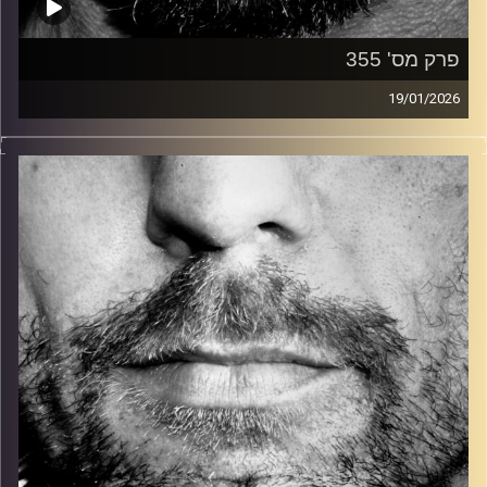
פרק מס' 355
19/01/2026
זיפים, מוזיקה מחוספסת של הופעות חיות. הרבה ג'אם, רוק,
בלוז, bluegrass, ג'אז, Fאנק, פרוגרסיב ואפילו אלקטרוניקה.
כל מה שחי, אמיתי ונושם.
עם שמוליק רגב.
קרדיט תמונות:
David Goehring