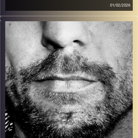
01/02/2026
זיפים, מוזיקה מחוספסת של הופעות חיות. הרבה ג'אם, רוק,
בלוז, bluegrass, ג'אז, Fאנק, פרוגרסיב ואפילו אלקטרוניקה.
כל מה שחי, אמיתי ונושם.
עם שמוליק רגב.
קרדיט תמונות:
David Goehring