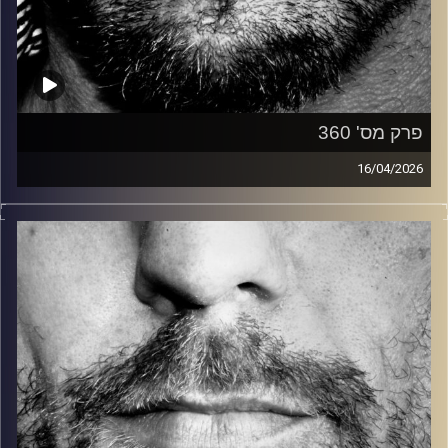
פרק מס' 360
16/04/2026
זיפים, מוזיקה מחוספסת של הופעות חיות. הרבה ג'אם, רוק,
בלוז, bluegrass, ג'אז, Fאנק, פרוגרסיב ואפילו אלקטרוניקה.
כל מה שחי, אמיתי ונושם.
עם שמוליק רגב.
קרדיט תמונות:
David Goehring