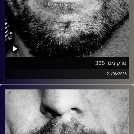
פרק מס' 365
21/06/2026
זיפים, מוזיקה מחוספסת של הופעות חיות. הרבה ג'אם, רוק,
בלוז, bluegrass, ג'אז, Fאנק, פרוגרסיב ואפילו אלקטרוניקה.
כל מה שחי, אמיתי ונושם.
עם שמוליק רגב.
קרדיט תמונות:
David Goehring