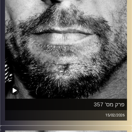
קרדיט תמונות:
David Goehring
פרק מס' 357
15/02/2026
זיפים, מוזיקה מחוספסת של הופעות חיות. הרבה ג'אם, רוק,
בלוז, bluegrass, ג'אז, Fאנק, פרוגרסיב ואפילו אלקטרוניקה.