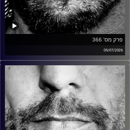
פרק מס' 366
05/07/2026
זיפים, מוזיקה מחוספסת של הופעות חיות. הרבה ג'אם, רוק,
בלוז, bluegrass, ג'אז, Fאנק, פרוגרסיב ואפילו אלקטרוניקה.
כל מה שחי, אמיתי ונושם.
עם שמוליק רגב.
קרדיט תמונות:
David Goehring