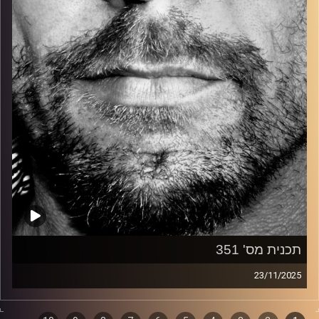
קרדיט תמונות:
David Goehring
תכנית מס' 351
23/11/2025
זיפים, מוזיקה מחוספסת של הופעות חיות. הרבה ג'אם, רוק,
בלוז, bluegrass, ג'אז, Fאנק, פרוגרסיב ואפילו אלקטרוניקה.