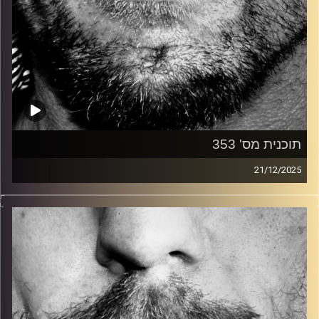
תוכנית מס' 353
21/12/2025
זיפים, מוזיקה מחוספסת של הופעות חיות. הרבה ג'אם, רוק,
בלוז, bluegrass, ג'אז, Fאנק, פרוגרסיב ואפילו אלקטרוניקה.
כל מה שחי, אמיתי ונושם.
עם שמוליק רגב.
קרדיט תמונות:
David Goehring