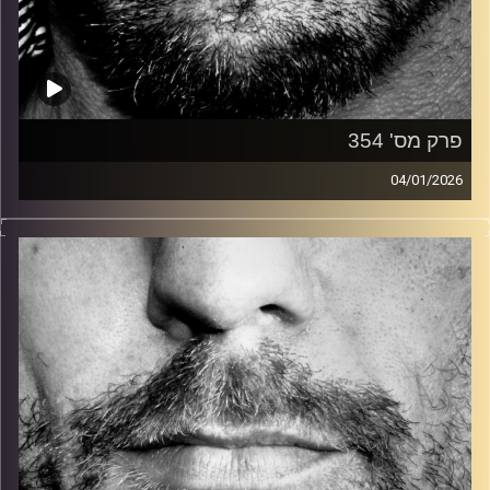
פרק מס' 354
04/01/2026
זיפים, מוזיקה מחוספסת של הופעות חיות. הרבה ג'אם, רוק,
בלוז, bluegrass, ג'אז, Fאנק, פרוגרסיב ואפילו אלקטרוניקה.
כל מה שחי, אמיתי ונושם.
עם שמוליק רגב.
קרדיט תמונות:
David Goehring