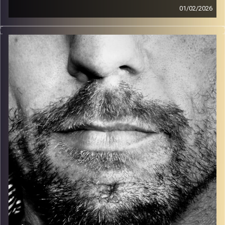
01/02/2026
זיפים, מוזיקה מחוספסת של הופעות חיות. הרבה ג'אם, רוק,
בלוז, bluegrass, ג'אז, Fאנק, פרוגרסיב ואפילו אלקטרוניקה.
כל מה שחי, אמיתי ונושם.
עם שמוליק רגב.
קרדיט תמונות:
David Goehring