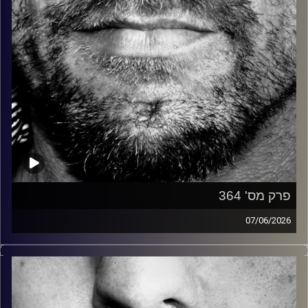
פרק מס' 364
07/06/2026
זיפים, מוזיקה מחוספסת של הופעות חיות. הרבה ג'אם, רוק,
בלוז, bluegrass, ג'אז, Fאנק, פרוגרסיב ואפילו אלקטרוניקה.
כל מה שחי, אמיתי ונושם.
עם שמוליק רגב.