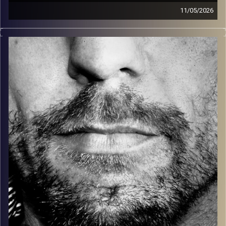
11/05/2026
זיפים, מוזיקה מחוספסת של הופעות חיות. הרבה ג'אם, רוק,
בלוז, bluegrass, ג'אז, Fאנק, פרוגרסיב ואפילו אלקטרוניקה.
כל מה שחי, אמיתי ונושם.
עם שמוליק רגב.
קרדיט תמונות:
David Goehring