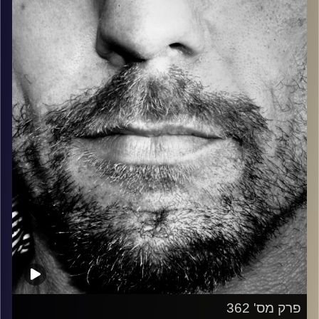
בלוז, bluegrass, ג'אז, Fאנק, פרוגרסיב ואפילו אלקטרוניקה.
כל מה שחי, אמיתי ונושם.
עם שמוליק רגב.
קרדיט תמונות:
David Goehring
פרק מס' 362