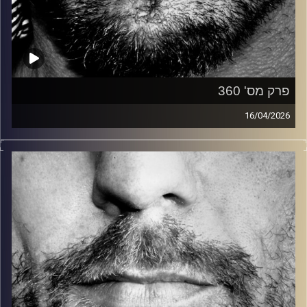
פרק מס' 360
16/04/2026
זיפים, מוזיקה מחוספסת של הופעות חיות. הרבה ג'אם, רוק,
בלוז, bluegrass, ג'אז, Fאנק, פרוגרסיב ואפילו אלקטרוניקה.
כל מה שחי, אמיתי ונושם.
עם שמוליק רגב.
קרדיט תמונות:
David Goehring