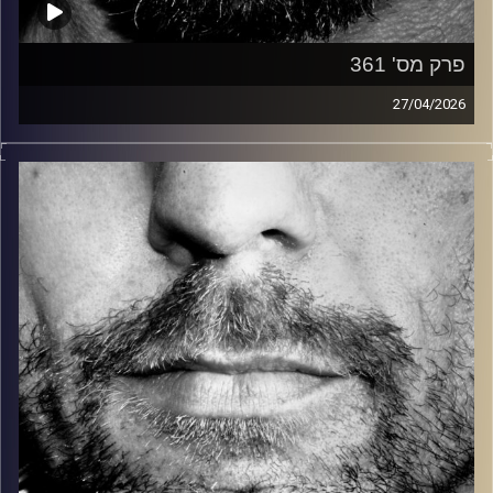
פרק מס' 361
27/04/2026
זיפים, מוזיקה מחוספסת של הופעות חיות. הרבה ג'אם, רוק,
בלוז, bluegrass, ג'אז, Fאנק, פרוגרסיב ואפילו אלקטרוניקה.
כל מה שחי, אמיתי ונושם.
עם שמוליק רגב.
קרדיט תמונות:
David Goehring