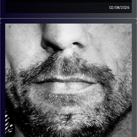
02/08/2026
זיפים, מוזיקה מחוספסת של הופעות חיות. הרבה ג'אם, רוק,
בלוז, bluegrass, ג'אז, Fאנק, פרוגרסיב ואפילו אלקטרוניקה.
כל מה שחי, אמיתי ונושם.
עם שמוליק רגב.
קרדיט תמונות:
David Goehring