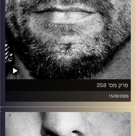
פרק מס' 358
15/03/2026
זיפים, מוזיקה מחוספסת של הופעות חיות. הרבה ג'אם, רוק,
בלוז, bluegrass, ג'אז, Fאנק, פרוגרסיב ואפילו אלקטרוניקה.
כל מה שחי, אמיתי ונושם.
עם שמוליק רגב.