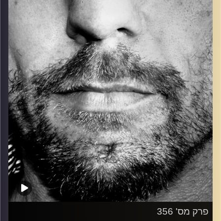
כל מה שחי, אמיתי ונושם.
עם שמוליק רגב.
קרדיט תמונות:
David Goehring
פרק מס' 356