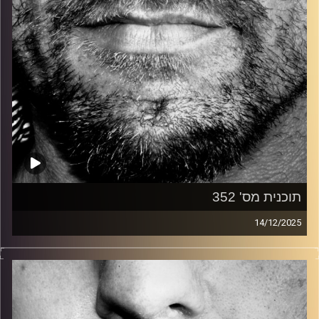
תוכנית מס' 352
14/12/2025
זיפים, מוזיקה מחוספסת של הופעות חיות. הרבה ג'אם, רוק,
בלוז, bluegrass, ג'אז, Fאנק, פרוגרסיב ואפילו אלקטרוניקה.
כל מה שחי, אמיתי ונושם.
עם שמוליק רגב.