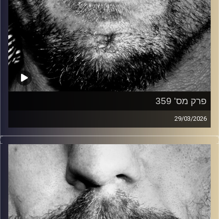
פרק מס' 359
29/03/2026
זיפים, מוזיקה מחוספסת של הופעות חיות. הרבה ג'אם, רוק,
בלוז, bluegrass, ג'אז, Fאנק, פרוגרסיב ואפילו אלקטרוניקה.
כל מה שחי, אמיתי ונושם.
עם שמוליק רגב.
קרדיט תמונות:
David Goehring