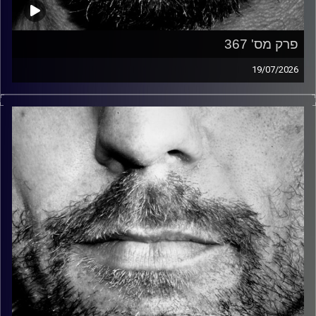
פרק מס' 367
19/07/2026
זיפים, מוזיקה מחוספסת של הופעות חיות. הרבה ג'אם, רוק,
בלוז, bluegrass, ג'אז, Fאנק, פרוגרסיב ואפילו אלקטרוניקה.
כל מה שחי, אמיתי ונושם.
עם שמוליק רגב.
קרדיט תמונות:
David Goehring