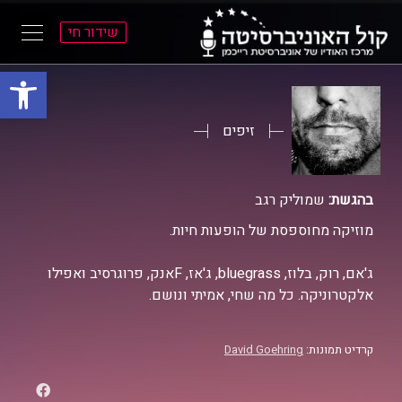
שידור חי
פתח סרגל
ל
ל
תוכן
תפריט
ראשי
ראשי
זיפים
בהגשת:
שמוליק רגב
מוזיקה מחוספסת של הופעות חיות.
ג'אם, רוק, בלוז, bluegrass, ג'אז, Fאנק, פרוגרסיב ואפילו
אלקטרוניקה. כל מה שחי, אמיתי ונושם.
קרדיט תמונות:
David Goehring