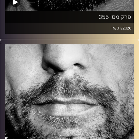
פרק מס' 355
19/01/2026
זיפים, מוזיקה מחוספסת של הופעות חיות. הרבה ג'אם, רוק,
בלוז, bluegrass, ג'אז, Fאנק, פרוגרסיב ואפילו אלקטרוניקה.
כל מה שחי, אמיתי ונושם.
עם שמוליק רגב.
קרדיט תמונות:
David Goehring