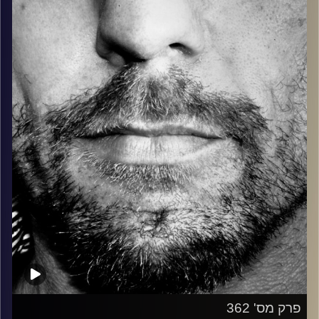
בלוז, bluegrass, ג'אז, Fאנק, פרוגרסיב ואפילו אלקטרוניקה.
כל מה שחי, אמיתי ונושם.
עם שמוליק רגב.
קרדיט תמונות:
David Goehring
פרק מס' 362