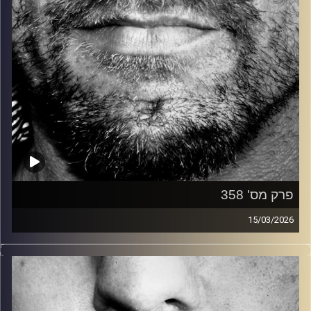
פרק מס' 358
15/03/2026
זיפים, מוזיקה מחוספסת של הופעות חיות. הרבה ג'אם, רוק,
בלוז, bluegrass, ג'אז, Fאנק, פרוגרסיב ואפילו אלקטרוניקה.
כל מה שחי, אמיתי ונושם.
עם שמוליק רגב.