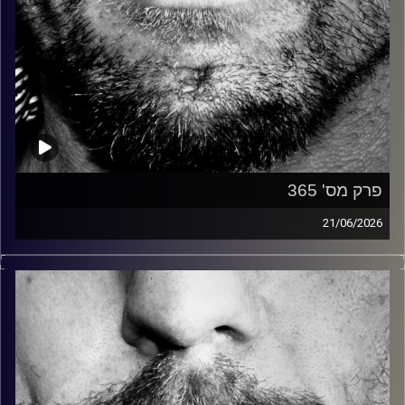
פרק מס' 365
21/06/2026
זיפים, מוזיקה מחוספסת של הופעות חיות. הרבה ג'אם, רוק,
בלוז, bluegrass, ג'אז, Fאנק, פרוגרסיב ואפילו אלקטרוניקה.
כל מה שחי, אמיתי ונושם.
עם שמוליק רגב.
קרדיט תמונות:
David Goehring