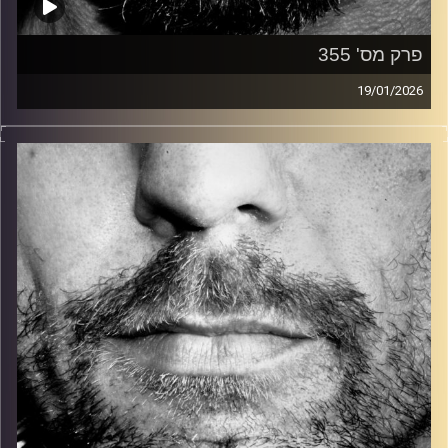
פרק מס' 355
19/01/2026
זיפים, מוזיקה מחוספסת של הופעות חיות. הרבה ג'אם, רוק,
בלוז, bluegrass, ג'אז, Fאנק, פרוגרסיב ואפילו אלקטרוניקה.
כל מה שחי, אמיתי ונושם.
עם שמוליק רגב.
קרדיט תמונות:
David Goehring