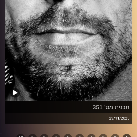
קרדיט תמונות:
David Goehring
תכנית מס' 351
23/11/2025
זיפים, מוזיקה מחוספסת של הופעות חיות. הרבה ג'אם, רוק,
בלוז, bluegrass, ג'אז, Fאנק, פרוגרסיב ואפילו אלקטרוניקה.