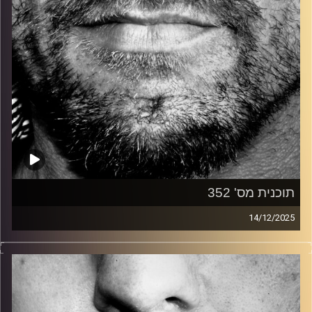
תוכנית מס' 352
14/12/2025
זיפים, מוזיקה מחוספסת של הופעות חיות. הרבה ג'אם, רוק,
בלוז, bluegrass, ג'אז, Fאנק, פרוגרסיב ואפילו אלקטרוניקה.
כל מה שחי, אמיתי ונושם.
עם שמוליק רגב.