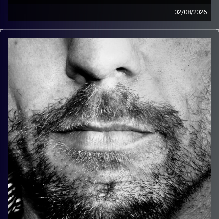
02/08/2026
זיפים, מוזיקה מחוספסת של הופעות חיות. הרבה ג'אם, רוק,
בלוז, bluegrass, ג'אז, Fאנק, פרוגרסיב ואפילו אלקטרוניקה.
כל מה שחי, אמיתי ונושם.
עם שמוליק רגב.
קרדיט תמונות:
David Goehring