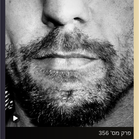
כל מה שחי, אמיתי ונושם.
עם שמוליק רגב.
קרדיט תמונות:
David Goehring
פרק מס' 356