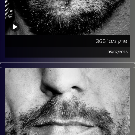
פרק מס' 366
05/07/2026
זיפים, מוזיקה מחוספסת של הופעות חיות. הרבה ג'אם, רוק,
בלוז, bluegrass, ג'אז, Fאנק, פרוגרסיב ואפילו אלקטרוניקה.
כל מה שחי, אמיתי ונושם.
עם שמוליק רגב.
קרדיט תמונות:
David Goehring