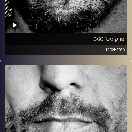
פרק מס' 360
16/04/2026
זיפים, מוזיקה מחוספסת של הופעות חיות. הרבה ג'אם, רוק,
בלוז, bluegrass, ג'אז, Fאנק, פרוגרסיב ואפילו אלקטרוניקה.
כל מה שחי, אמיתי ונושם.
עם שמוליק רגב.
קרדיט תמונות:
David Goehring