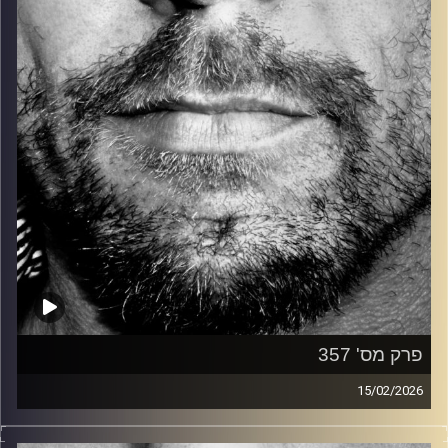
קרדיט תמונות:
David Goehring
פרק מס' 357
15/02/2026
זיפים, מוזיקה מחוספסת של הופעות חיות. הרבה ג'אם, רוק,
בלוז, bluegrass, ג'אז, Fאנק, פרוגרסיב ואפילו אלקטרוניקה.