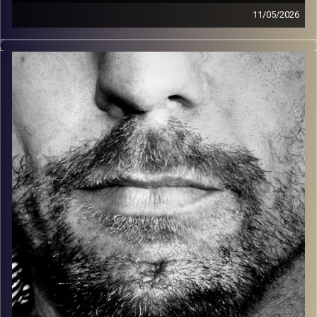
11/05/2026
זיפים, מוזיקה מחוספסת של הופעות חיות. הרבה ג'אם, רוק,
בלוז, bluegrass, ג'אז, Fאנק, פרוגרסיב ואפילו אלקטרוניקה.
כל מה שחי, אמיתי ונושם.
עם שמוליק רגב.
קרדיט תמונות:
David Goehring