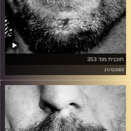
תוכנית מס' 353
21/12/2025
זיפים, מוזיקה מחוספסת של הופעות חיות. הרבה ג'אם, רוק,
בלוז, bluegrass, ג'אז, Fאנק, פרוגרסיב ואפילו אלקטרוניקה.
כל מה שחי, אמיתי ונושם.
עם שמוליק רגב.
קרדיט תמונות:
David Goehring