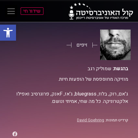
שידור חי
פתח סרגל
ל
ל
תוכן
תפריט
ראשי
ראשי
זיפים
בהגשת:
שמוליק רגב
מוזיקה מחוספסת של הופעות חיות.
ג'אם, רוק, בלוז, bluegrass, ג'אז, Fאנק, פרוגרסיב ואפילו
אלקטרוניקה. כל מה שחי, אמיתי ונושם.
קרדיט תמונות:
David Goehring