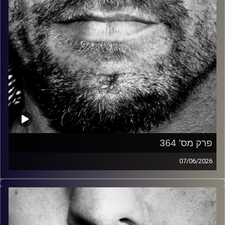
פרק מס' 364
07/06/2026
זיפים, מוזיקה מחוספסת של הופעות חיות. הרבה ג'אם, רוק,
בלוז, bluegrass, ג'אז, Fאנק, פרוגרסיב ואפילו אלקטרוניקה.
כל מה שחי, אמיתי ונושם.
עם שמוליק רגב.