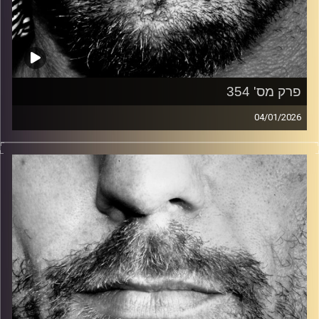
פרק מס' 354
04/01/2026
זיפים, מוזיקה מחוספסת של הופעות חיות. הרבה ג'אם, רוק,
בלוז, bluegrass, ג'אז, Fאנק, פרוגרסיב ואפילו אלקטרוניקה.
כל מה שחי, אמיתי ונושם.
עם שמוליק רגב.
קרדיט תמונות:
David Goehring