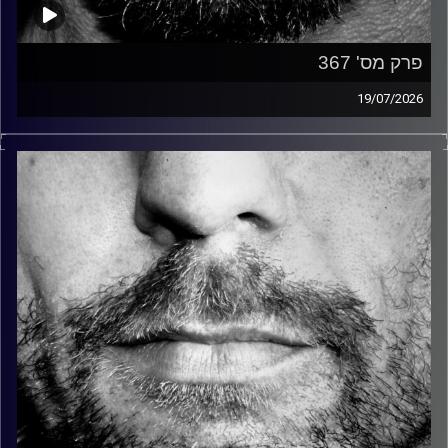
פרק מס' 367
19/07/2026
זיפים, מוזיקה מחוספסת של הופעות חיות. הרבה ג'אם, רוק,
בלוז, bluegrass, ג'אז, Fאנק, פרוגרסיב ואפילו אלקטרוניקה.
כל מה שחי, אמיתי ונושם.
עם שמוליק רגב.
קרדיט תמונות:
David Goehring