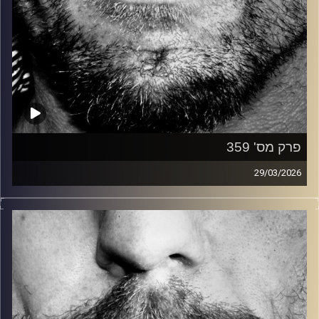
פרק מס' 359
29/03/2026
זיפים, מוזיקה מחוספסת של הופעות חיות. הרבה ג'אם, רוק,
בלוז, bluegrass, ג'אז, Fאנק, פרוגרסיב ואפילו אלקטרוניקה.
כל מה שחי, אמיתי ונושם.
עם שמוליק רגב.
קרדיט תמונות:
David Goehring