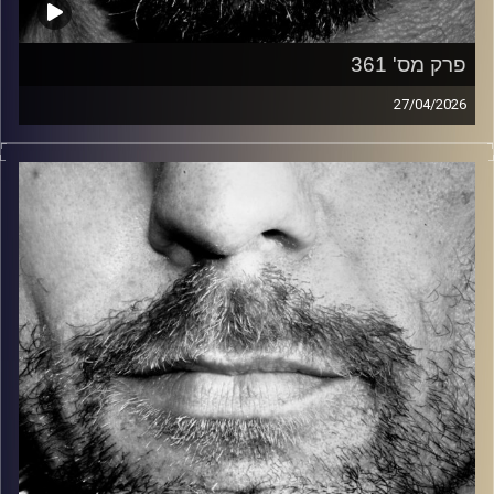
פרק מס' 361
27/04/2026
זיפים, מוזיקה מחוספסת של הופעות חיות. הרבה ג'אם, רוק,
בלוז, bluegrass, ג'אז, Fאנק, פרוגרסיב ואפילו אלקטרוניקה.
כל מה שחי, אמיתי ונושם.
עם שמוליק רגב.
קרדיט תמונות:
David Goehring