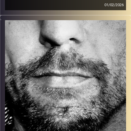
01/02/2026
זיפים, מוזיקה מחוספסת של הופעות חיות. הרבה ג'אם, רוק,
בלוז, bluegrass, ג'אז, Fאנק, פרוגרסיב ואפילו אלקטרוניקה.
כל מה שחי, אמיתי ונושם.
עם שמוליק רגב.
קרדיט תמונות:
David Goehring