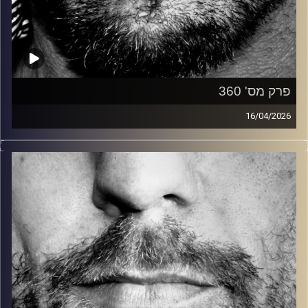
פרק מס' 360
16/04/2026
זיפים, מוזיקה מחוספסת של הופעות חיות. הרבה ג'אם, רוק,
בלוז, bluegrass, ג'אז, Fאנק, פרוגרסיב ואפילו אלקטרוניקה.
כל מה שחי, אמיתי ונושם.
עם שמוליק רגב.
קרדיט תמונות:
David Goehring