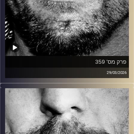
פרק מס' 359
29/03/2026
זיפים, מוזיקה מחוספסת של הופעות חיות. הרבה ג'אם, רוק,
בלוז, bluegrass, ג'אז, Fאנק, פרוגרסיב ואפילו אלקטרוניקה.
כל מה שחי, אמיתי ונושם.
עם שמוליק רגב.
קרדיט תמונות:
David Goehring