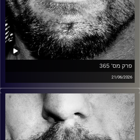
פרק מס' 365
21/06/2026
זיפים, מוזיקה מחוספסת של הופעות חיות. הרבה ג'אם, רוק,
בלוז, bluegrass, ג'אז, Fאנק, פרוגרסיב ואפילו אלקטרוניקה.
כל מה שחי, אמיתי ונושם.
עם שמוליק רגב.
קרדיט תמונות:
David Goehring