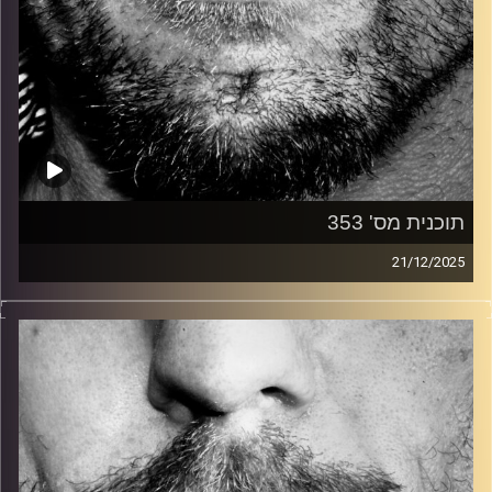
תוכנית מס' 353
21/12/2025
זיפים, מוזיקה מחוספסת של הופעות חיות. הרבה ג'אם, רוק,
בלוז, bluegrass, ג'אז, Fאנק, פרוגרסיב ואפילו אלקטרוניקה.
כל מה שחי, אמיתי ונושם.
עם שמוליק רגב.
קרדיט תמונות:
David Goehring