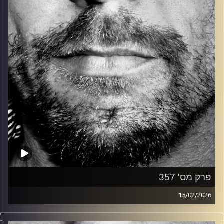
קרדיט תמונות:
David Goehring
פרק מס' 357
15/02/2026
זיפים, מוזיקה מחוספסת של הופעות חיות. הרבה ג'אם, רוק,
בלוז, bluegrass, ג'אז, Fאנק, פרוגרסיב ואפילו אלקטרוניקה.