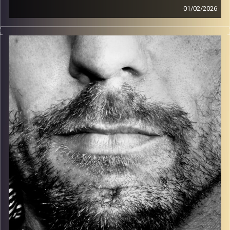
01/02/2026
זיפים, מוזיקה מחוספסת של הופעות חיות. הרבה ג'אם, רוק,
בלוז, bluegrass, ג'אז, Fאנק, פרוגרסיב ואפילו אלקטרוניקה.
כל מה שחי, אמיתי ונושם.
עם שמוליק רגב.
קרדיט תמונות:
David Goehring