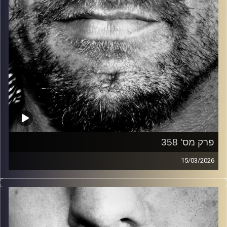
פרק מס' 358
15/03/2026
זיפים, מוזיקה מחוספסת של הופעות חיות. הרבה ג'אם, רוק,
בלוז, bluegrass, ג'אז, Fאנק, פרוגרסיב ואפילו אלקטרוניקה.
כל מה שחי, אמיתי ונושם.
עם שמוליק רגב.