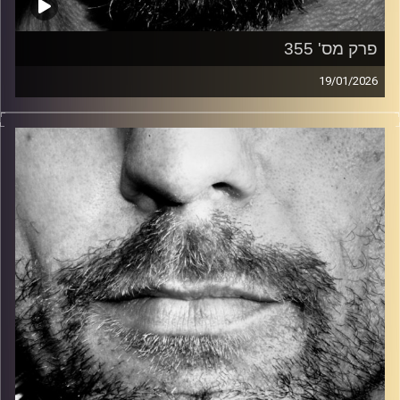
פרק מס' 355
19/01/2026
זיפים, מוזיקה מחוספסת של הופעות חיות. הרבה ג'אם, רוק,
בלוז, bluegrass, ג'אז, Fאנק, פרוגרסיב ואפילו אלקטרוניקה.
כל מה שחי, אמיתי ונושם.
עם שמוליק רגב.
קרדיט תמונות:
David Goehring