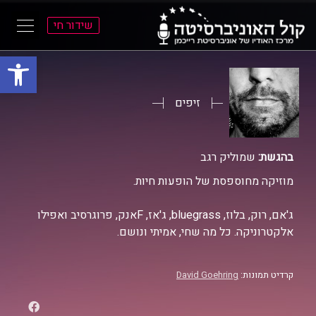
שידור חי
פתח סרגל
ל
ל
תוכן
תפריט
ראשי
ראשי
זיפים
בהגשת:
שמוליק רגב
מוזיקה מחוספסת של הופעות חיות.
ג'אם, רוק, בלוז, bluegrass, ג'אז, Fאנק, פרוגרסיב ואפילו
אלקטרוניקה. כל מה שחי, אמיתי ונושם.
קרדיט תמונות:
David Goehring