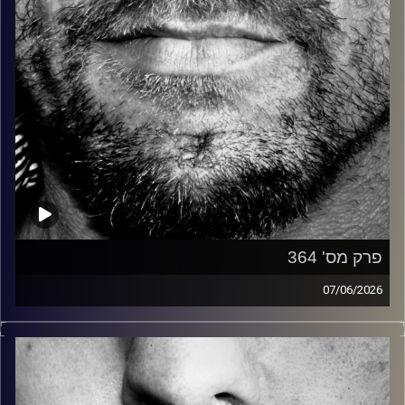
פרק מס' 364
07/06/2026
זיפים, מוזיקה מחוספסת של הופעות חיות. הרבה ג'אם, רוק,
בלוז, bluegrass, ג'אז, Fאנק, פרוגרסיב ואפילו אלקטרוניקה.
כל מה שחי, אמיתי ונושם.
עם שמוליק רגב.