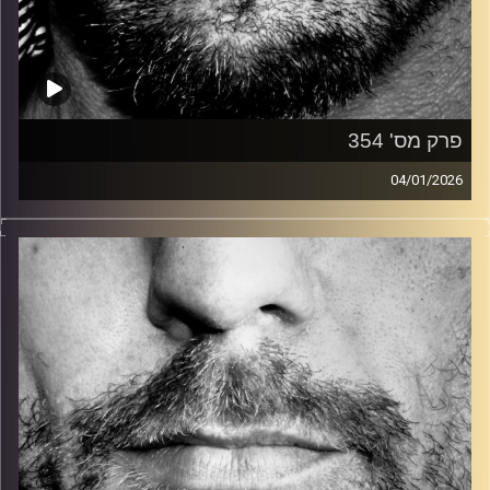
פרק מס' 354
04/01/2026
זיפים, מוזיקה מחוספסת של הופעות חיות. הרבה ג'אם, רוק,
בלוז, bluegrass, ג'אז, Fאנק, פרוגרסיב ואפילו אלקטרוניקה.
כל מה שחי, אמיתי ונושם.
עם שמוליק רגב.
קרדיט תמונות:
David Goehring