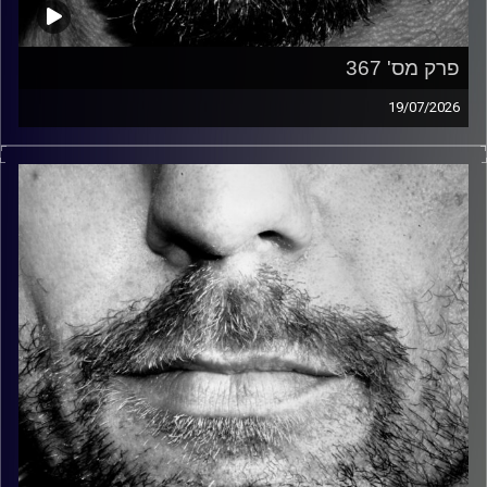
פרק מס' 367
19/07/2026
זיפים, מוזיקה מחוספסת של הופעות חיות. הרבה ג'אם, רוק,
בלוז, bluegrass, ג'אז, Fאנק, פרוגרסיב ואפילו אלקטרוניקה.
כל מה שחי, אמיתי ונושם.
עם שמוליק רגב.
קרדיט תמונות:
David Goehring