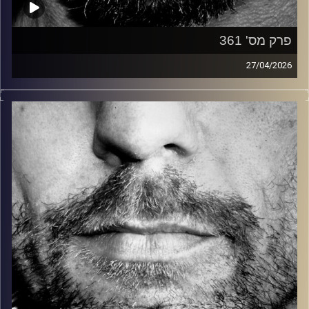
פרק מס' 361
27/04/2026
זיפים, מוזיקה מחוספסת של הופעות חיות. הרבה ג'אם, רוק,
בלוז, bluegrass, ג'אז, Fאנק, פרוגרסיב ואפילו אלקטרוניקה.
כל מה שחי, אמיתי ונושם.
עם שמוליק רגב.
קרדיט תמונות:
David Goehring