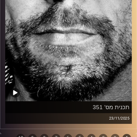
קרדיט תמונות:
David Goehring
תכנית מס' 351
23/11/2025
זיפים, מוזיקה מחוספסת של הופעות חיות. הרבה ג'אם, רוק,
בלוז, bluegrass, ג'אז, Fאנק, פרוגרסיב ואפילו אלקטרוניקה.