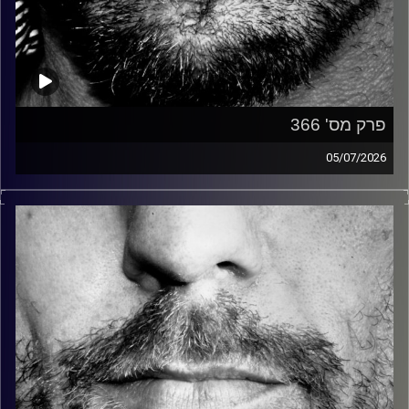
פרק מס' 366
05/07/2026
זיפים, מוזיקה מחוספסת של הופעות חיות. הרבה ג'אם, רוק,
בלוז, bluegrass, ג'אז, Fאנק, פרוגרסיב ואפילו אלקטרוניקה.
כל מה שחי, אמיתי ונושם.
עם שמוליק רגב.
קרדיט תמונות:
David Goehring