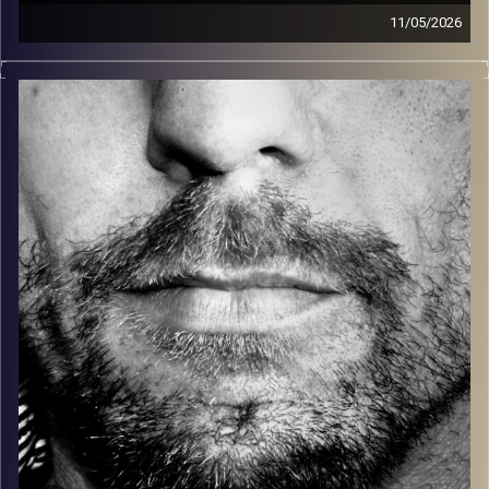
11/05/2026
זיפים, מוזיקה מחוספסת של הופעות חיות. הרבה ג'אם, רוק,
בלוז, bluegrass, ג'אז, Fאנק, פרוגרסיב ואפילו אלקטרוניקה.
כל מה שחי, אמיתי ונושם.
עם שמוליק רגב.
קרדיט תמונות:
David Goehring