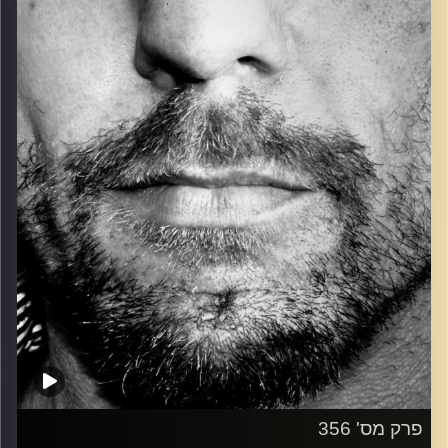
כל מה שחי, אמיתי ונושם.
עם שמוליק רגב.
קרדיט תמונות:
David Goehring
פרק מס' 356