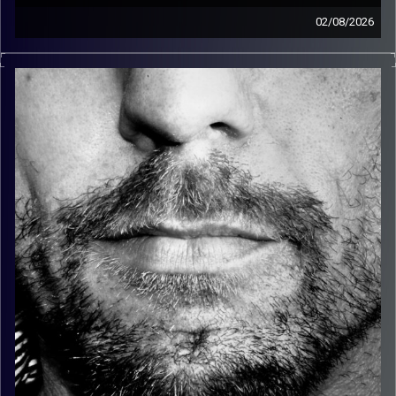
02/08/2026
זיפים, מוזיקה מחוספסת של הופעות חיות. הרבה ג'אם, רוק,
בלוז, bluegrass, ג'אז, Fאנק, פרוגרסיב ואפילו אלקטרוניקה.
כל מה שחי, אמיתי ונושם.
עם שמוליק רגב.
קרדיט תמונות:
David Goehring