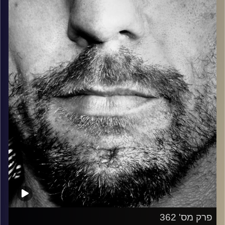
בלוז, bluegrass, ג'אז, Fאנק, פרוגרסיב ואפילו אלקטרוניקה.
כל מה שחי, אמיתי ונושם.
עם שמוליק רגב.
קרדיט תמונות:
David Goehring
פרק מס' 362