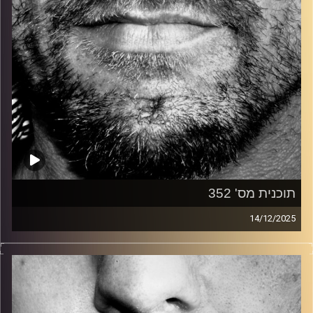
תוכנית מס' 352
14/12/2025
זיפים, מוזיקה מחוספסת של הופעות חיות. הרבה ג'אם, רוק,
בלוז, bluegrass, ג'אז, Fאנק, פרוגרסיב ואפילו אלקטרוניקה.
כל מה שחי, אמיתי ונושם.
עם שמוליק רגב.