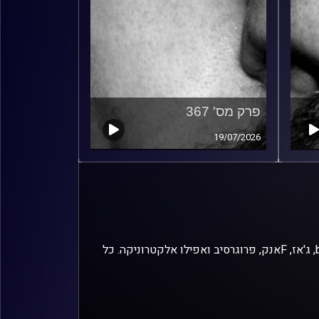
פרק מס' 367
19/07/2026
זיפים, מוזיקה מחוספסת של הופעות חיות. הרבה ג'אם, רוק, בלוז, bluegrass, ג'אז, Fאנק, פרוגרסיב ואפילו אלקטרוניקה. כל