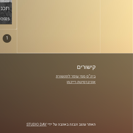
תכנית
/2025
1
דפדו
סגירה
פרקי
קישורים
ביה"ס סמי עופר לתקשורת
אוניברסיטת רייכמן
האתר עוצב ונבנה באהבה על ידי
STUDIO DAY