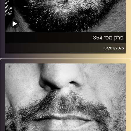
פרק מס' 354
04/01/2026
זיפים, מוזיקה מחוספסת של הופעות חיות. הרבה ג'אם, רוק,
בלוז, bluegrass, ג'אז, Fאנק, פרוגרסיב ואפילו אלקטרוניקה.
כל מה שחי, אמיתי ונושם.
עם שמוליק רגב.
קרדיט תמונות:
David Goehring