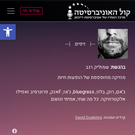
שידור חי
פתח סרגל
ל
ל
תוכן
תפריט
ראשי
ראשי
זיפים
בהגשת:
שמוליק רגב
מוזיקה מחוספסת של הופעות חיות.
ג'אם, רוק, בלוז, bluegrass, ג'אז, Fאנק, פרוגרסיב ואפילו
אלקטרוניקה. כל מה שחי, אמיתי ונושם.
קרדיט תמונות:
David Goehring