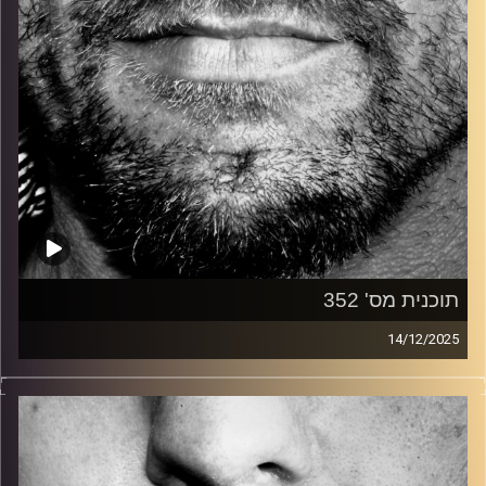
תוכנית מס' 352
14/12/2025
זיפים, מוזיקה מחוספסת של הופעות חיות. הרבה ג'אם, רוק,
בלוז, bluegrass, ג'אז, Fאנק, פרוגרסיב ואפילו אלקטרוניקה.
כל מה שחי, אמיתי ונושם.
עם שמוליק רגב.