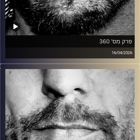
פרק מס' 360
16/04/2026
זיפים, מוזיקה מחוספסת של הופעות חיות. הרבה ג'אם, רוק,
בלוז, bluegrass, ג'אז, Fאנק, פרוגרסיב ואפילו אלקטרוניקה.
כל מה שחי, אמיתי ונושם.
עם שמוליק רגב.
קרדיט תמונות:
David Goehring