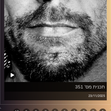
קרדיט תמונות:
David Goehring
תכנית מס' 351
23/11/2025
זיפים, מוזיקה מחוספסת של הופעות חיות. הרבה ג'אם, רוק,
בלוז, bluegrass, ג'אז, Fאנק, פרוגרסיב ואפילו אלקטרוניקה.