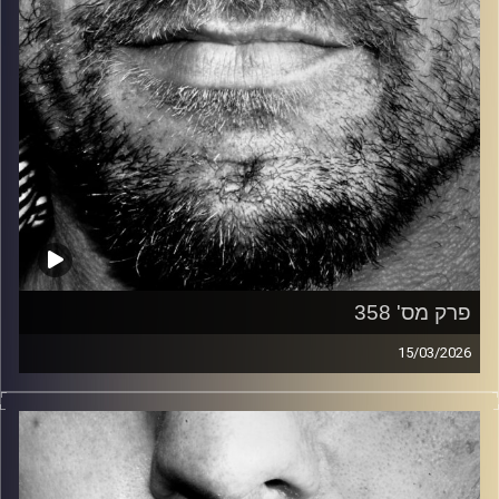
פרק מס' 358
15/03/2026
זיפים, מוזיקה מחוספסת של הופעות חיות. הרבה ג'אם, רוק,
בלוז, bluegrass, ג'אז, Fאנק, פרוגרסיב ואפילו אלקטרוניקה.
כל מה שחי, אמיתי ונושם.
עם שמוליק רגב.