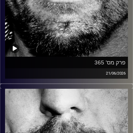
פרק מס' 365
21/06/2026
זיפים, מוזיקה מחוספסת של הופעות חיות. הרבה ג'אם, רוק,
בלוז, bluegrass, ג'אז, Fאנק, פרוגרסיב ואפילו אלקטרוניקה.
כל מה שחי, אמיתי ונושם.
עם שמוליק רגב.
קרדיט תמונות:
David Goehring