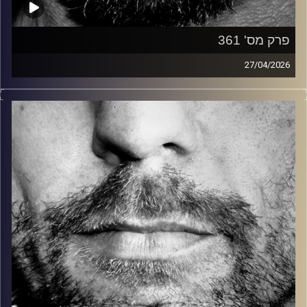
פרק מס' 361
27/04/2026
זיפים, מוזיקה מחוספסת של הופעות חיות. הרבה ג'אם, רוק,
בלוז, bluegrass, ג'אז, Fאנק, פרוגרסיב ואפילו אלקטרוניקה.
כל מה שחי, אמיתי ונושם.
עם שמוליק רגב.
קרדיט תמונות:
David Goehring