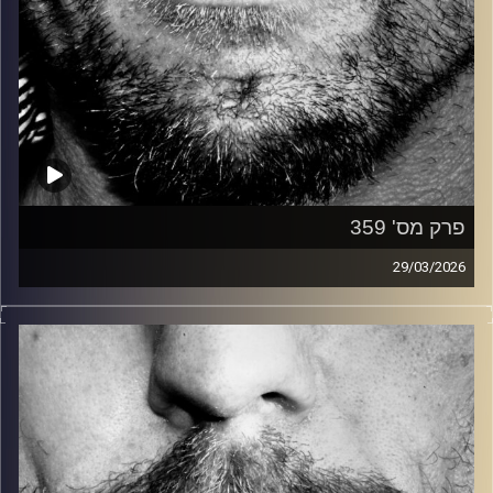
פרק מס' 359
29/03/2026
זיפים, מוזיקה מחוספסת של הופעות חיות. הרבה ג'אם, רוק,
בלוז, bluegrass, ג'אז, Fאנק, פרוגרסיב ואפילו אלקטרוניקה.
כל מה שחי, אמיתי ונושם.
עם שמוליק רגב.
קרדיט תמונות:
David Goehring