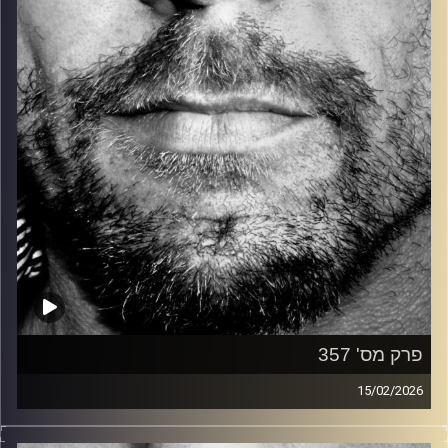
קרדיט תמונות:
David Goehring
פרק מס' 357
15/02/2026
זיפים, מוזיקה מחוספסת של הופעות חיות. הרבה ג'אם, רוק,
בלוז, bluegrass, ג'אז, Fאנק, פרוגרסיב ואפילו אלקטרוניקה.