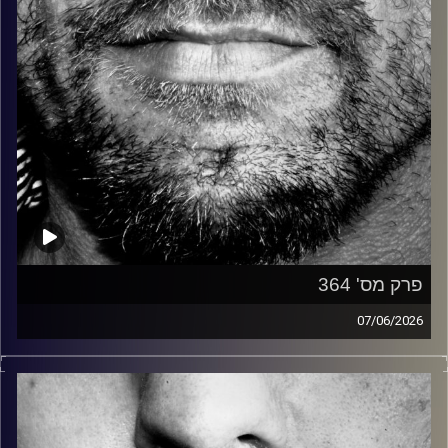
פרק מס' 364
07/06/2026
זיפים, מוזיקה מחוספסת של הופעות חיות. הרבה ג'אם, רוק,
בלוז, bluegrass, ג'אז, Fאנק, פרוגרסיב ואפילו אלקטרוניקה.
כל מה שחי, אמיתי ונושם.
עם שמוליק רגב.