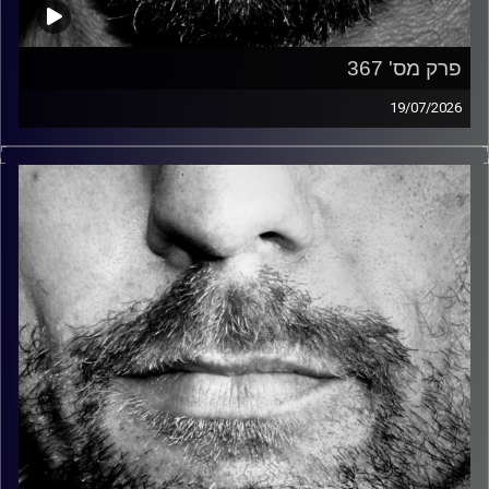
פרק מס' 367
19/07/2026
זיפים, מוזיקה מחוספסת של הופעות חיות. הרבה ג'אם, רוק,
בלוז, bluegrass, ג'אז, Fאנק, פרוגרסיב ואפילו אלקטרוניקה.
כל מה שחי, אמיתי ונושם.
עם שמוליק רגב.
קרדיט תמונות:
David Goehring