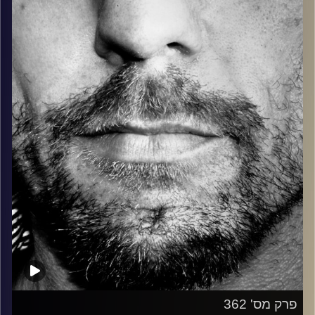
בלוז, bluegrass, ג'אז, Fאנק, פרוגרסיב ואפילו אלקטרוניקה.
כל מה שחי, אמיתי ונושם.
עם שמוליק רגב.
קרדיט תמונות:
David Goehring
פרק מס' 362