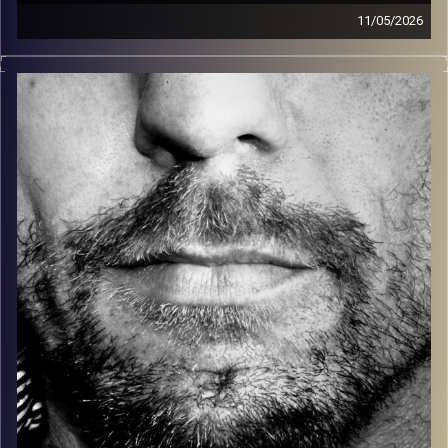
11/05/2026
זיפים, מוזיקה מחוספסת של הופעות חיות. הרבה ג'אם, רוק,
בלוז, bluegrass, ג'אז, Fאנק, פרוגרסיב ואפילו אלקטרוניקה.
כל מה שחי, אמיתי ונושם.
עם שמוליק רגב.
קרדיט תמונות:
David Goehring