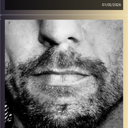
01/02/2026
זיפים, מוזיקה מחוספסת של הופעות חיות. הרבה ג'אם, רוק,
בלוז, bluegrass, ג'אז, Fאנק, פרוגרסיב ואפילו אלקטרוניקה.
כל מה שחי, אמיתי ונושם.
עם שמוליק רגב.
קרדיט תמונות:
David Goehring