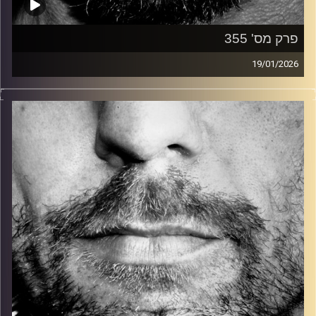
פרק מס' 355
19/01/2026
זיפים, מוזיקה מחוספסת של הופעות חיות. הרבה ג'אם, רוק,
בלוז, bluegrass, ג'אז, Fאנק, פרוגרסיב ואפילו אלקטרוניקה.
כל מה שחי, אמיתי ונושם.
עם שמוליק רגב.
קרדיט תמונות:
David Goehring