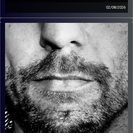
02/08/2026
זיפים, מוזיקה מחוספסת של הופעות חיות. הרבה ג'אם, רוק,
בלוז, bluegrass, ג'אז, Fאנק, פרוגרסיב ואפילו אלקטרוניקה.
כל מה שחי, אמיתי ונושם.
עם שמוליק רגב.
קרדיט תמונות:
David Goehring