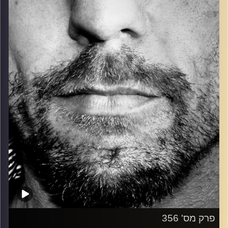
כל מה שחי, אמיתי ונושם.
עם שמוליק רגב.
קרדיט תמונות:
David Goehring
פרק מס' 356