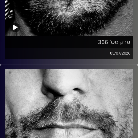
פרק מס' 366
05/07/2026
זיפים, מוזיקה מחוספסת של הופעות חיות. הרבה ג'אם, רוק,
בלוז, bluegrass, ג'אז, Fאנק, פרוגרסיב ואפילו אלקטרוניקה.
כל מה שחי, אמיתי ונושם.
עם שמוליק רגב.
קרדיט תמונות:
David Goehring