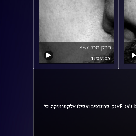
פרק מס' 367
19/07/2026
זיפים, מוזיקה מחוספסת של הופעות חיות. הרבה ג'אם, רוק, בלוז, bluegrass, ג'אז, Fאנק, פרוגרסיב ואפילו אלקטרוניקה. כל