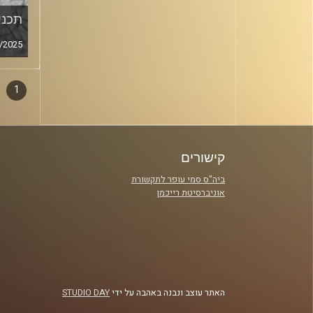
תכנית
/2025
1
דפדו
סגירה
פרקי
קישורים
ביה"ס סמי עופר לתקשורת
אוניברסיטת רייכמן
האתר עוצב ונבנה באהבה על ידי
STUDIO DAY