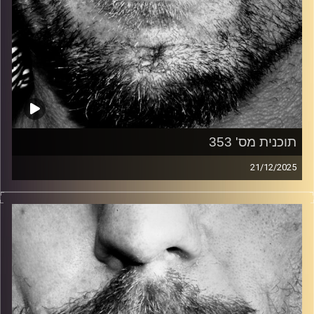
תוכנית מס' 353
21/12/2025
זיפים, מוזיקה מחוספסת של הופעות חיות. הרבה ג'אם, רוק,
בלוז, bluegrass, ג'אז, Fאנק, פרוגרסיב ואפילו אלקטרוניקה.
כל מה שחי, אמיתי ונושם.
עם שמוליק רגב.
קרדיט תמונות:
David Goehring