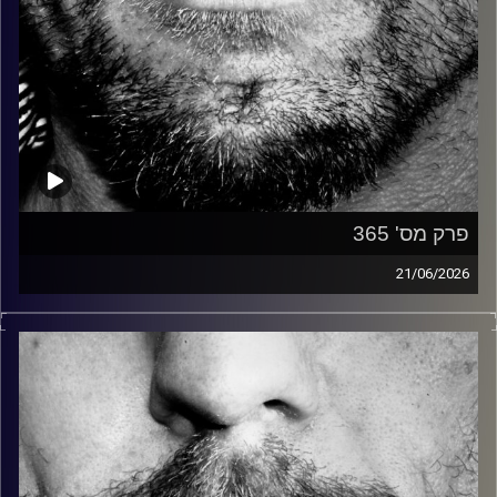
פרק מס' 365
21/06/2026
זיפים, מוזיקה מחוספסת של הופעות חיות. הרבה ג'אם, רוק,
בלוז, bluegrass, ג'אז, Fאנק, פרוגרסיב ואפילו אלקטרוניקה.
כל מה שחי, אמיתי ונושם.
עם שמוליק רגב.
קרדיט תמונות:
David Goehring