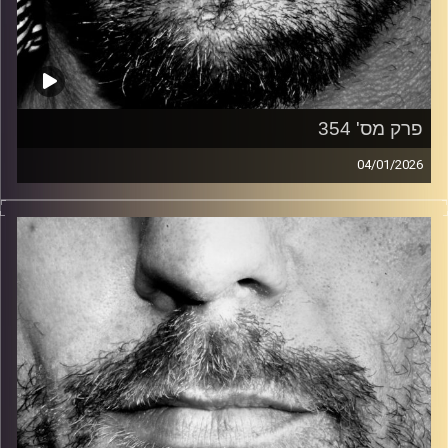
פרק מס' 354
04/01/2026
זיפים, מוזיקה מחוספסת של הופעות חיות. הרבה ג'אם, רוק,
בלוז, bluegrass, ג'אז, Fאנק, פרוגרסיב ואפילו אלקטרוניקה.
כל מה שחי, אמיתי ונושם.
עם שמוליק רגב.
קרדיט תמונות:
David Goehring