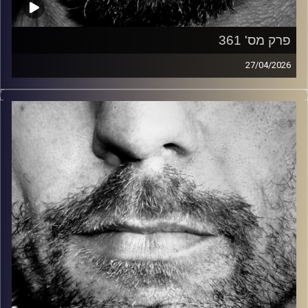
פרק מס' 361
27/04/2026
זיפים, מוזיקה מחוספסת של הופעות חיות. הרבה ג'אם, רוק,
בלוז, bluegrass, ג'אז, Fאנק, פרוגרסיב ואפילו אלקטרוניקה.
כל מה שחי, אמיתי ונושם.
עם שמוליק רגב.
קרדיט תמונות:
David Goehring