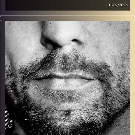
01/02/2026
זיפים, מוזיקה מחוספסת של הופעות חיות. הרבה ג'אם, רוק,
בלוז, bluegrass, ג'אז, Fאנק, פרוגרסיב ואפילו אלקטרוניקה.
כל מה שחי, אמיתי ונושם.
עם שמוליק רגב.
קרדיט תמונות:
David Goehring