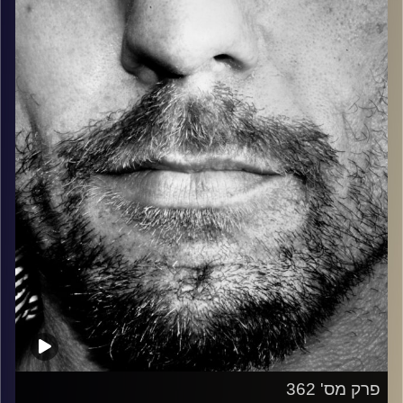
בלוז, bluegrass, ג'אז, Fאנק, פרוגרסיב ואפילו אלקטרוניקה.
כל מה שחי, אמיתי ונושם.
עם שמוליק רגב.
קרדיט תמונות:
David Goehring
פרק מס' 362