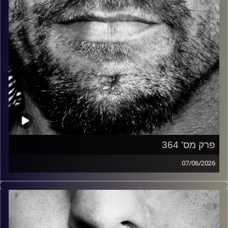
פרק מס' 364
07/06/2026
זיפים, מוזיקה מחוספסת של הופעות חיות. הרבה ג'אם, רוק,
בלוז, bluegrass, ג'אז, Fאנק, פרוגרסיב ואפילו אלקטרוניקה.
כל מה שחי, אמיתי ונושם.
עם שמוליק רגב.