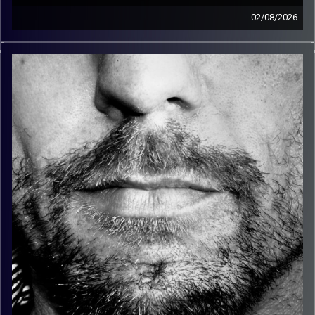
02/08/2026
זיפים, מוזיקה מחוספסת של הופעות חיות. הרבה ג'אם, רוק,
בלוז, bluegrass, ג'אז, Fאנק, פרוגרסיב ואפילו אלקטרוניקה.
כל מה שחי, אמיתי ונושם.
עם שמוליק רגב.
קרדיט תמונות:
David Goehring