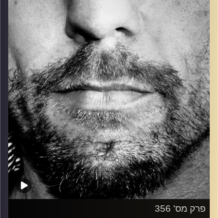
כל מה שחי, אמיתי ונושם.
עם שמוליק רגב.
קרדיט תמונות:
David Goehring
פרק מס' 356