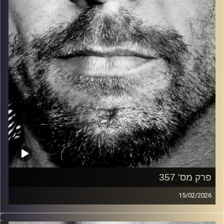
קרדיט תמונות:
David Goehring
פרק מס' 357
15/02/2026
זיפים, מוזיקה מחוספסת של הופעות חיות. הרבה ג'אם, רוק,
בלוז, bluegrass, ג'אז, Fאנק, פרוגרסיב ואפילו אלקטרוניקה.