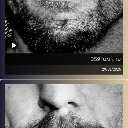
פרק מס' 359
29/03/2026
זיפים, מוזיקה מחוספסת של הופעות חיות. הרבה ג'אם, רוק,
בלוז, bluegrass, ג'אז, Fאנק, פרוגרסיב ואפילו אלקטרוניקה.
כל מה שחי, אמיתי ונושם.
עם שמוליק רגב.
קרדיט תמונות:
David Goehring