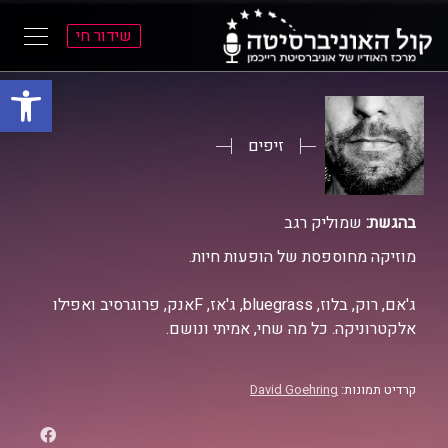
שידור חי
פתח סרגל
ל
ל
תוכן
תפריט
ראשי
ראשי
זיפים
בהגשת:
שמוליק רגב
מוזיקה מחוספסת של הופעות חיות.
ג'אם, רוק, בלוז, bluegrass, ג'אז, Fאנק, פרוגרסיב ואפילו
אלקטרוניקה. כל מה שחי, אמיתי ונושם.
קרדיט תמונות:
David Goehring