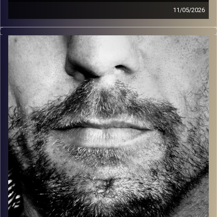
11/05/2026
זיפים, מוזיקה מחוספסת של הופעות חיות. הרבה ג'אם, רוק,
בלוז, bluegrass, ג'אז, Fאנק, פרוגרסיב ואפילו אלקטרוניקה.
כל מה שחי, אמיתי ונושם.
עם שמוליק רגב.
קרדיט תמונות:
David Goehring