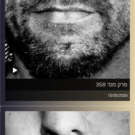
פרק מס' 358
15/03/2026
זיפים, מוזיקה מחוספסת של הופעות חיות. הרבה ג'אם, רוק,
בלוז, bluegrass, ג'אז, Fאנק, פרוגרסיב ואפילו אלקטרוניקה.
כל מה שחי, אמיתי ונושם.
עם שמוליק רגב.