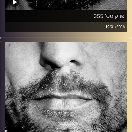
פרק מס' 355
19/01/2026
זיפים, מוזיקה מחוספסת של הופעות חיות. הרבה ג'אם, רוק,
בלוז, bluegrass, ג'אז, Fאנק, פרוגרסיב ואפילו אלקטרוניקה.
כל מה שחי, אמיתי ונושם.
עם שמוליק רגב.
קרדיט תמונות:
David Goehring