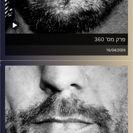
פרק מס' 360
16/04/2026
זיפים, מוזיקה מחוספסת של הופעות חיות. הרבה ג'אם, רוק,
בלוז, bluegrass, ג'אז, Fאנק, פרוגרסיב ואפילו אלקטרוניקה.
כל מה שחי, אמיתי ונושם.
עם שמוליק רגב.
קרדיט תמונות:
David Goehring