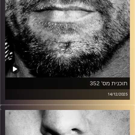
תוכנית מס' 352
14/12/2025
זיפים, מוזיקה מחוספסת של הופעות חיות. הרבה ג'אם, רוק,
בלוז, bluegrass, ג'אז, Fאנק, פרוגרסיב ואפילו אלקטרוניקה.
כל מה שחי, אמיתי ונושם.
עם שמוליק רגב.