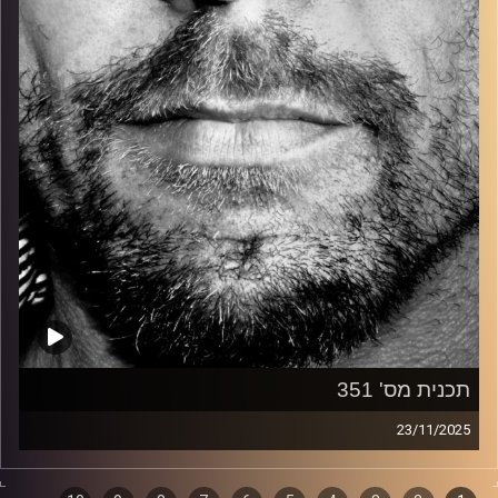
קרדיט תמונות:
David Goehring
תכנית מס' 351
23/11/2025
זיפים, מוזיקה מחוספסת של הופעות חיות. הרבה ג'אם, רוק,
בלוז, bluegrass, ג'אז, Fאנק, פרוגרסיב ואפילו אלקטרוניקה.