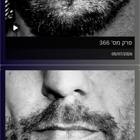
פרק מס' 366
05/07/2026
זיפים, מוזיקה מחוספסת של הופעות חיות. הרבה ג'אם, רוק,
בלוז, bluegrass, ג'אז, Fאנק, פרוגרסיב ואפילו אלקטרוניקה.
כל מה שחי, אמיתי ונושם.
עם שמוליק רגב.
קרדיט תמונות:
David Goehring