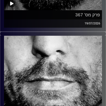
פרק מס' 367
19/07/2026
זיפים, מוזיקה מחוספסת של הופעות חיות. הרבה ג'אם, רוק,
בלוז, bluegrass, ג'אז, Fאנק, פרוגרסיב ואפילו אלקטרוניקה.
כל מה שחי, אמיתי ונושם.
עם שמוליק רגב.
קרדיט תמונות:
David Goehring