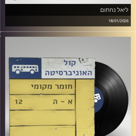
ליאל נחתום
18/01/2026
עמית אטיאס מארח כאן באולפן את ליאל נחתום!
קרדיט תמונות:
Elior Buchnik