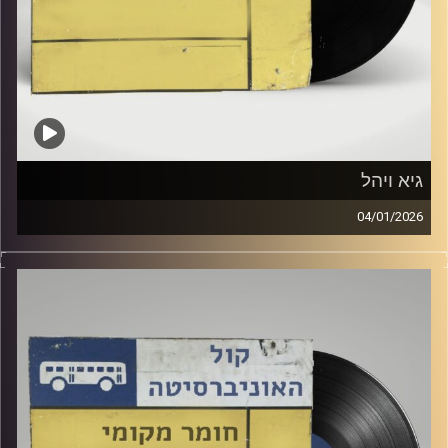
גיא ויהל
04/01/2026
דור חלפון מארח כאן באולפן את גיא ויהל!
קרדיט תמונות:
Elior Buchnik