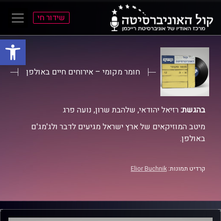
שידור חי
פתח סרגל
ל
ל
תוכן
תפריט
ראשי
ראשי
חומר מקומי – אירוחים חיים באולפן
בהגשת:
רזיאל יהודאי, שלהבת שרון, נועה פרג
מיטב המוזיקאים של ארץ ישראל מגיעים לדבר ולג'מג'ם
באולפן.
קרדיט תמונות:
Elior Buchnik