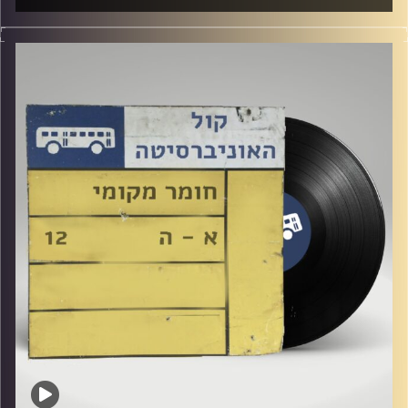
איתמר לוי מארח כאן באולפן את גון הלוי!
קרדיט תמונות:
Elior Buchnik