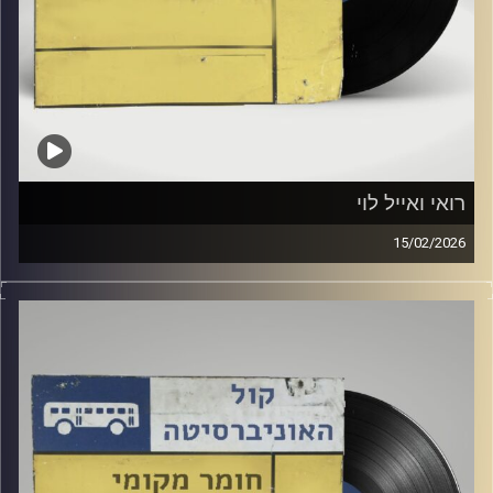
רואי ואייל לוי
15/02/2026
הילה אסובסקי מארחת כאן באולפן את רואי ואייל לוי !
קרדיט תמונות:
Elior Buchnik