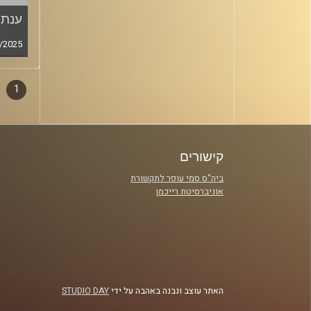
ענת 
/2025
1
דפדו
סגירה
פרקי
קישורים
ביה"ס סמי עופר לתקשורת
אוניברסיטת רייכמן
האתר עוצב ונבנה באהבה על ידי
STUDIO DAY