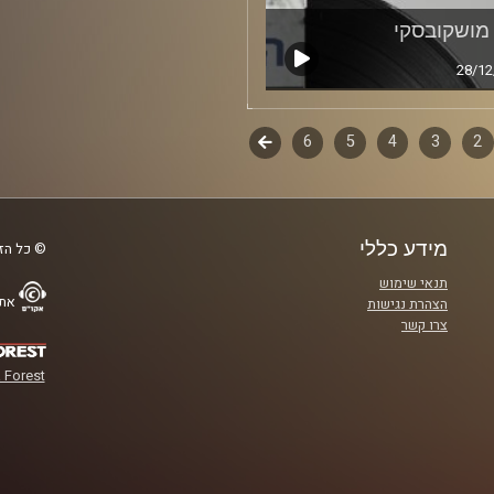
מושקובסקי
28/12
2
ף
3
4
5
6
לשלב
הבא
ם
מידע כללי
© כל הזכ
תנאי שימוש
אתר
הצהרת נגישות
צרו קשר
 Forest