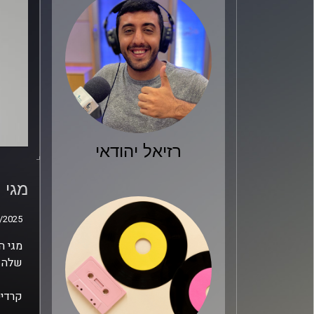
רזיאל יהודאי
מגי 
מגי 
/2025
/2025
מגי ה
שלה ל
קרדיט