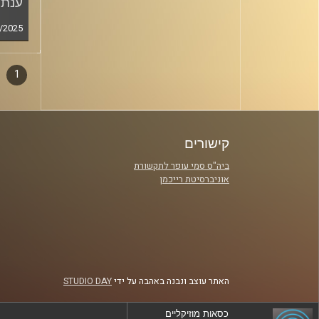
ענת 
/2025
1
דפדו
סגירה
פרקי
קישורים
ביה"ס סמי עופר לתקשורת
אוניברסיטת רייכמן
האתר עוצב ונבנה באהבה על ידי
STUDIO DAY
כסאות מוזיקליים