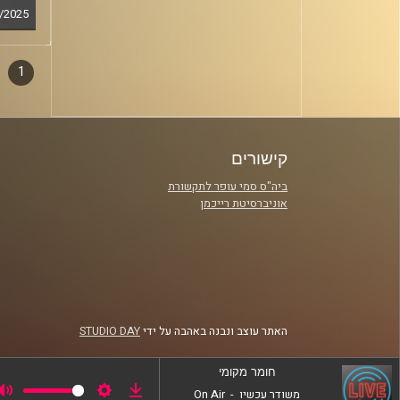
/2025
1
דפדו
סגירה
פרקי
קישורים
ביה"ס סמי עופר לתקשורת
אוניברסיטת רייכמן
האתר עוצב ונבנה באהבה על ידי
STUDIO DAY
חומר מקומי
משודר עכשיו
-
On Air