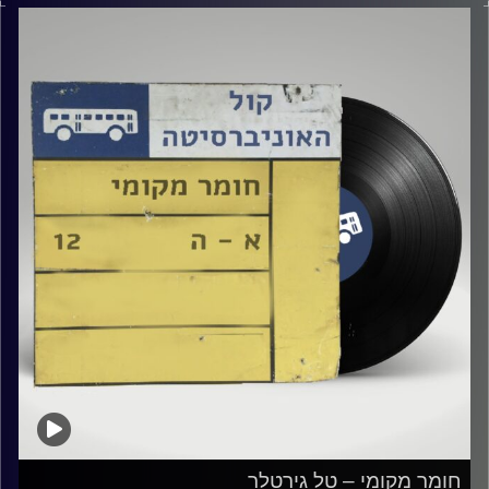
קרדיט תמונות:
Elior Buchnik
חומר מקומי – טל גירטלר