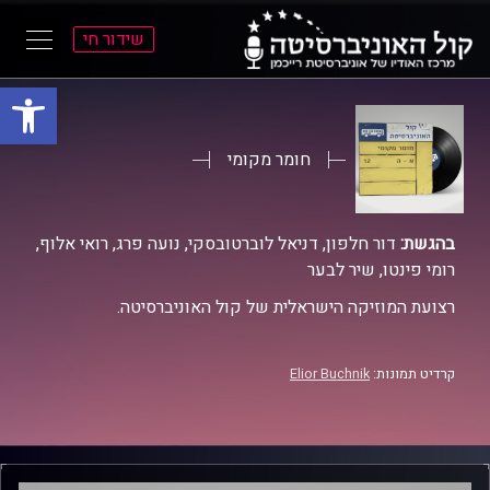
שידור חי
פתח סרגל
ל
ל
תוכן
תפריט
ראשי
ראשי
חומר מקומי
בהגשת:
דור חלפון, דניאל לוברטובסקי, נועה פרג, רואי אלוף,
רומי פינטו, שיר לבער
רצועת המוזיקה הישראלית של קול האוניברסיטה.
קרדיט תמונות:
Elior Buchnik