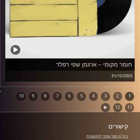
חומר מקומי – ארגמן שפי רפלד
31/12/2025
שעה של מוזיקה ישראלית עם ארגמן שפי רפלד
1
2
דפדוף
3
4
5
6
7
8
9
10
קרדיט תמונות:
Elior Buchnik
11
12
לשלב
פרקים
הבא
קישורים
ביה"ס סמי עופר לתקשורת