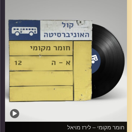
קרדיט תמונות:
Elior Buchnik
חומר מקומי – לירז מויאל