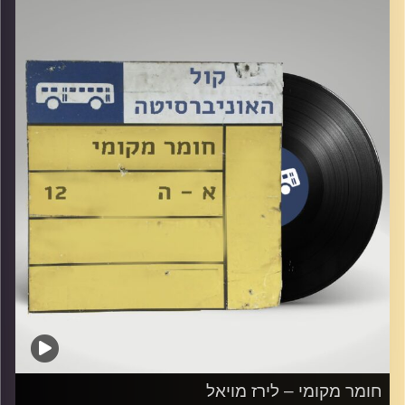
קרדיט תמונות:
Elior Buchnik
חומר מקומי – לירז מויאל