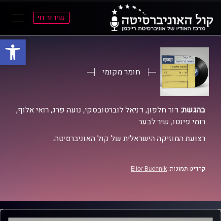
שידור חי
פתח סרגל
ל
ל
תוכן
תפריט
ראשי
ראשי
חומר מקומי
בהגשת:
דור חלפון, דניאל לוברטובסקי, נועה פרג, רואי אלוף,
רומי פינטו, שיר לבער
רצועת המוזיקה הישראלית של קול האוניברסיטה.
קרדיט תמונות:
Elior Buchnik