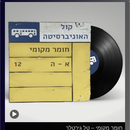
קרדיט תמונות:
Elior Buchnik
חומר מקומי – טל גירטלר