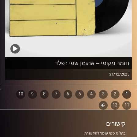
חומר מקומי – ארגמן שפי רפלד
31/12/2025
שעה של מוזיקה ישראלית עם ארגמן שפי רפלד
1
2
דפדוף
3
4
5
6
7
8
9
10
קרדיט תמונות:
Elior Buchnik
11
12
לשלב
פרקים
הבא
קישורים
ביה"ס סמי עופר לתקשורת