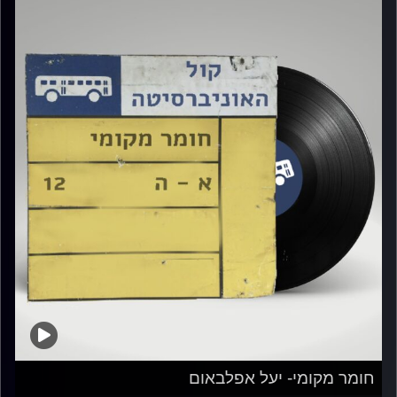
חומר מקומי- יעל אפלבאום