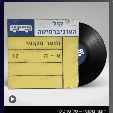
קרדיט תמונות:
Elior Buchnik
חומר מקומי – טל גירטלר