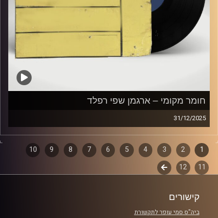
חומר מקומי – ארגמן שפי רפלד
31/12/2025
שעה של מוזיקה ישראלית עם ארגמן שפי רפלד
1
2
דפדוף
3
4
5
6
7
8
9
10
קרדיט תמונות:
Elior Buchnik
11
12
לשלב
פרקים
הבא
קישורים
ביה"ס סמי עופר לתקשורת