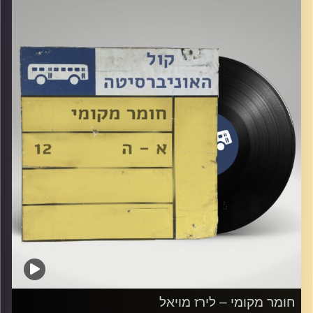
קרדיט תמונות:
Elior Buchnik
חומר מקומי – לירז מויאל