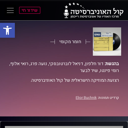
שידור חי
פתח סרגל
ל
ל
תוכן
תפריט
ראשי
ראשי
חומר מקומי
בהגשת:
דור חלפון, דניאל לוברטובסקי, נועה פרג, רואי אלוף,
רומי פינטו, שיר לבער
רצועת המוזיקה הישראלית של קול האוניברסיטה.
קרדיט תמונות:
Elior Buchnik