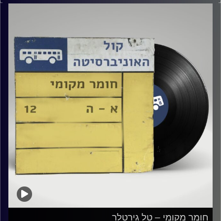
קרדיט תמונות:
Elior Buchnik
חומר מקומי – טל גירטלר