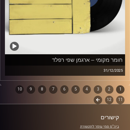
חומר מקומי – ארגמן שפי רפלד
31/12/2025
שעה של מוזיקה ישראלית עם ארגמן שפי רפלד
1
2
דפדוף
3
4
5
6
7
8
9
10
קרדיט תמונות:
Elior Buchnik
11
12
לשלב
פרקים
הבא
קישורים
ביה"ס סמי עופר לתקשורת