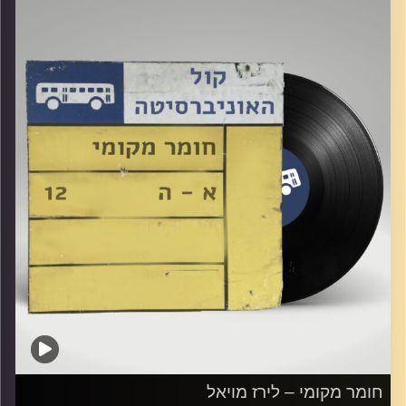
קרדיט תמונות:
Elior Buchnik
חומר מקומי – לירז מויאל