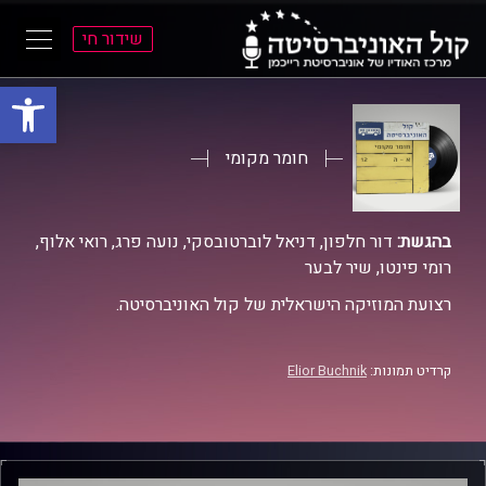
שידור חי
פתח סרגל
ל
ל
תוכן
תפריט
ראשי
ראשי
חומר מקומי
בהגשת:
דור חלפון, דניאל לוברטובסקי, נועה פרג, רואי אלוף,
רומי פינטו, שיר לבער
רצועת המוזיקה הישראלית של קול האוניברסיטה.
קרדיט תמונות:
Elior Buchnik