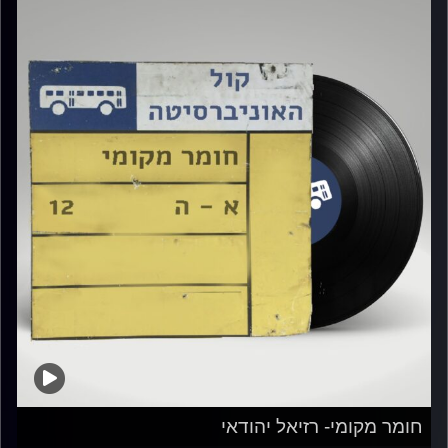
חומר מקומי- רזיאל יהודאי