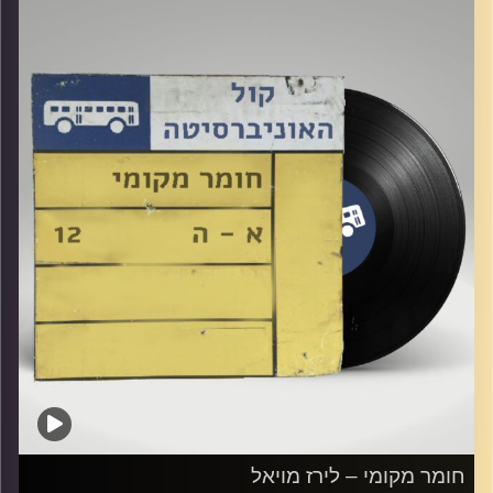
קרדיט תמונות:
Elior Buchnik
חומר מקומי – לירז מויאל