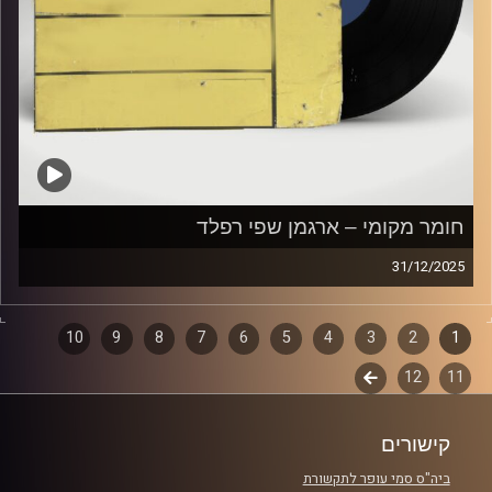
חומר מקומי – ארגמן שפי רפלד
31/12/2025
שעה של מוזיקה ישראלית עם ארגמן שפי רפלד
1
2
דפדוף
3
4
5
6
7
8
9
10
קרדיט תמונות:
Elior Buchnik
11
12
לשלב
פרקים
הבא
קישורים
ביה"ס סמי עופר לתקשורת