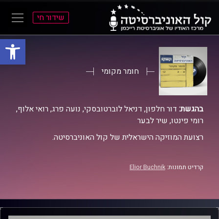
שידור חי
פתח סרגל
ל
ל
תוכן
תפריט
ראשי
ראשי
חומר מקומי
בהגשת:
דור חלפון, דניאל לוברטובסקי, נועה פרג, רואי אלוף,
רומי פינטו, שיר לבער
רצועת המוזיקה הישראלית של קול האוניברסיטה.
קרדיט תמונות:
Elior Buchnik