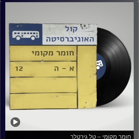
קרדיט תמונות:
Elior Buchnik
חומר מקומי – טל גירטלר