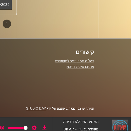
/2025
1
דפדו
סגירה
פרקי
קישורים
ביה"ס סמי עופר לתקשורת
אוניברסיטת רייכמן
האתר עוצב ונבנה באהבה על ידי
STUDIO DAY
המסע המופלא הביתה
משודר עכשיו
-
On Air