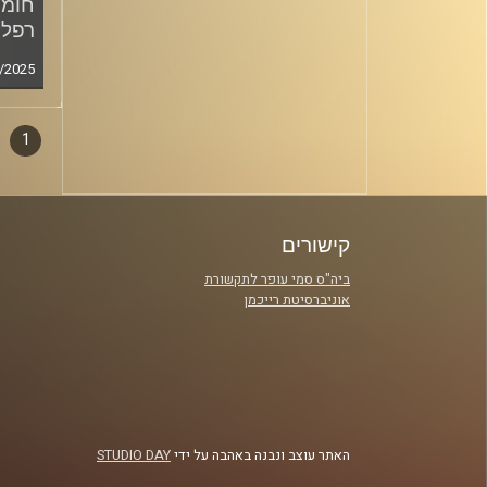
חומר
רפלד
/2025
1
דפדו
סגירה
פרקי
קישורים
ביה"ס סמי עופר לתקשורת
אוניברסיטת רייכמן
האתר עוצב ונבנה באהבה על ידי
STUDIO DAY