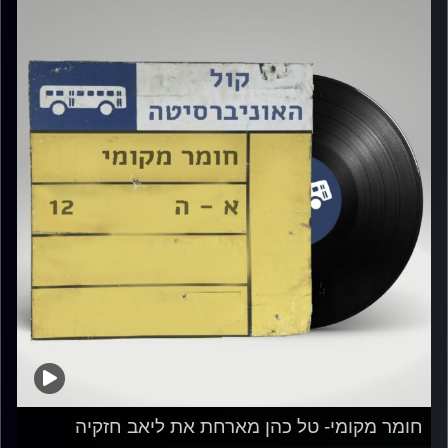
חומר מקומי- טל כהן מארחת את ליאב חזקיה