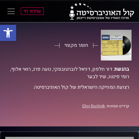
שידור חי
פתח סרגל
ל
ל
תוכן
תפריט
ראשי
ראשי
חומר מקומי
בהגשת:
דור חלפון, דניאל לוברטובסקי, נועה פרג, רואי אלוף,
רומי פינטו, שיר לבער
רצועת המוזיקה הישראלית של קול האוניברסיטה.
קרדיט תמונות:
Elior Buchnik