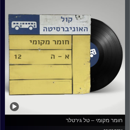
קרדיט תמונות:
Elior Buchnik
חומר מקומי – טל גירטלר