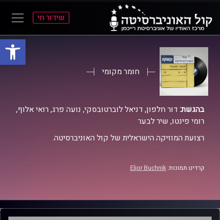
שידור חי
פתח סרגל
ל
ל
תוכן
תפריט
ראשי
ראשי
חומר מקומי
בהגשת:
דור חלפון, דניאל לוברטובסקי, נועה פרג, רואי אלוף,
רומי פינטו, שיר לבער
רצועת המוזיקה הישראלית של קול האוניברסיטה.
קרדיט תמונות:
Elior Buchnik