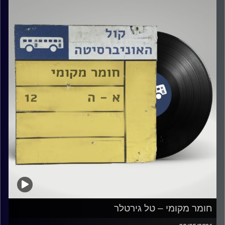
קרדיט תמונות:
Elior Buchnik
חומר מקומי – טל גירטלר