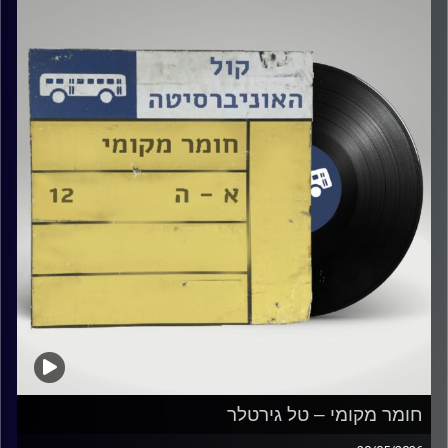
קרדיט תמונות:
Elior Buchnik
חומר מקומי – טל גירטלר