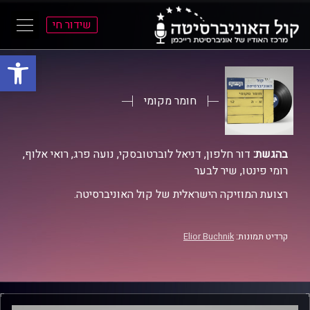
שידור חי
פתח סרגל
ל
ל
תוכן
תפריט
ראשי
ראשי
חומר מקומי
בהגשת:
דור חלפון, דניאל לוברטובסקי, נועה פרג, רואי אלוף,
רומי פינטו, שיר לבער
רצועת המוזיקה הישראלית של קול האוניברסיטה.
קרדיט תמונות:
Elior Buchnik