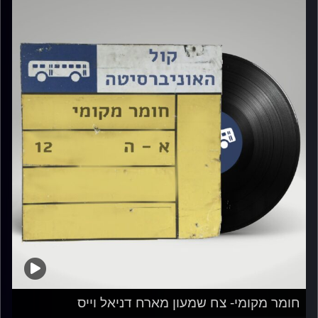
חומר מקומי- צח שמעון מארח דניאל וייס