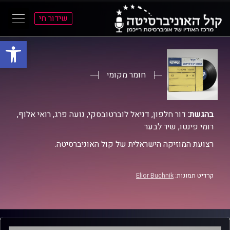
שידור חי
פתח סרגל
ל
ל
תוכן
תפריט
ראשי
ראשי
חומר מקומי
בהגשת:
דור חלפון, דניאל לוברטובסקי, נועה פרג, רואי אלוף,
רומי פינטו, שיר לבער
רצועת המוזיקה הישראלית של קול האוניברסיטה.
קרדיט תמונות:
Elior Buchnik