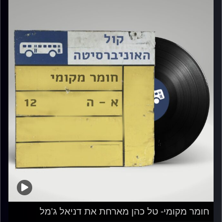
חומר מקומי- טל כהן מארחת את דניאל ג'מל