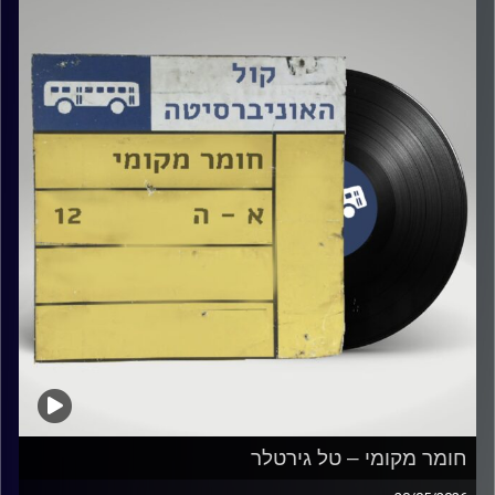
קרדיט תמונות:
Elior Buchnik
חומר מקומי – טל גירטלר