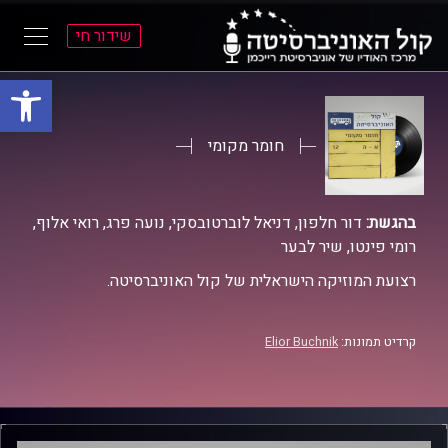
שידור חי
פתח סרגל
ל
ל
תוכן
תפריט
ראשי
ראשי
חומר מקומי
בהגשת:
דור חלפון, דניאל לוברטובסקי, נועה פרג, רואי אלוף,
רומי פינטו, שיר לבער
רצועת המוזיקה הישראלית של קול האוניברסיטה.
קרדיט תמונות:
Elior Buchnik