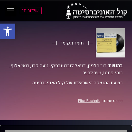
שידור חי
פתח סרגל
ל
ל
תוכן
תפריט
ראשי
ראשי
חומר מקומי
בהגשת:
דור חלפון, דניאל לוברטובסקי, נועה פרג, רואי אלוף,
רומי פינטו, שיר לבער
רצועת המוזיקה הישראלית של קול האוניברסיטה.
קרדיט תמונות:
Elior Buchnik