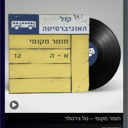
קרדיט תמונות:
Elior Buchnik
חומר מקומי – טל גירטלר